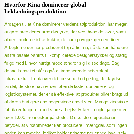
Hvorfor Kina dominerer global
beklædningsproduktion
Årsagen til, at Kina dominerer verdens tøjproduktion, har meget
at gøre med deres arbejdsstyrke, der ved, hvad de laver, samt
al den moderne infrastruktur, de har opbygget gennem tiden.
Arbejderne der har produceret tøj i årtier nu, så de kan håndtere
alt fra basale t-shirts til komplicerede designerstykker og stadig
følge med i, hvor hurtigt mode ændrer sig i disse dage. Bag
denne kapacitet står også et imponerende netværk af
infrastruktur. Tænk over det: de superhurtige tog, der krydser
landet, de store havne, der løbende laster containere, og
logistiksystemer, der er så effektive, at produkter bliver bragt ud
af døren hurtigere end nogensinde andet sted. Mange kinesiske
fabrikker fungerer med store arbejdsstyrker – nogle gange med
over 1.000 mennesker på stedet. Disse store operationer
betyder, at virksomheder kan producere i mængder, som ingen
anden kan matche, hvilket holder priserne per enhed lave, selv