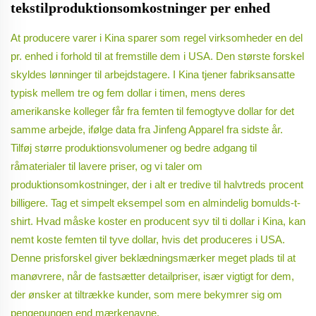
tekstilproduktionsomkostninger per enhed
At producere varer i Kina sparer som regel virksomheder en del
pr. enhed i forhold til at fremstille dem i USA. Den største forskel
skyldes lønninger til arbejdstagere. I Kina tjener fabriksansatte
typisk mellem tre og fem dollar i timen, mens deres
amerikanske kolleger får fra femten til femogtyve dollar for det
samme arbejde, ifølge data fra Jinfeng Apparel fra sidste år.
Tilføj større produktionsvolumener og bedre adgang til
råmaterialer til lavere priser, og vi taler om
produktionsomkostninger, der i alt er tredive til halvtreds procent
billigere. Tag et simpelt eksempel som en almindelig bomulds-t-
shirt. Hvad måske koster en producent syv til ti dollar i Kina, kan
nemt koste femten til tyve dollar, hvis det produceres i USA.
Denne prisforskel giver beklædningsmærker meget plads til at
manøvrere, når de fastsætter detailpriser, især vigtigt for dem,
der ønsker at tiltrække kunder, som mere bekymrer sig om
pengepungen end mærkenavne.