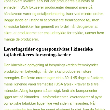
konsekvent kvalitet, selv når der produceres tusindvis af
enheder. I USA fokuserer producenter derimod mere på
håndlavede varer og detaljeorientering, især ved mindre ordrer.
Begge lande er i stand til at producere fremragende tøj, men
kinesiske fabrikker har generelt en fordel, når det gælder at
sikre, at produkterne ser ens ud stykke for stykke, uanset hvor
mange de producerer.
Leveringstider og responsivitet i kinesiske
tøjfabrikkeres forsyningskæder
Den kinesiske opbygning af forsyningskæden fremskynder
produktionen betydeligt, når der skal produceres i store
mængder. De fleste ordrer tager cirka 30 til 45 dage at fuldføre,
mens lignende varer fremstillet i USA typisk kræver to til tre
måneder. Alting fungerer så smidigt, fordi alle komponenter
ligger tæt på hinanden – stofproducenter, leverandører af pynt
og faktiske fabrikker ligger lige ved siden af hinanden. Når
virksomheder har brug for noget ekstremt hurtigt, kan de faktisk