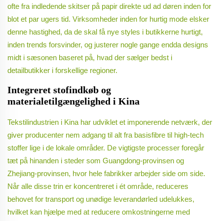
ofte fra indledende skitser på papir direkte ud ad døren inden for
blot et par ugers tid. Virksomheder inden for hurtig mode elsker
denne hastighed, da de skal få nye styles i butikkerne hurtigt,
inden trends forsvinder, og justerer nogle gange endda designs
midt i sæsonen baseret på, hvad der sælger bedst i
detailbutikker i forskellige regioner.
Integreret stofindkøb og
materialetilgængelighed i Kina
Tekstilindustrien i Kina har udviklet et imponerende netværk, der
giver producenter nem adgang til alt fra basisfibre til high-tech
stoffer lige i de lokale områder. De vigtigste processer foregår
tæt på hinanden i steder som Guangdong-provinsen og
Zhejiang-provinsen, hvor hele fabrikker arbejder side om side.
Når alle disse trin er koncentreret i ét område, reduceres
behovet for transport og unødige leverandørled udelukkes,
hvilket kan hjælpe med at reducere omkostningerne med