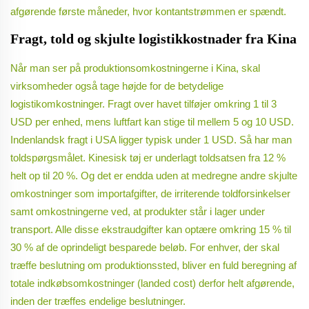
afgørende første måneder, hvor kontantstrømmen er spændt.
Fragt, told og skjulte logistikkostnader fra Kina
Når man ser på produktionsomkostningerne i Kina, skal
virksomheder også tage højde for de betydelige
logistikomkostninger. Fragt over havet tilføjer omkring 1 til 3
USD per enhed, mens luftfart kan stige til mellem 5 og 10 USD.
Indenlandsk fragt i USA ligger typisk under 1 USD. Så har man
toldspørgsmålet. Kinesisk tøj er underlagt toldsatsen fra 12 %
helt op til 20 %. Og det er endda uden at medregne andre skjulte
omkostninger som importafgifter, de irriterende toldforsinkelser
samt omkostningerne ved, at produkter står i lager under
transport. Alle disse ekstraudgifter kan optære omkring 15 % til
30 % af de oprindeligt besparede beløb. For enhver, der skal
træffe beslutning om produktionssted, bliver en fuld beregning af
totale indkøbsomkostninger (landed cost) derfor helt afgørende,
inden der træffes endelige beslutninger.