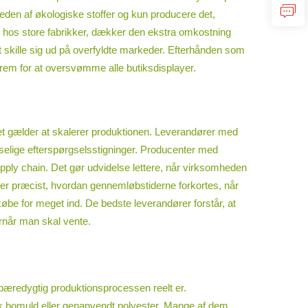
gheden af økologiske stoffer og kun producere det,
nd hos store fabrikker, dækker den ekstra omkostning
 skille sig ud på overfyldte markeder. Efterhånden som
 frem for at oversvømme alle butiksdisplayer.
det gælder at skalerer produktionen. Leverandører med
ludselige efterspørgselsstigninger. Producenter med
upply chain. Det gør udvidelse lettere, når virksomheden
iser præcist, hvordan gennemløbstiderne forkortes, når
købe for meget ind. De bedste leverandører forstår, at
rnår man skal vente.
r bæredygtig produktionsprocessen reelt er.
isk bomuld eller genanvendt polyester. Mange af dem