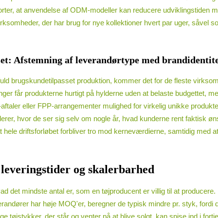
er, at anvendelse af ODM-modeller kan reducere udviklingstiden med 40
rksomheder, der har brug for nye kollektioner hvert par uger, såvel s
set: Afstemning af leverandørtype med brandidentit
uld brugskundetilpasset produktion, kommer det for de fleste virksom
ger får produkterne hurtigt på hylderne uden at belaste budgettet, men g
aftaler eller FPP-arrangementer mulighed for virkelig unikke produkt
er, hvor de ser sig selv om nogle år, hvad kunderne rent faktisk ønsk
 at hele driftsforløbet forbliver tro mod kerneværdierne, samtidig med 
leveringstider og skalerbarhed
t mindste antal er, som en tøjproducent er villig til at producere. 
verandører har høje MOQ'er, beregner de typisk mindre pr. styk, fordi
øjstykker, der står og venter på at blive solgt, kan spise ind i fortj