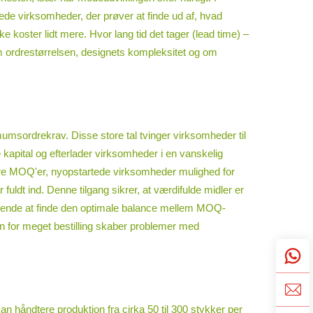
ede virksomheder, der prøver at finde ud af, hvad
 koster lidt mere. Hvor lang tid det tager (lead time) –
m ordrestørrelsen, designets kompleksitet og om
mumsordrekrav. Disse store tal tvinger virksomheder til
 kapital og efterlader virksomheder i en vanskelig
vere MOQ'er, nyopstartede virksomheder mulighed for
fuldt ind. Denne tilgang sikrer, at værdifulde midler er
afgørende at finde den optimale balance mellem MOQ-
en for meget bestilling skaber problemer med
håndtere produktion fra cirka 50 til 300 stykker per