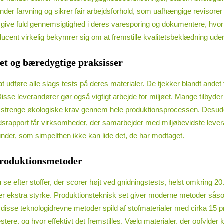
under farvning og sikrer fair arbejdsforhold, som uafhængige revisorer
 give fuld gennemsigtighed i deres varesporing og dokumentere, hvo
roducent virkelig bekymrer sig om at fremstille kvalitetsbeklædning ud
et og bæredygtige praksisser
at udføre alle slags tests på deres materialer. De tjekker blandt andet
leverandører gør også vigtigt arbejde for miljøet. Mange tilbyder stof
der strenge økologiske krav gennem hele produktionsprocessen. Desud
dsrapport får virksomheder, der samarbejder med miljøbevidste leve
kunder, som simpelthen ikke kan lide det, de har modtaget.
 produktionsmetoder
 se efter stoffer, der scorer højt ved gnidningstests, helst omkring 2
iver ekstra styrke. Produktionsteknisk set giver moderne metoder s
se teknologidrevne metoder spild af stofmaterialer med cirka 15 proce
tere, og hvor effektivt det fremstilles. Vælg materialer, der opfylder 