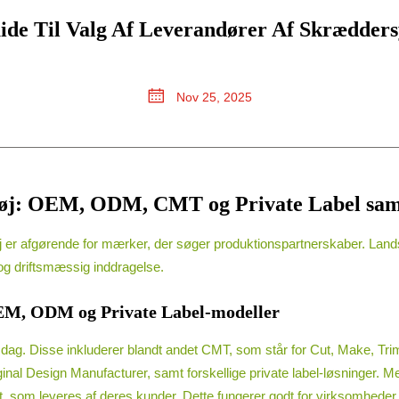
ide Til Valg Af Leverandører Af Skrædders
Nov 25, 2025
et tøj: OEM, ODM, CMT og Private Label sa
 tøj er afgørende for mærker, der søger produktionspartnerskaber. Lands
g og driftsmæssig inddragelse.
OEM, ODM og Private Label-modeller
n i dag. Disse inkluderer blandt andet CMT, som står for Cut, Make, Tr
nal Design Manufacturer, samt forskellige private label-løsninger. 
t, som leveres af deres kunder. Dette fungerer godt for virksomheder