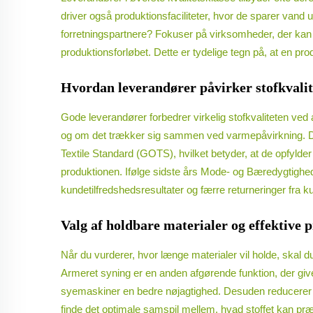
driver også produktionsfaciliteter, hvor de sparer vand 
forretningspartnere? Fokuser på virksomheder, der kan
produktionsforløbet. Dette er tydelige tegn på, at en p
Hvordan leverandører påvirker stofkvalit
Gode leverandører forbedrer virkelig stofkvaliteten ved 
og om det trækker sig sammen ved varmepåvirkning. Disse 
Textile Standard (GOTS), hvilket betyder, at de opfyl
produktionen. Ifølge sidste års Mode- og Bæredygtighe
kundetilfredshedsresultater og færre returneringer fra 
Valg af holdbare materialer og effektive
Når du vurderer, hvor længe materialer vil holde, skal du
Armeret syning er en anden afgørende funktion, der g
syemaskiner en bedre nøjagtighed. Desuden reducerer dis
finde det optimale samspil mellem, hvad stoffet kan præs