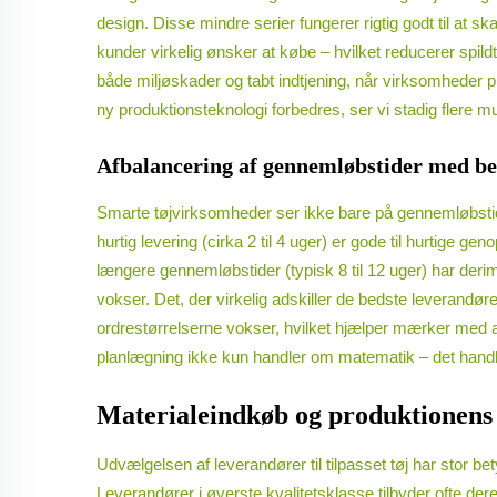
design. Disse mindre serier fungerer rigtig godt til at 
kunder virkelig ønsker at købe – hvilket reducerer spil
både miljøskader og tabt indtjening, når virksomheder 
ny produktionsteknologi forbedres, ser vi stadig flere 
Afbalancering af gennemløbstider med be
Smarte tøjvirksomheder ser ikke bare på gennemløbstide
hurtig levering (cirka 2 til 4 uger) er gode til hurtige 
længere gennemløbstider (typisk 8 til 12 uger) har deri
vokser. Det, der virkelig adskiller de bedste leverandø
ordrestørrelserne vokser, hvilket hjælper mærker med at 
planlægning ikke kun handler om matematik – det handle
Materialeindkøb og produktionens k
Udvælgelsen af leverandører til tilpasset tøj har stor be
Leverandører i øverste kvalitetsklasse tilbyder ofte d