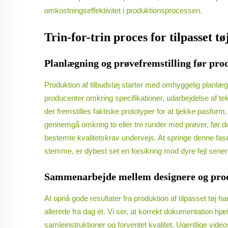
omkostningseffektivitet i produktionsprocessen.
Trin-for-trin proces for tilpasset t
Planlægning og prøvefremstilling før prod
Produktion af tilbudstøj starter med omhyggelig planlæg
producenter omkring specifikationer, udarbejdelse af te
der fremstilles faktiske prototyper for at tjekke pasform
gennemgå omkring to eller tre runder med prøver, før de
bestemte kvalitetskrav undervejs. At springe denne fase o
stemme, er dybest set en forsikring mod dyre fejl senere
Sammenarbejde mellem designere og pro
At opnå gode resultater fra produktion af tilpasset tø
allerede fra dag ét. Vi ser, at korrekt dokumentation hjæ
samleinstruktioner og forventet kvalitet. Ugentlige vi