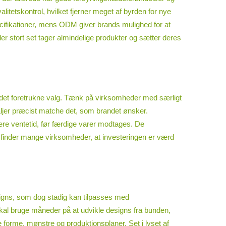
itetskontrol, hvilket fjerner meget af byrden for nye
pecifikationer, mens ODM giver brands mulighed for at
er stort set tager almindelige produkter og sætter deres
n det foretrukne valg. Tænk på virksomheder med særligt
taljer præcist matche det, som brandet ønsker.
ere ventetid, før færdige varer modtages. De
el finder mange virksomheder, at investeringen er værd
signs, som dog stadig kan tilpasses med
kal bruge måneder på at udvikle designs fra bunden,
e forme, mønstre og produktionsplaner. Set i lyset af