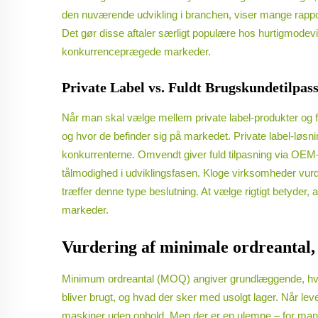
den nuværende udvikling i branchen, viser mange rapport
Det gør disse aftaler særligt populære hos hurtigmodevi
konkurrenceprægede markeder.
Private Label vs. Fuldt Brugskundetilpas
Når man skal vælge mellem private label-produkter og f
og hvor de befinder sig på markedet. Private label-løsnin
konkurrenterne. Omvendt giver fuld tilpasning via OEM-
tålmodighed i udviklingsfasen. Kloge virksomheder vurder
træffer denne type beslutning. At vælge rigtigt betyder,
markeder.
Vurdering af minimale ordreantal, 
Minimum ordreantal (MOQ) angiver grundlæggende, hvad de
bliver brugt, og hvad der sker med usolgt lager. Når le
maskiner uden ophold. Men der er en ulempe – for mange t