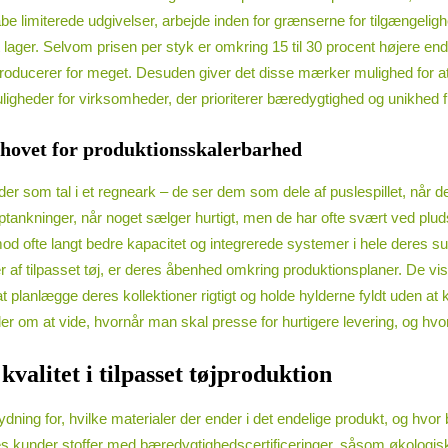
skabe limiterede udgivelser, arbejde inden for grænserne for tilgængeli
dt lager. Selvom prisen per styk er omkring 15 til 30 procent højere e
producerer for meget. Desuden giver det disse mærker mulighed for at
muligheder for virksomheder, der prioriterer bæredygtighed og unikhed
hovet for produktionsskalerbarhed
r som tal i et regneark – de ser dem som dele af puslespillet, når 
genoptankninger, når noget sælger hurtigt, men de har ofte svært ved p
mod ofte langt bedre kapacitet og integrerede systemer i hele deres s
rer af tilpasset tøj, er deres åbenhed omkring produktionsplaner. De v
planlægge deres kollektioner rigtigt og holde hylderne fyldt uden at 
r om at vide, hvornår man skal presse for hurtigere levering, og hvo
valitet i tilpasset tøjproduktion
tydning for, hvilke materialer der ender i det endelige produkt, og hvo
eres kunder stoffer med bæredygtighedscertificeringer, såsom økolog