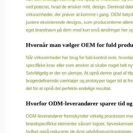
ved præcist, hvad de ønsker mht. design. Derimod dækker
virksomheder, der prøver at komme i gang. OEM betyder, 
justere eksisterende designs, som producenterne allered
eget brandnavn på dem med kun små ændringer her og
Hvornår man vælger OEM for fuld produ
Når virksomheder har brug for fuld kontrol over, hvord
specifikke krav eller som ønsker at skabe noget helt ny
Selvfølgelig er der en ulempe. At opnå denne grad af ti
brugerdefinerede værktøjer og prototyper tager tid at f
det for at opnå det perfekte endelige resultat.
Hvorfor ODM-leverandører sparer tid og
ODM-leverandører fremskynder virkelig processen med a
brandspecifikke elementer såsom logoer, farveskemaer e
hvilket også reducerer de dyre udviklingsomkostninger, d