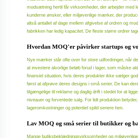
modsætning hertil får virksomheder, der arbejder med le
kunderne ønsker, eller miljøvenlige mærker, der producer
altså antallet af dage mellem afgivelse af ordren og m
fabrikken har ledig kapacitet. De fleste større ordrer tag
Hvordan MOQ'er påvirker startups og v
Nye mærker står ofte over for store udfordringer, når d
at investere alvorlige beløb forud i lager, som måske al
finansiel situation, hvis deres produkter ikke sælger 
først at afprøve deres designs i små serier. De kan deref
tilgængelige til reklame og daglig drift i stedet for at
niveauer og forventede salg. For lidt produktion betyd
lageromkostninger og potentiel spild senere hen.
Lav MOQ og små serier til butikker og bæ
Mange butiksbeklædningsvirksomheder og miljøvenlige f