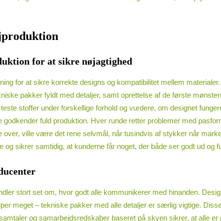
øjproduktion
uktion for at sikre nøjagtighed
ning for at sikre korrekte designs og kompatibilitet mellem materiale
kniske pakker fyldt med detaljer, samt oprettelse af de første mønste
, teste stoffer under forskellige forhold og vurdere, om designet fung
 godkender fuld produktion. Hver runde retter problemer med pasform, 
ver, ville være det rene selvmål, når tusindvis af stykker når markedet
 og sikrer samtidig, at kunderne får noget, der både ser godt ud og f
ducenter
j handler stort set om, hvor godt alle kommunikerer med hinanden. D
lper meget – tekniske pakker med alle detaljer er særlig vigtige. Disse
deosamtaler og samarbejdsredskaber baseret på skyen sikrer, at alle e