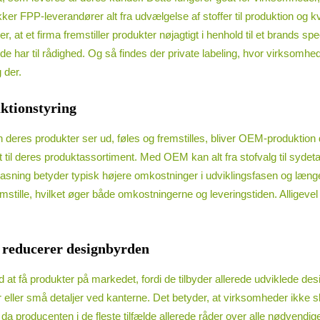
 FPP-leverandører alt fra udvælgelse af stoffer til produktion og kval
at et firma fremstiller produkter nøjagtigt i henhold til et brands s
e har til rådighed. Og så findes der private labeling, hvor virksomhed
 der.
ktionstyring
an deres produkter ser ud, føles og fremstilles, bliver OEM-produktio
t til deres produktassortiment. Med OEM kan alt fra stofvalg til syde
lpasning betyder typisk højere omkostninger i udviklingsfasen og læng
remstille, hvilket øger både omkostningerne og leveringstiden. Alligev
 reducerer designbyrden
t få produkter på markedet, fordi de tilbyder allerede udviklede de
ller små detaljer ved kanterne. Det betyder, at virksomheder ikke s
a producenten i de fleste tilfælde allerede råder over alle nødvendig