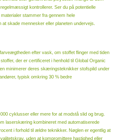
 regelmæssigt kontrollerer. Ser du på potentielle
r materialer stammer fra gennem hele
en at skade mennesker eller planeten undervejs.
 farveægtheden efter vask, om stoffet flinger med tiden
fer, der er certificeret i henhold til Global Organic
en minimerer deres skæringsteknikker stofspild under
randører, typisk omkring 30 % bedre
0.000 cyklusser eller mere for at modstå slid og brug.
åsom laserskæring kombineret med automatiserede
nt i forhold til ældre teknikker. Nøglen er egentlig at
kvalitetskrav, uden at kompromittere hastighed eller