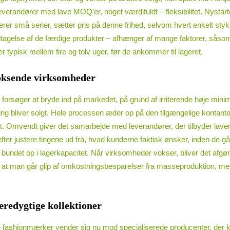
verandører med lave MOQ'er, noget værdifuldt – fleksibilitet. Nystart
er små serier, sætter pris på denne frihed, selvom hvert enkelt stykke
odtagelse af de færdige produkter – afhænger af mange faktorer, såso
er typisk mellem fire og tolv uger, før de ankommer til lageret.
oksende virksomheder
e forsøger at bryde ind på markedet, på grund af irriterende høje mini
drig bliver solgt. Hele processen æder op på den tilgængelige kontante
godt. Omvendt giver det samarbejde med leverandører, der tilbyder la
ter justere tingene ud fra, hvad kunderne faktisk ønsker, inden de går 
 ligge bundet op i lagerkapacitet. Når virksomheder vokser, bliver det 
er, at man går glip af omkostningsbesparelser fra masseproduktion, m
redygtige kollektioner
ashionmærker vender sig nu mod specialiserede producenter, der kan 