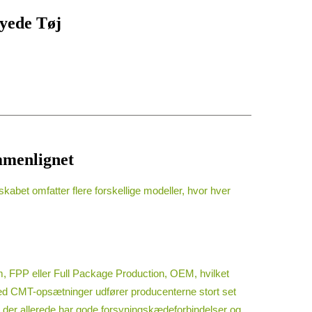
yede Tøj
mmenlignet
kabet omfatter flere forskellige modeller, hvor hver
im, FPP eller Full Package Production, OEM, hvilket
Med CMT-opsætninger udfører producenterne stort set
, der allerede har gode forsyningskædeforbindelser og