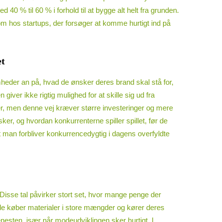
 % til 60 % i forhold til at bygge alt helt fra grunden.
om hos startups, der forsøger at komme hurtigt ind på
et
heder an på, hvad de ønsker deres brand skal stå for,
iver ikke rigtig mulighed for at skille sig ud fra
er, men denne vej kræver større investeringer og mere
er, og hvordan konkurrenterne spiller spillet, før de
at man forbliver konkurrencedygtig i dagens overfyldte
Disse tal påvirker stort set, hvor mange penge der
 de køber materialer i store mængder og kører deres
enesten, især når modeudviklingen sker hurtigt. I