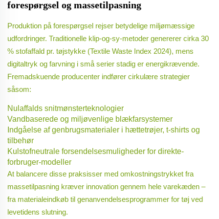
forespørgsel og massetilpasning
Produktion på forespørgsel rejser betydelige miljømæssige
udfordringer. Traditionelle klip-og-sy-metoder genererer cirka 30
% stofaffald pr. tøjstykke (Textile Waste Index 2024), mens
digitaltryk og farvning i små serier stadig er energikrævende.
Fremadskuende producenter indfører cirkulære strategier
såsom:
Nulaffalds snitmønsterteknologier
Vandbaserede og miljøvenlige blækfarsystemer
Indgåelse af genbrugsmaterialer i hættetrøjer, t-shirts og
tilbehør
Kulstofneutrale forsendelsesmuligheder for direkte-
forbruger-modeller
At balancere disse praksisser med omkostningstrykket fra
massetilpasning kræver innovation gennem hele varekæden –
fra materialeindkøb til genanvendelsesprogrammer for tøj ved
levetidens slutning.