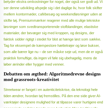
betyder ekstra omkostninger for noget, der også ser godt ud. Vi
ser denne udvikling afspejle sig i det daglige liv, hvor folk skifter
mellem kontormøder, cafébesøg og weekendløsninger uden at
skifte tøj. Premiummærker reagerer med alle mulige tekniske
løsninger som svedtransporterende stofblandinger, elastiske
materialer, der bevæger sig med kroppen, og designs, der
faktisk sidder rigtigt i stedet for blot at hænge løst som sække.
Tag for eksempel de kæmpestore hættetrøjer og løse bukser,
som alle bærer lige nu – de ser måske seje ud, men de er også
praktisk fornuftige, da ingen vil føle sig ubehagelig, mens de
løber ærinder eller hygger med venner.
Debatten om ægthed: Algoritmedrevne designs
mod grassroots-kreativitet
Streetwear er fanget i en autenticitetskrise, da teknologi hele
tiden ændrer, hvordan tøj fremstilles. På den ene side giver AI-
værktøjer designere mulighed for at tilpasse varer hurtigere end