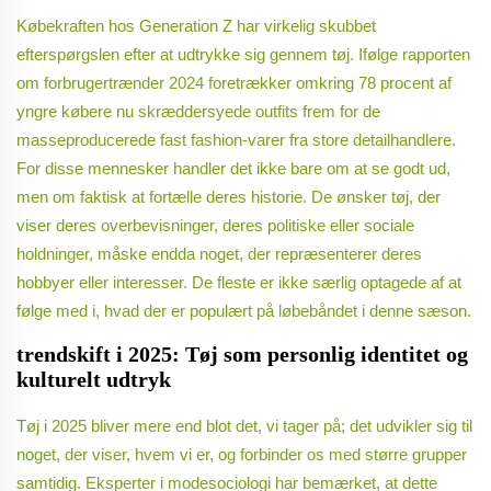
Købekraften hos Generation Z har virkelig skubbet
efterspørgslen efter at udtrykke sig gennem tøj. Ifølge rapporten
om forbrugertrænder 2024 foretrækker omkring 78 procent af
yngre købere nu skræddersyede outfits frem for de
masseproducerede fast fashion-varer fra store detailhandlere.
For disse mennesker handler det ikke bare om at se godt ud,
men om faktisk at fortælle deres historie. De ønsker tøj, der
viser deres overbevisninger, deres politiske eller sociale
holdninger, måske endda noget, der repræsenterer deres
hobbyer eller interesser. De fleste er ikke særlig optagede af at
følge med i, hvad der er populært på løbebåndet i denne sæson.
trendskift i 2025: Tøj som personlig identitet og
kulturelt udtryk
Tøj i 2025 bliver mere end blot det, vi tager på; det udvikler sig til
noget, der viser, hvem vi er, og forbinder os med større grupper
samtidig. Eksperter i modesociologi har bemærket, at dette