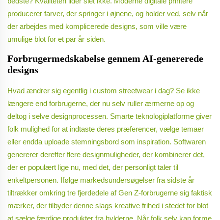
bedste? Kvaliteten lider slet ikke. Moderne digitale printere
producerer farver, der springer i øjnene, og holder ved, selv når
der arbejdes med komplicerede designs, som ville være
umulige blot for et par år siden.
Forbrugermedskabelse gennem AI-genererede
designs
Hvad ændrer sig egentlig i custom streetwear i dag? Se ikke
længere end forbrugerne, der nu selv ruller ærmerne op og
deltog i selve designprocessen. Smarte teknologiplatforme giver
folk mulighed for at indtaste deres præferencer, vælge temaer
eller endda uploade stemningsbord som inspiration. Softwaren
genererer derefter flere designmuligheder, der kombinerer det,
der er populært lige nu, med det, der personligt taler til
enkeltpersonen. Ifølge markedsundersøgelser fra sidste år
tiltrækker omkring tre fjerdedele af Gen Z-forbrugerne sig faktisk
mærker, der tilbyder denne slags kreative frihed i stedet for blot
at sælge færdige produkter fra hylderne. Når folk selv kan forme