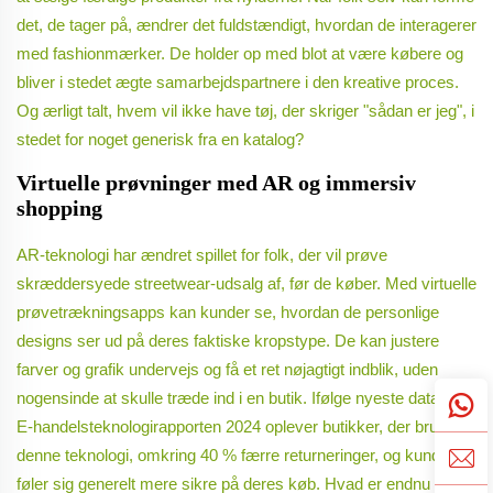
det, de tager på, ændrer det fuldstændigt, hvordan de interagerer
med fashionmærker. De holder op med blot at være købere og
bliver i stedet ægte samarbejdspartnere i den kreative proces.
Og ærligt talt, hvem vil ikke have tøj, der skriger "sådan er jeg", i
stedet for noget generisk fra en katalog?
Virtuelle prøvninger med AR og immersiv
shopping
AR-teknologi har ændret spillet for folk, der vil prøve
skræddersyede streetwear-udsalg af, før de køber. Med virtuelle
prøvetrækningsapps kan kunder se, hvordan de personlige
designs ser ud på deres faktiske kropstype. De kan justere
farver og grafik undervejs og få et ret nøjagtigt indblik, uden
nogensinde at skulle træde ind i en butik. Ifølge nyeste data fra
E-handelsteknologirapporten 2024 oplever butikker, der bruger
denne teknologi, omkring 40 % færre returneringer, og kunderne
føler sig generelt mere sikre på deres køb. Hvad er endnu