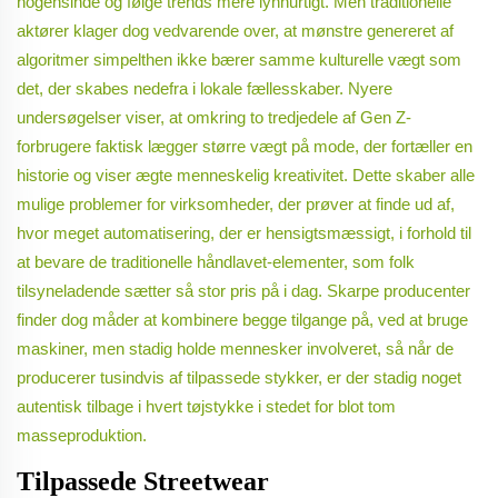
nogensinde og følge trends mere lynhurtigt. Men traditionelle
aktører klager dog vedvarende over, at mønstre genereret af
algoritmer simpelthen ikke bærer samme kulturelle vægt som
det, der skabes nedefra i lokale fællesskaber. Nyere
undersøgelser viser, at omkring to tredjedele af Gen Z-
forbrugere faktisk lægger større vægt på mode, der fortæller en
historie og viser ægte menneskelig kreativitet. Dette skaber alle
mulige problemer for virksomheder, der prøver at finde ud af,
hvor meget automatisering, der er hensigtsmæssigt, i forhold til
at bevare de traditionelle håndlavet-elementer, som folk
tilsyneladende sætter så stor pris på i dag. Skarpe producenter
finder dog måder at kombinere begge tilgange på, ved at bruge
maskiner, men stadig holde mennesker involveret, så når de
producerer tusindvis af tilpassede stykker, er der stadig noget
autentisk tilbage i hvert tøjstykke i stedet for blot tom
masseproduktion.
Tilpassede Streetwear