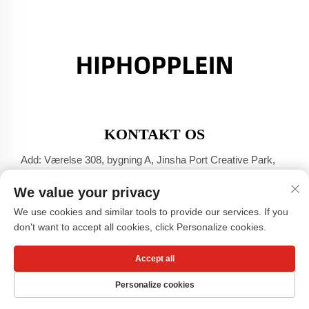
KONTAKT OS
Add: Værelse 308, bygning A, Jinsha Port Creative Park,
Dali-byen, Foshan, Guangdong
We value your privacy
Tlf.:
+86-17304049586
We use cookies and similar tools to provide our services. If you
E-mail:
[email protected]
don't want to accept all cookies, click Personalize cookies.
Accept all
Copyright © Guangzhou Xiaohongshu Beklædnings Co., LTD -
Privatlivspolitik
Personalize cookies