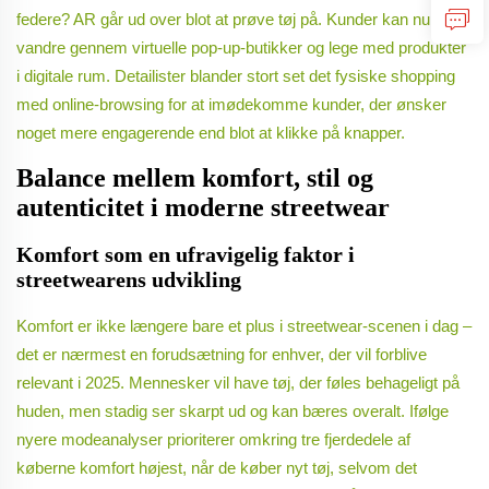
federe? AR går ud over blot at prøve tøj på. Kunder kan nu
vandre gennem virtuelle pop-up-butikker og lege med produkter
i digitale rum. Detailister blander stort set det fysiske shopping
med online-browsing for at imødekomme kunder, der ønsker
noget mere engagerende end blot at klikke på knapper.
Balance mellem komfort, stil og
autenticitet i moderne streetwear
Komfort som en ufravigelig faktor i
streetwearens udvikling
Komfort er ikke længere bare et plus i streetwear-scenen i dag –
det er nærmest en forudsætning for enhver, der vil forblive
relevant i 2025. Mennesker vil have tøj, der føles behageligt på
huden, men stadig ser skarpt ud og kan bæres overalt. Ifølge
nyere modeanalyser prioriterer omkring tre fjerdedele af
køberne komfort højest, når de køber nyt tøj, selvom det