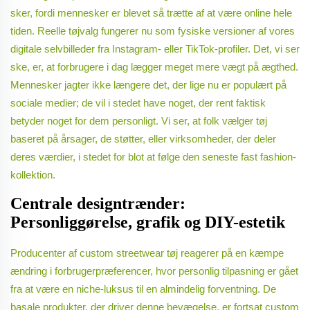
sker, fordi mennesker er blevet så trætte af at være online hele
tiden. Reelle tøjvalg fungerer nu som fysiske versioner af vores
digitale selvbilleder fra Instagram- eller TikTok-profiler. Det, vi ser
ske, er, at forbrugere i dag lægger meget mere vægt på ægthed.
Mennesker jagter ikke længere det, der lige nu er populært på
sociale medier; de vil i stedet have noget, der rent faktisk
betyder noget for dem personligt. Vi ser, at folk vælger tøj
baseret på årsager, de støtter, eller virksomheder, der deler
deres værdier, i stedet for blot at følge den seneste fast fashion-
kollektion.
Centrale designtrænder:
Personliggørelse, grafik og DIY-estetik
Producenter af custom streetwear tøj reagerer på en kæmpe
ændring i forbrugerpræferencer, hvor personlig tilpasning er gået
fra at være en niche-luksus til en almindelig forventning. De
basale produkter, der driver denne bevægelse, er fortsat custom