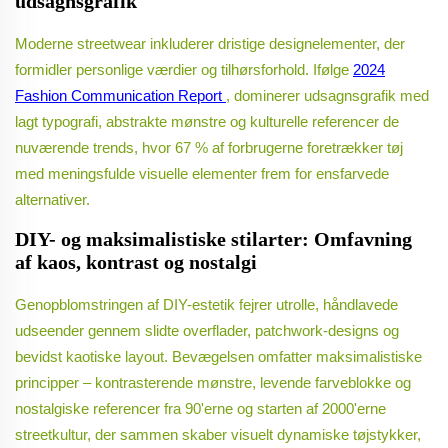
udsagnsgrafik
Moderne streetwear inkluderer dristige designelementer, der
formidler personlige værdier og tilhørsforhold. Ifølge
2024
Fashion Communication Report
, dominerer udsagnsgrafik med
lagt typografi, abstrakte mønstre og kulturelle referencer de
nuværende trends, hvor 67 % af forbrugerne foretrækker tøj
med meningsfulde visuelle elementer frem for ensfarvede
alternativer.
DIY- og maksimalistiske stilarter: Omfavning
af kaos, kontrast og nostalgi
Genopblomstringen af DIY-estetik fejrer utrolle, håndlavede
udseender gennem slidte overflader, patchwork-designs og
bevidst kaotiske layout. Bevægelsen omfatter maksimalistiske
principper – kontrasterende mønstre, levende farveblokke og
nostalgiske referencer fra 90'erne og starten af 2000'erne
streetkultur, der sammen skaber visuelt dynamiske tøjstykker,