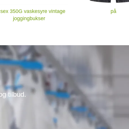
isex 350G vaskesyre vintage
på
joggingbukser
og tilbud.