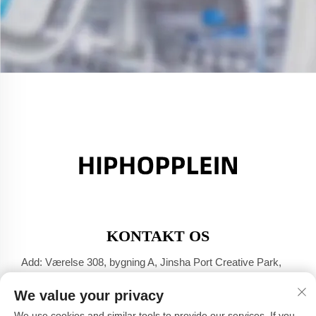
KONTAKT OS
Add: Værelse 308, bygning A, Jinsha Port Creative Park,
Dali-byen, Foshan, Guangdong
We value your privacy
Tlf.:
+86-17304049586
We use cookies and similar tools to provide our services. If you