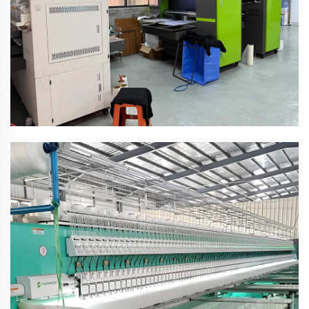
Broderiworkshop
Importerede broderimaskiner, høj kvalitet i broderi
Kvalitetskontrolværksted
Specialiseret kvalitetsinspektionsworkshop sikrer, at alle
produkter er af god kvalitet