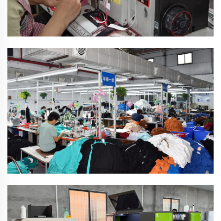
Erfarne medarbejdere og pålidelig kvalitet
Trykkeriworkshop
Forskellige avancerede trykmaskiner, der yder silketryk,
DTG, DTF