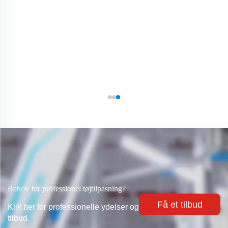
end klar-til-vær-stil
I streetwear-verdenen, hvor selvfremvisning er alt,
rammer generiske klar-til-at-bære-stykker ofte ved
siden af. Custom Streetwear til hver enkelt vibe.
Læs mere
Behov for professionel tøjtilpasning?
Få et tilbud
Klik her for professionelle ydelser og
tilbud.