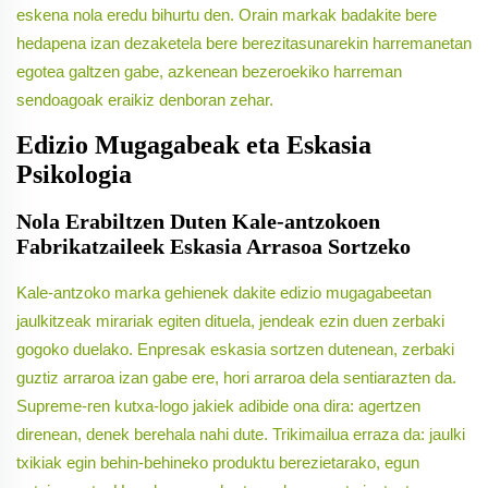
eskena nola eredu bihurtu den. Orain markak badakite bere
hedapena izan dezaketela bere berezitasunarekin harremanetan
egotea galtzen gabe, azkenean bezeroekiko harreman
sendoagoak eraikiz denboran zehar.
Edizio Mugagabeak eta Eskasia
Psikologia
Nola Erabiltzen Duten Kale-antzokoen
Fabrikatzaileek Eskasia Arrasoa Sortzeko
Kale-antzoko marka gehienek dakite edizio mugagabeetan
jaulkitzeak mirariak egiten dituela, jendeak ezin duen zerbaki
gogoko duelako. Enpresak eskasia sortzen dutenean, zerbaki
guztiz arraroa izan gabe ere, hori arraroa dela sentiarazten da.
Supreme-ren kutxa-logo jakiek adibide ona dira: agertzen
direnean, denek berehala nahi dute. Trikimailua erraza da: jaulki
txikiak egin behin-behineko produktu berezietarako, egun