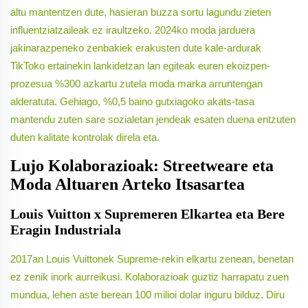
altu mantentzen dute, hasieran buzza sortu lagundu zieten
influentziatzaileak ez iraultzeko. 2024ko moda jarduera
jakinarazpeneko zenbakiek erakusten dute kale-ardurak
TikToko ertainekin lankidetzan lan egiteak euren ekoizpen-
prozesua %300 azkartu zutela moda marka arruntengan
alderatuta. Gehiago, %0,5 baino gutxiagoko akats-tasa
mantendu zuten sare sozialetan jendeak esaten duena entzuten
duten kalitate kontrolak direla eta.
Lujo Kolaborazioak: Streetweare eta
Moda Altuaren Arteko Itsasartea
Louis Vuitton x Supremeren Elkartea eta Bere
Eragin Industriala
2017an Louis Vuittonek Supreme-rekin elkartu zenean, benetan
ez zenik inork aurreikusi. Kolaborazioak guztiz harrapatu zuen
mundua, lehen aste berean 100 milioi dolar inguru bilduz. Diru