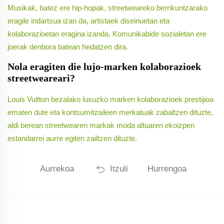
Musikak, batez ere hip-hopak, streetweareko berrikuntzarako
eragile indartsua izan da, artistaek diseinuetan eta
kolaborazioetan eragina izanda. Komunikabide sozialetan ere
joerak denbora batean hedatzen dira.
Nola eragiten die lujo-marken kolaborazioek
streetweareari?
Louis Vuitton bezalako luxuzko marken kolaborazioek prestijioa
ematen dute eta kontsumitzaileen merkatuak zabaltzen dituzte,
aldi berean streetwearen markak moda altuaren ekoizpen
estandarrei aurre egiten zailtzen dituzte.
Aurrekoa
Itzuli
Hurrengoa