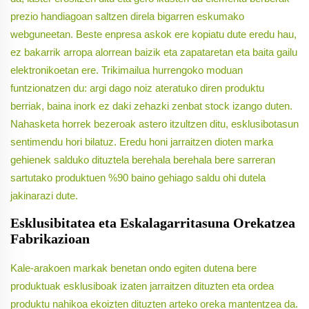
prezio handiagoan saltzen direla bigarren eskumako
webguneetan. Beste enpresa askok ere kopiatu dute eredu hau,
ez bakarrik arropa alorrean baizik eta zapataretan eta baita gailu
elektronikoetan ere. Trikimailua hurrengoko moduan
funtzionatzen du: argi dago noiz ateratuko diren produktu
berriak, baina inork ez daki zehazki zenbat stock izango duten.
Nahasketa horrek bezeroak astero itzultzen ditu, esklusibotasun
sentimendu hori bilatuz. Eredu honi jarraitzen dioten marka
gehienek salduko dituztela berehala berehala bere sarreran
sartutako produktuen %90 baino gehiago saldu ohi dutela
jakinarazi dute.
Esklusibitatea eta Eskalagarritasuna Orekatzea
Fabrikazioan
Kale-arakoen markak benetan ondo egiten dutena bere
produktuak esklusiboak izaten jarraitzen dituzten eta ordea
produktu nahikoa ekoizten dituzten arteko oreka mantentzea da.