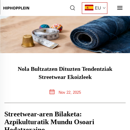
EU
Nola Bultzatzen Dituzten Tendentziak
Streetwear Ekoizleek
Nov 22, 2025
Streetwear-aren Bilaketa:
Azpikulturatik Mundu Osoari
Hedatzeraino