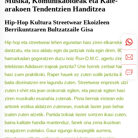
Musika, Komunikabideak eta Kale-
arakoen Tendentzien Handitzea
Hip-Hop Kultura Streetwear Ekoizleen
Berrikuntzaren Bultzatzaile Gisa
Hip hop eta streetwear lehen egunetan hasi ziren elkarrekin
dantzatu, eta oso aldatu egin da jantziak nola egin diren. 80.
hamarkadan gogoratzen duzu noiz Run-D.M.C. agertu ziren
telebistan Adidasen trajeak jantzita? Une horrek zerbait handia
hasi zuen praktikoki. Raper hauek ez zuten soilik jantzita ibili,
baita diseinatzen ere lagundu zuten. Streetwear enpresek utzi
zuten t-shirt eta jean orokorrak egiten, eta piezak egiten hasi
ziren musikalki esanahia zutenak. Pista berriak iristean edo
artistek estiloa aldatzen zutenean, markak laster joan behar
izaten zuten atzetik. Partida txikiak laster sortzen ikasi zuten,
baina kalitate handia mantenduz, fanek ona zena ikustean
ezagutzen zutelako. Gaur egungo ikuspegitik aurrera,