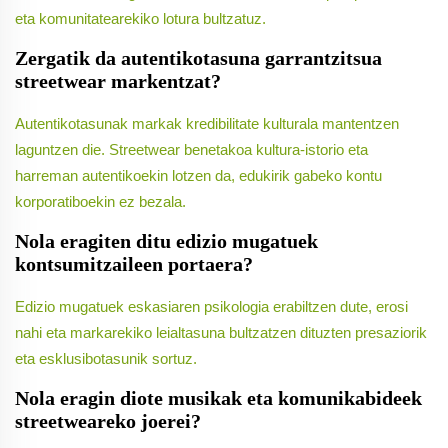
eta komunitatearekiko lotura bultzatuz.
Zergatik da autentikotasuna garrantzitsua
streetwear markentzat?
Autentikotasunak markak kredibilitate kulturala mantentzen
laguntzen die. Streetwear benetakoa kultura-istorio eta
harreman autentikoekin lotzen da, edukirik gabeko kontu
korporatiboekin ez bezala.
Nola eragiten ditu edizio mugatuek
kontsumitzaileen portaera?
Edizio mugatuek eskasiaren psikologia erabiltzen dute, erosi
nahi eta markarekiko leialtasuna bultzatzen dituzten presaziorik
eta esklusibotasunik sortuz.
Nola eragin diote musikak eta komunikabideek
streetweareko joerei?