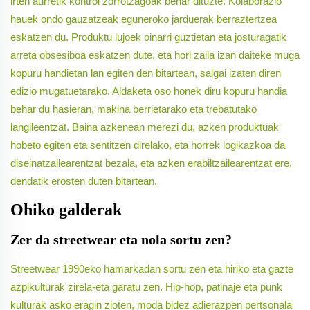
irten aurretik kontrol zorrotzagoak behar dituzte. Kolaborazio
hauek ondo gauzatzeak eguneroko jarduerak berraztertzea
eskatzen du. Produktu lujoek oinarri guztietan eta josturagatik
arreta obsesiboa eskatzen dute, eta hori zaila izan daiteke muga
kopuru handietan lan egiten den bitartean, salgai izaten diren
edizio mugatuetarako. Aldaketa oso honek diru kopuru handia
behar du hasieran, makina berrietarako eta trebatutako
langileentzat. Baina azkenean merezi du, azken produktuak
hobeto egiten eta sentitzen direlako, eta horrek logikazkoa da
diseinatzailearentzat bezala, eta azken erabiltzailearentzat ere,
dendatik erosten duten bitartean.
Ohiko galderak
Zer da streetwear eta nola sortu zen?
Streetwear 1990eko hamarkadan sortu zen eta hiriko eta gazte
azpikulturak zirela-eta garatu zen. Hip-hop, patinaje eta punk
kulturak asko eragin zioten, moda bidez adierazpen pertsonala