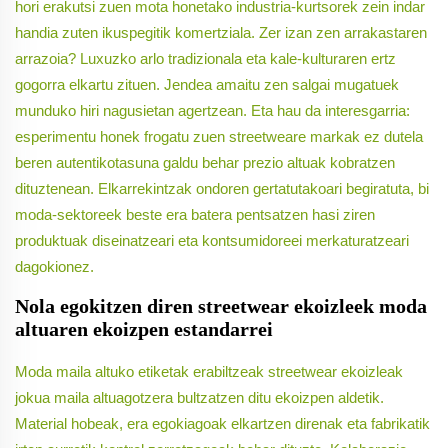
hori erakutsi zuen mota honetako industria-kurtsorek zein indar
handia zuten ikuspegitik komertziala. Zer izan zen arrakastaren
arrazoia? Luxuzko arlo tradizionala eta kale-kulturaren ertz
gogorra elkartu zituen. Jendea amaitu zen salgai mugatuek
munduko hiri nagusietan agertzean. Eta hau da interesgarria:
esperimentu honek frogatu zuen streetweare markak ez dutela
beren autentikotasuna galdu behar prezio altuak kobratzen
dituztenean. Elkarrekintzak ondoren gertatutakoari begiratuta, bi
moda-sektoreek beste era batera pentsatzen hasi ziren
produktuak diseinatzeari eta kontsumidoreei merkaturatzeari
dagokionez.
Nola egokitzen diren streetwear ekoizleek moda
altuaren ekoizpen estandarrei
Moda maila altuko etiketak erabiltzeak streetwear ekoizleak
jokua maila altuagotzera bultzatzen ditu ekoizpen aldetik.
Material hobeak, era egokiagoak elkartzen direnak eta fabrikatik