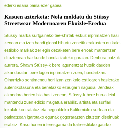
ederki esana baina ezer gabea.
Kasuen azterketa: Nola moldatu du Stüssy
Streetwear Modernoaren Ekoizle-Eredua
Stüssy marka surfgaineko tee-shirtak eskuz inprimatzen hasi
zenean eta izen handi global bihurtu zenetik erakusten du kale-
estiloko markak zer egin dezaketen bere erroak mantentzen
dituztenean hazkunde handia izateko garaian. Denbora batzuk
aurrera, Shawn Stüssy-k bere lagunentzat hutsik dauden
alkandoratan bere logoa inprimatzen zuen, hondartzan.
Oinarrizko sentimendu hori izan zen kale-estiloaren hasierako
autentikotasuna eta benetazko ezaugarri nagusia. Jendeak
alkandora horien bila hasi zenean, Stüssy-k bere burua leial
mantendu zuen edizio mugatua erabiliz, artista eta surflari
lokalak kontratatuz eta hegoaldeko Kaliforniako surfean eta
patinatzean igarotako egunak gogorarazten zituzten diseinuak
erabiliz. Kasu honen interesgarria da kale-estiloko gaurko