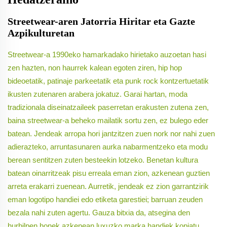
Streetwear-aren Jatorria Hiritar eta Gazte
Azpikulturetan
Streetwear-a 1990eko hamarkadako hirietako auzoetan hasi
zen hazten, non haurrek kalean egoten ziren, hip hop
bideoetatik, patinaje parkeetatik eta punk rock kontzertuetatik
ikusten zutenaren arabera jokatuz. Garai hartan, moda
tradizionala diseinatzaileek paserretan erakusten zutena zen,
baina streetwear-a beheko mailatik sortu zen, ez bulego eder
batean. Jendeak arropa hori jantzitzen zuen nork nor nahi zuen
adierazteko, arruntasunaren aurka nabarmentzeko eta modu
berean sentitzen zuten besteekin lotzeko. Benetan kultura
batean oinarritzeak pisu erreala eman zion, azkenean guztien
arreta erakarri zuenean. Aurretik, jendeak ez zion garrantzirik
eman logotipo handiei edo etiketa garestiei; barruan zeuden
bezala nahi zuten agertu. Gauza bitxia da, atsegina den
hurbilpen honek azkenean luxuzko marka handiek kopiatu