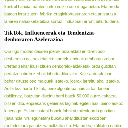
kontrol handia mantentzeko edizio oso mugatuetan. Eta modu
batean lortu zuten, fabrika-eraginkortasunaren eta artisautza-
lanaren nahasketa bitxia sortuz, industrian arrunt bihurtu dena.
TikTok, Influencerak eta Tendentzia-
denboraren Azelerazioa
Oraingo modan dauden joerak nola aldatzen diren oso
desberdina da, sozietateko sareek jendeak denboran zehar
urtetan zehar ikusi zituen denboraldi-aldaketak ordu gutxitan
gertatzen diren zerbait bihurtu dituelako. Kale-ardurak joan
behar dituzte oso malguak izateko, joerak jarraitu ahal izateko.
Adibidez, hartu TikTok, bere algoritmoa hain azkar lanean
dabilenez, batzutan diseinu berri batek 50.000 aurre-eskaera
biltzen ditu, enpresarik gehienak laginak egiten hasi baino askoz
lehenago. Eskari instant honek fabrikatzaileak ordu gutxitan
(hala nola hiru egunetan) bukatu ahal dituzten ekoizpen
metodoetara pasatzera bultzatu ditu. Eta ordea, kalitatea nahiko