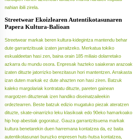
nahian ibili zirela.
Streetwear Ekoizlearen Autentikotasunaren
Papera Kultura-Balioan
Streetwear markak beren kultura-kidegintza mantendu behar
dute garrantzitsuak izaten jarraitzeko. Merkatua tokiko
eskualdeetan hasi zen, baina orain 185 miliaio dolarretako
azkarra du mundu osora. Enpresak hazteko saiakeran arazoak
izaten dituzte jatorrizko berezitasun hori mantentzen. Arrakasta
izan duten markak ez dute ahazten non hasi ziren. Batzuk
kaleko margolariak kontratatu dituzte, pareten gainean
margotzen dituztenak izen handiko diseinatzaileekin
ordeztearren. Beste batzuk edizio mugatuko piezak ateratzen
dituzte, skate-oinarrizko leku klasikoak edo 90eko hamarkoako
hip hop abestiak gogoratuz. Gauza garrantzitsuena markak
kultura benetarekin duen harremana kontatzea da, ez baita
autentikotasunari buruzko enpresen huts-hutsa kontatzea,