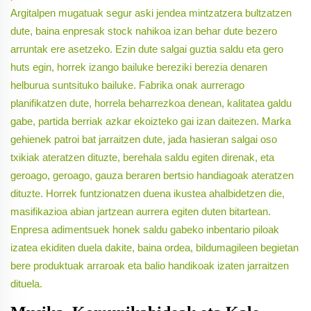
Argitalpen mugatuak segur aski jendea mintzatzera bultzatzen
dute, baina enpresak stock nahikoa izan behar dute bezero
arruntak ere asetzeko. Ezin dute salgai guztia saldu eta gero
huts egin, horrek izango bailuke bereziki berezia denaren
helburua suntsituko bailuke. Fabrika onak aurrerago
planifikatzen dute, horrela beharrezkoa denean, kalitatea galdu
gabe, partida berriak azkar ekoizteko gai izan daitezen. Marka
gehienek patroi bat jarraitzen dute, jada hasieran salgai oso
txikiak ateratzen dituzte, berehala saldu egiten direnak, eta
geroago, geroago, gauza beraren bertsio handiagoak ateratzen
dituzte. Horrek funtzionatzen duena ikustea ahalbidetzen die,
masifikazioa abian jartzean aurrera egiten duten bitartean.
Enpresa adimentsuek honek saldu gabeko inbentario piloak
izatea ekiditen duela dakite, baina ordea, bildumagileen begietan
bere produktuak arraroak eta balio handikoak izaten jarraitzen
dituela.