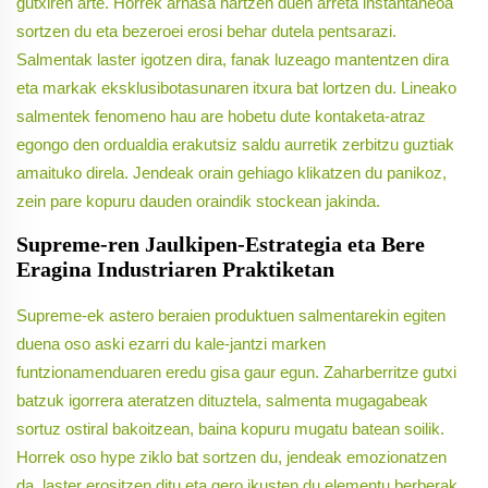
gutxiren arte. Horrek arnasa hartzen duen arreta instantaneoa
sortzen du eta bezeroei erosi behar dutela pentsarazi.
Salmentak laster igotzen dira, fanak luzeago mantentzen dira
eta markak eksklusibotasunaren itxura bat lortzen du. Lineako
salmentek fenomeno hau are hobetu dute kontaketa-atraz
egongo den ordualdia erakutsiz saldu aurretik zerbitzu guztiak
amaituko direla. Jendeak orain gehiago klikatzen du panikoz,
zein pare kopuru dauden oraindik stockean jakinda.
Supreme-ren Jaulkipen-Estrategia eta Bere
Eragina Industriaren Praktiketan
Supreme-ek astero beraien produktuen salmentarekin egiten
duena oso aski ezarri du kale-jantzi marken
funtzionamenduaren eredu gisa gaur egun. Zaharberritze gutxi
batzuk igorrera ateratzen dituztela, salmenta mugagabeak
sortuz ostiral bakoitzean, baina kopuru mugatu batean soilik.
Horrek oso hype ziklo bat sortzen du, jendeak emozionatzen
da, laster erositzen ditu eta gero ikusten du elementu berberak