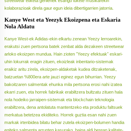
streetwear etiketa gehienek esango lukete musikarekin
kolaborazioak direla gaur egun ideia dibertigarrien jatorria.
Kanye West eta Yeezyk Ekoizpena eta Eskaria
Nola Aldatu
Kanye West-ek Adidas-ekin elkartu zenean Yeezy lerroarekin,
erakutsi zuen pertsona batek zenbat alda dezakeen streetwear
arloko ekoizpen mundua. Hain zioten "Yeezy efektuak" eskari-
uhin lokurrak eragin zituen, ekoizleak inbentario-sistemak
eraikiz aritu zirela, ekoizpen-aldaketak kudea ditzaketenak,
batzuetan %800era arte jauzi eginez egun bihurrian. Yeezy
bakoitzaren salmentak ehunka mila pertsona erosi nahi izatea
ekarri zuen, eta horrek fabrikak erabiltzera bultzatu zituen hala
nola hodeiko jarraipen-sistemak eta blockchain teknologia
erabiltzera, dena antolatuta mantentzeko eta produktu faltsuek
merkatua betetzea ekiditeko. Horrek guztia esan nahi zuen
markak irtenbidea bilatu behar zutela ekoizpen-bolumen handia
egiteko salmenta arrunten kasurako, baina aldi berean kalitate-