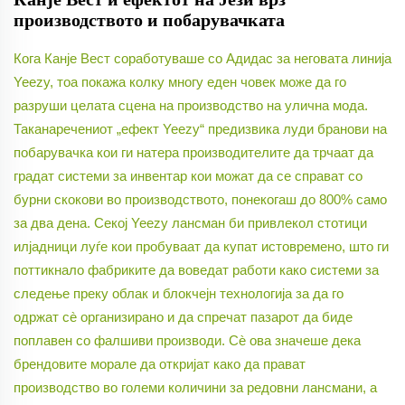
производството и побарувачката
Кога Канје Вест соработуваше со Адидас за неговата линија
Yeezy, тоа покажа колку многу еден човек може да го
разруши целата сцена на производство на улична мода.
Таканаречениот „ефект Yeezy“ предизвика луди бранови на
побарувачка кои ги натера производителите да трчаат да
градат системи за инвентар кои можат да се справат со
бурни скокови во производството, понекогаш до 800% само
за два дена. Секој Yeezy лансман би привлекол стотици
илјадници луѓе кои пробуваат да купат истовремено, што ги
поттикнало фабриките да воведат работи како системи за
следење преку облак и блокчејн технологија за да го
одржат сè организирано и да спречат пазарот да биде
поплавен со фалшиви производи. Сѐ ова значеше дека
брендовите морале да откријат како да прават
производство во големи количини за редовни лансмани, а