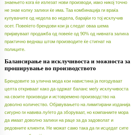
знаењето кога ќе излезат нови производи, иако никој точно
не знае колку залихи ќе има. Таа комбинација ги враќа
купувачите од недела во недела, барајќи го тој исклучив
осет. Повеќето брендови кои ја следат оваа шема
пријавуваат продажба од повеќе од 90% од нивната залиха
практично веднаш штом производите ќе стигнат на
полиците.
Балансирање на исклучивоста и можноста за
проширување во производството
Брендовите за улична мода кои навистина ја погодуваат
целта откриваат како да одржат баланс меѓу исклучивоста
на своите производи и истовремено производство на
доволно количество. Објавувањето на лимитирани изданија
сигурно ги навива луѓето да зборуваат, но компаниите мора
да имаат доволно залихи на раце за да задоволат и
редовните клиенти. Не можат само така да ги исцедат сите