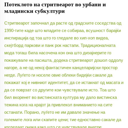
Потеклото на стритвеарот во урбани и
младински субкултури
Стритвеарот започнал да расте од градските соседства од
1990-тите каде што младите се собираа, всушност барајќи
инспирација од тоа што го гледале во хип-хоп видеа,
скејтборд паркови и панк рок настапи. Традиционалната
мода тогаш била насочена кон она што дизајнерите го
покажувале на пасишта, додека стритвеарот дошол оддолу
нагоре, а не од некој фантастичен канцеларијски простор
негде. Луѓето ги носеле овие облеки бидејќи сакале да
покажат кој е нивниот идентитет, да се истакнат од масата и
да се поврзат со другите кои чувствувале исто. Тоа што
бил вкоренет во вистинската култура му дало вистинска
тежина кога на крајот ја привлекол вниманието на сите
останати. Порано, луѓето не им давале значење на
големите лога или скапите цени; тие едноставно сакале да
изгледаат онака како што се чувствувале внатре.