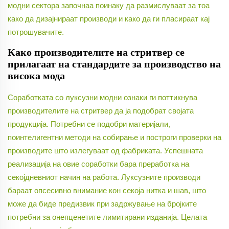
модни сектора започнаа поинаку да размислуваат за тоа
како да дизајнираат производи и како да ги пласираат кај
потрошувачите.
Како производителите на стритвер се
прилагаат на стандардите за производство на
висока мода
Соработката со луксузни модни ознаки ги поттикнува
производителите на стритвер да ја подобрат својата
продукција. Потребни се подобри материјали,
поинтелигентни методи на собирање и построги проверки на
производите што излегуваат од фабриката. Успешната
реализација на овие соработки бара преработка на
секојдневниот начин на работа. Луксузните производи
бараат опсесивно внимание кон секоја нитка и шав, што
може да биде предизвик при задржување на бројките
потребни за онепценетите лимитирани изданија. Целата