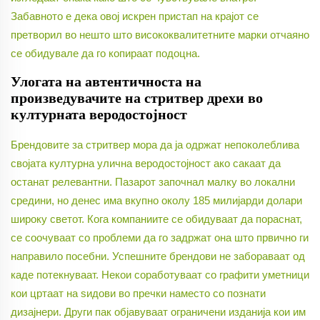
Забавното е дека овој искрен пристап на крајот се
претворил во нешто што висококвалитетните марки отчаяно
се обидувале да го копираат подоцна.
Улогата на автентичноста на
произведувачите на стритвер дрехи во
културната веродостојност
Брендовите за стритвер мора да ја одржат непоколеблива
својата културна улична веродостојност ако сакаат да
останат релевантни. Пазарот започнал малку во локални
средини, но денес има вкупно околу 185 милијарди долари
широку светот. Кога компаниите се обидуваат да пораснат,
се соочуваат со проблеми да го задржат она што првично ги
направило посебни. Успешните брендови не забораваат од
каде потекнуваат. Некои соработуваат со графити уметници
кои цртаат на ѕидови во пречки наместо со познати
дизајнери. Други пак објавуваат ограничени изданија кои им