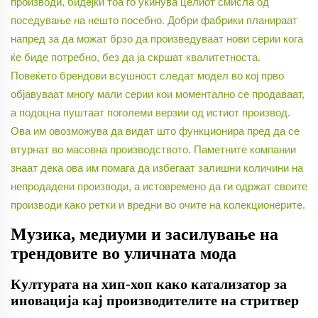
производи, бидејќи тоа го укинува целиот смисла од
поседување на нешто посебно. Добри фабрики планираат
напред за да можат брзо да произведуваат нови серии кога
ќе биде потребно, без да ја скршат квалитетноста.
Повеќето брендови всушност следат модел во кој прво
објавуваат многу мали серии кои моментално се продаваат,
а подоцна пуштаат поголеми верзии од истиот производ.
Ова им овозможува да видат што функционира пред да се
втурнат во масовна производството. Паметните компании
знаат дека ова им помага да избегаат залишни количини на
непродадени производи, а истовремено да ги одржат своите
производи како ретки и вредни во очите на колекционерите.
Музика, медиуми и засилување на
трендовите во уличната мода
Културата на хип-хоп како катализатор за
иновација кај производителите на стритвер