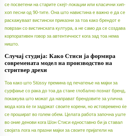
се посветени на старите скејт-локации или класични хип-
хоп песни од 90-тите. Она што навистина е важно е да се
раскажуваат вистински приказни за тоа како брендот е
поврзан со вистинската култура, а не само да се создава
корпоративен говор за автентичност кога зад тоа нема
ништо.
Случај студија: Како Стиси ја формира
современата модел на производство на
стритвер дрехи
Тоа како што Stüssy премина од печатење на мајки за
сурфање со рака до тоа да стане глобално познат бренд,
покажува што можат да направат брендовите за улична
мода кога ќе ги задржат своите корени, но истовремено ќе
се прошират во голем обем. Целата работа започна уште
во оние денови кога Шон Стиси едноставно би ја ставал
својата лога на празни мајки за своите пријатели на