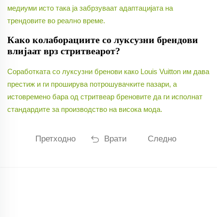
медиуми исто така ја забрзуваат адаптацијата на
трендовите во реално време.
Како колаборациите со луксузни брендови
влијаат врз стритвеарот?
Соработката со луксузни бренови како Louis Vuitton им дава
престиж и ги проширува потрошувачките пазари, а
истовремено бара од стритвеар бреновите да ги исполнат
стандардите за производство на висока мода.
Претходно
Врати
Следно