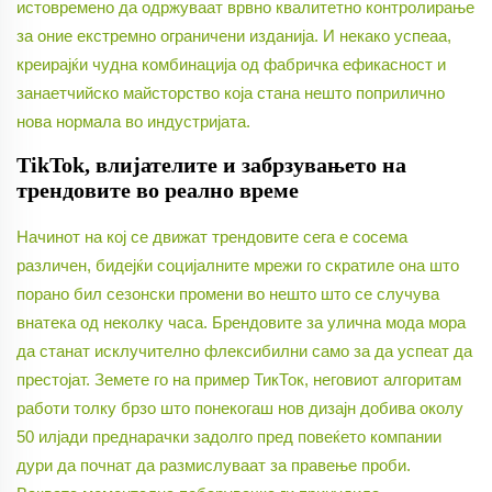
истовремено да одржуваат врвно квалитетно контролирање
за оние екстремно ограничени изданија. И некако успеаа,
креирајќи чудна комбинација од фабричка ефикасност и
занаетчийско майсторство која стана нешто поприлично
нова нормала во индустријата.
TikTok, влијателите и забрзувањето на
трендовите во реално време
Начинот на кој се движат трендовите сега е сосема
различен, бидејќи социјалните мрежи го скратиле она што
порано бил сезонски промени во нешто што се случува
внатека од неколку часа. Брендовите за улична мода мора
да станат исклучително флексибилни само за да успеат да
престојат. Земете го на пример ТикТок, неговиот алгоритам
работи толку брзо што понекогаш нов дизајн добива околу
50 илјади преднарачки задолго пред повеќето компании
дури да почнат да размислуваат за правење проби.