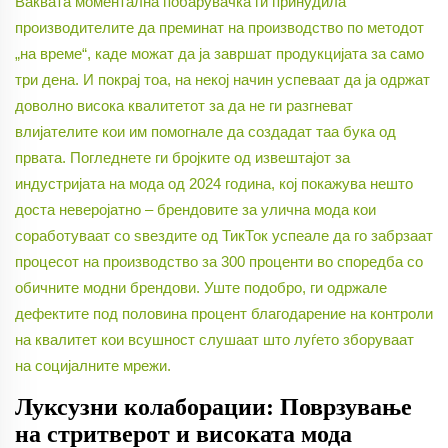
Ваквата моментална побарувачка ги принудила
производителите да преминат на производство по методот
„на време“, каде можат да ја завршат продукцијата за само
три дена. И покрај тоа, на некој начин успеваат да ја одржат
доволно висока квалитетот за да не ги разгневат
влијателите кои им помогнале да создадат таа бука од
првата. Погледнете ги бројките од извештајот за
индустријата на мода од 2024 година, кој покажува нешто
доста неверојатно – брендовите за улична мода кои
соработуваат со ѕвездите од ТикТок успеале да го забрзаат
процесот на производство за 300 проценти во споредба со
обичните модни брендови. Уште подобро, ги одржале
дефектите под половина процент благодарение на контроли
на квалитет кои всушност слушаат што луѓето зборуваат
на социјалните мрежи.
Луксузни колаборации: Поврзување
на стритверот и високата мода