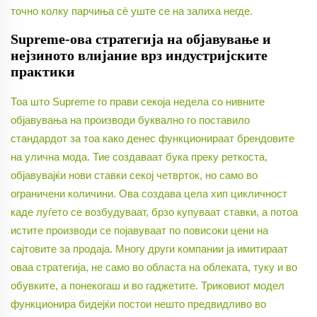
точно колку парчиња сè уште се на залиха негде.
Supreme-ова стратегија на објавување и
нејзиното влијание врз индустријските
практики
Тоа што Supreme го прави секоја недела со нивните
објавувања на производи буквално го поставило
стандардот за тоа како денес функционираат брендовите
на улична мода. Тие создаваат бука преку реткоста,
објавувајќи нови ставки секој четврток, но само во
ограничени количини. Ова создава цела хип цикличност
каде луѓето се возбудуваат, брзо купуваат ставки, а потоа
истите производи се појавуваат по повисоки цени на
сајтовите за продаја. Многу други компании ја имитираат
оваа стратегија, не само во областа на облеката, туку и во
обувките, а понекогаш и во гаджетите. Триковиот модел
функционира бидејќи постои нешто предвидливо во