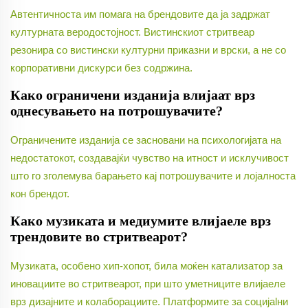
Автентичноста им помага на брендовите да ја задржат
културната веродостојност. Вистинскиот стритвеар
резонира со вистински културни приказни и врски, а не со
корпоративни дискурси без содржина.
Како ограничени изданија влијаат врз
однесувањето на потрошувачите?
Ограничените изданија се засновани на психологијата на
недостатокот, создавајќи чувство на итност и исклучивост
што го зголемува барањето кај потрошувачите и лојалноста
кон брендот.
Како музиката и медиумите влијаеле врз
трендовите во стритвеарот?
Музиката, особено хип-хопот, била моќен катализатор за
иновациите во стритвеарот, при што уметниците влијаеле
врз дизајните и колаборациите. Платформите за социjalни