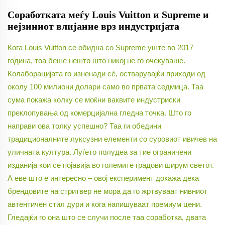
Соработката меѓу Louis Vuitton и Supreme и
нејзиниот влијание врз индустријата
Кога Louis Vuitton се обидна со Supreme уште во 2017
година, тоа беше нешто што никој не го очекуваше.
Колаборацијата го изненади сè, остварувајќи приходи од
околу 100 милиони долари само во првата седмица. Таа
сума покажа колку се моќни ваквите индустриски
преклопувања од комерцијална гледна точка. Што го
направи ова толку успешно? Таа ги обедини
традиционалните луксузни елементи со суровиот ивичев на
уличната култура. Луѓето полудеа за тие ограничени
изданија кои се појавија во големите градови ширум светот.
А еве што е интересно – овој експеримент докажа дека
брендовите на стритвер не мора да го жртвуваат нивниот
автентичен стил дури и кога напишуваат премиум цени.
Гледајќи го она што се случи после таа соработка, двата