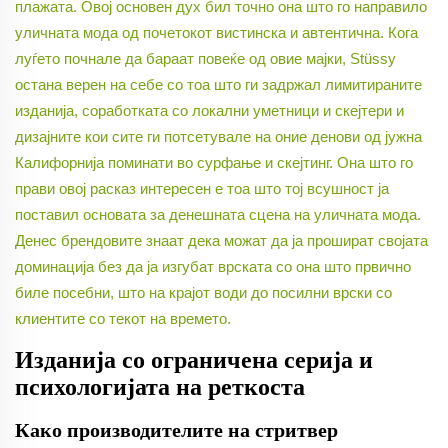
плажата. Овој основен дух бил точно она што го направило
уличната мода од почетокот вистинска и автентична. Кога
луѓето почнале да бараат повеќе од овие мајки, Stüssy
остана верен на себе со тоа што ги задржал лимитираните
изданија, соработката со локални уметници и скејтери и
дизајните кои сите ги потсетувале на оние денови од јужна
Калифорнија поминати во сурфање и скејтинг. Она што го
прави овој расказ интересен е тоа што тој всушност ја
поставил основата за денешната сцена на уличната мода.
Денес брендовите знаат дека можат да ја прошират својата
доминација без да ја изгубат врската со она што првично
биле посебни, што на крајот води до посилни врски со
клиентите со текот на времето.
Изданија со ограничена серија и
психологијата на реткоста
Како производителите на стритвер