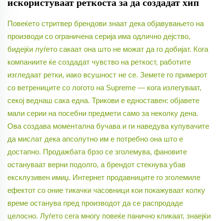
искористуваат реткоста за да создадат хип
Повеќето стритвер брендови знаат дека објавувањето на
производи со ограничена серија има одлично дејство,
бидејќи луѓето сакаат она што не можат да го добијат. Кога
компаниите ќе создадат чувство на реткост, работите
изгледаат ретки, иако всушност не се. Земете го примерот
со ветрениците со логото на Supreme — кога излегуваат,
секој веднаш сака една. Трикови е едноставен: објавете
мали серии на посебни предмети само за неколку дена.
Ова создава моментална бучава и ги наведува купувачите
да мислат дека апсолутно им е потребно она што е
достапно. Продажбата брзо се зголемува, фановите
остануваат верни подолго, а брендот стекнува убав
ексклузивен имиџ. Интернет продавниците го зголемиле
ефектот со оние тикачки часовници кои покажуваат колку
време останува пред производот да се распродаде
целосно. Луѓето сега многу повеќе панично кликаат, знаејќи