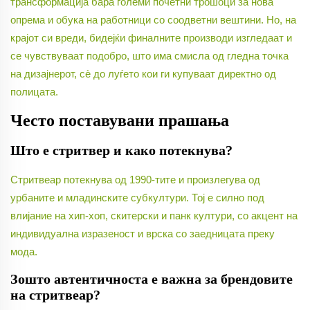
трансформација бара големи почетни трошоци за нова
опрема и обука на работници со соодветни вештини. Но, на
крајот си вреди, бидејќи финалните производи изгледаат и
се чувствуваат подобро, што има смисла од гледна точка
на дизајнерот, сè до луѓето кои ги купуваат директно од
полицата.
Често поставувани прашања
Што е стритвер и како потекнува?
Стритвеар потекнува од 1990-тите и произлегува од
урбаните и младинските субкултури. Тој е силно под
влијание на хип-хоп, скитерски и панк култури, со акцент на
индивидуална изразеност и врска со заедницата преку
мода.
Зошто автентичноста е важна за брендовите
на стритвеар?