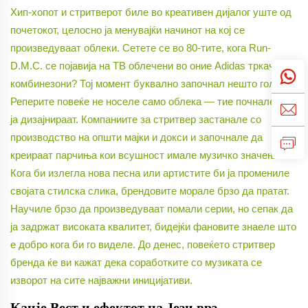
Хип-хопот и стритверот биле во креативен дијалог уште од
почетокот, целосно ја менувајќи начинот на кој се
произведуваат облеки. Сетете се во 80-тите, кога Run-
D.M.C. се појавија на ТВ облечени во оние Adidas тркачки
комбинезони? Тој момент буквално започнал нешто големо.
Реперите повеќе не носеле само облека — тие почнале и да
ја дизајнираат. Компаниите за стритвер застанале со
производство на општи мајки и докси и започнале да
креираат парчиња кои всушност имале музичко значење.
Кога би излегла нова песна или артистите би ја промениле
својата стилска слика, брендовите морале брзо да пратат.
Научиле брзо да произведуваат помали серии, но сепак да
ја задржат високата квалитет, бидејќи фановите знаеле што
е добро кога би го виделе. До денес, повеќето стритвер
бренда ќе ви кажат дека соработките со музиката се
изворот на сите најважни иницијативи.
Канје Вест и ефектот на Јези врз