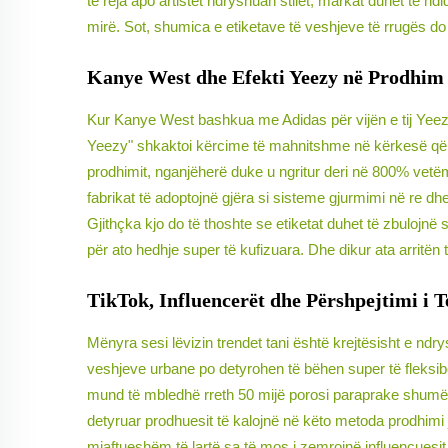
të reja apo artistët ndryshuan stilet, markat duhet të ndi
mirë. Sot, shumica e etiketave të veshjeve të rrugës do
Kanye West dhe Efekti Yeezy në Prodhim
Kur Kanye West bashkua me Adidas për vijën e tij Yeezy
Yeezy" shkaktoi kërcime të mahnitshme në kërkesë që e 
prodhimit, nganjëherë duke u ngritur deri në 800% vetëm 
fabrikat të adoptojnë gjëra si sisteme gjurmimi në re dh
Gjithçka kjo do të thoshte se etiketat duhet të zbulojnë 
për ato hedhje super të kufizuara. Dhe dikur ata arritën 
TikTok, Influencerët dhe Përshpejtimi i 
Mënyra sesi lëvizin trendet tani është krejtësisht e n
veshjeve urbane po detyrohen të bëhen super të fleksibël 
mund të mbledhë rreth 50 mijë porosi paraprake shumë 
detyruar prodhuesit të kalojnë në këto metoda prodhimi ju
mjaftueshëm të lartë sa të mos i zemrojnë influencuesit 