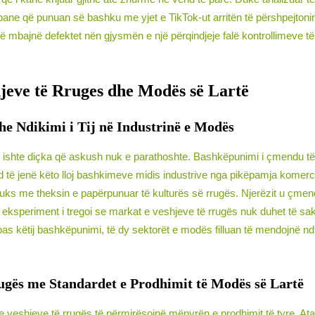
bane që punuan së bashku me yjet e TikTok-ut arritën të përshpejton
bajnë defektet nën gjysmën e një përqindjeje falë kontrollimeve të c
jeve të Rruges dhe Modës së Lartë
e Ndikimi i Tij në Industrinë e Modës
ishte diçka që askush nuk e parathoshte. Bashkëpunimi i çmendu tërë 
und të jenë këto lloj bashkimeve midis industrive nga pikëpamja komer
s me theksin e papërpunuar të kulturës së rrugës. Njerëzit u çmendë
 eksperiment i tregoi se markat e veshjeve të rrugës nuk duhet të sak
 pas këtij bashkëpunimi, të dy sektorët e modës filluan të mendojnë nd
rugës me Standardet e Prodhimit të Modës së Lartë
 e veshjeve të rrugës të përmirësojnë mënyrën e prodhimit të tyre. A