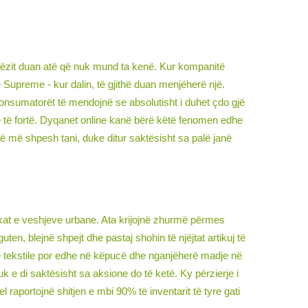
rëzit duan atë që nuk mund ta kenë. Kur kompanitë
të Supreme - kur dalin, të gjithë duan menjëherë një.
 konsumatorët të mendojnë se absolutisht i duhet çdo gjë
he të fortë. Dyqanet online kanë bërë këtë fenomen edhe
më më shpesh tani, duke ditur saktësisht sa palë janë
kat e veshjeve urbane. Ata krijojnë zhurmë përmes
ten, blejnë shpejt dhe pastaj shohin të njëjtat artikuj të
në tekstile por edhe në këpucë dhe nganjëherë madje në
k e di saktësisht sa aksione do të ketë. Ky përzierje i
aportojnë shitjen e mbi 90% të inventarit të tyre gati