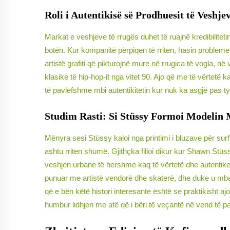
Roli i Autentikisë së Prodhuesit të Veshje
Markat e veshjeve të rrugës duhet të ruajnë kredibilitet
botën. Kur kompanitë përpiqen të rriten, hasin probleme 
artistë grafiti që pikturojnë mure në rrugica të vogla, n
klasike të hip-hop-it nga vitet 90. Ajo që me të vërtetë 
të pavlefshme mbi autentikitetin kur nuk ka asgjë pas ty
Studim Rasti: Si Stüssy Formoi Modelin M
Mënyra sesi Stüssy kaloi nga printimi i bluzave për sur
ashtu rriten shumë. Gjithçka filloi dikur kur Shawn Stüss
veshjen urbane të hershme kaq të vërtetë dhe autentike.
punuar me artistë vendorë dhe skaterë, dhe duke u mbajtur
që e bën këtë histori interesante është se praktikisht 
humbur lidhjen me atë që i bëri të veçantë në vend të pa