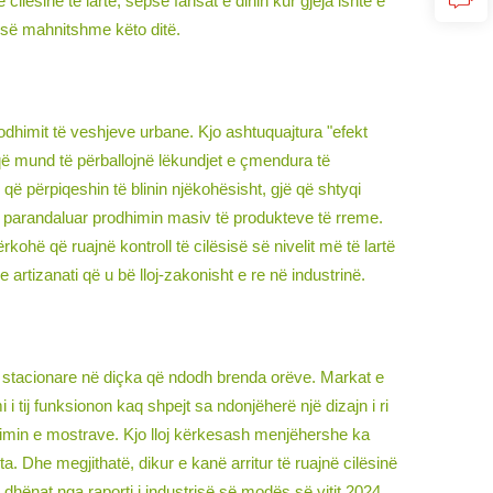
cilësinë të lartë, sepse fansat e dinin kur gjëja ishte e
ë së mahnitshme këto ditë.
himit të veshjeve urbane. Kjo ashtuquajtura "efekt
që mund të përballojnë lëkundjet e çmendura të
që përpiqeshin të blinin njëkohësisht, gjë që shtyqi
 të parandaluar prodhimin masiv të produkteve të rreme.
kohë që ruajnë kontroll të cilësisë së nivelit më të lartë
 artizanati që u bë lloj-zakonisht e re në industrinë.
in stacionare në diçka që ndodh brenda orëve. Markat e
i tij funksionon kaq shpejt sa ndonjëherë një dizajn i ri
imin e mostrave. Kjo lloj kërkesash menjëhershe ka
a. Dhe megjithatë, dikur e kanë arritur të ruajnë cilësinë
dhënat nga raporti i industrisë së modës së vitit 2024,