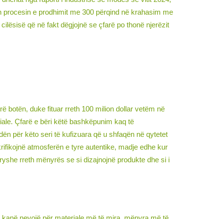
in procesin e prodhimit me 300 përqind në krahasim me
ilësisë që në fakt dëgjojnë se çfarë po thonë njerëzit
botën, duke fituar rreth 100 milion dollar vetëm në
ciale. Çfarë e bëri këtë bashkëpunim kaq të
n për këto seri të kufizuara që u shfaqën në qytetet
rifikojnë atmosferën e tyre autentike, madje edhe kur
ryshe rreth mënyrës se si dizajnojnë produkte dhe si i
ta kanë nevojë për materiale më të mira, mënyra më të