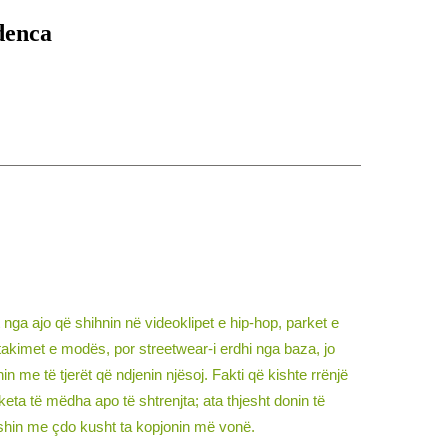
denca
t nga ajo që shihnin në videoklipet e hip-hop, parket e
takimet e modës, por streetwear-i erdhi nga baza, jo
n me të tjerët që ndjenin njësoj. Fakti që kishte rrënjë
keta të mëdha apo të shtrenjta; ata thjesht donin të
qeshin me çdo kusht ta kopjonin më vonë.