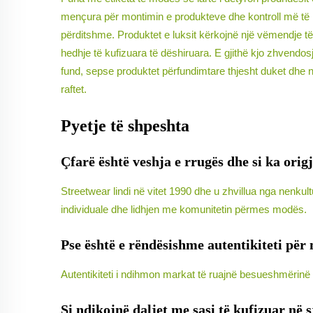
mençura për montimin e produkteve dhe kontroll më të n
përditshme. Produktet e luksit kërkojnë një vëmendje t
hedhje të kufizuara të dëshiruara. E gjithë kjo zhvendos
fund, sepse produktet përfundimtare thjesht duket dhe ndi
raftet.
Pyetje të shpeshta
Çfarë është veshja e rrugës dhe si ka orig
Streetwear lindi në vitet 1990 dhe u zhvillua nga nenkul
individuale dhe lidhjen me komunitetin përmes modës.
Pse është e rëndësishme autentikiteti për
Autentikiteti i ndihmon markat të ruajnë besueshmërinë ku
Si ndikojnë daljet me sasi të kufizuar në 