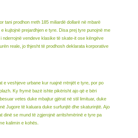
por tani prodhon rreth 185 miliardë dollarë në mbarë
 e kujtojnë prejardhjen e tyre. Disa prej tyre punojnë me
që i nderrojnë vendeve klasike të skate-it ose këngëve
turën reale, jo thjesht të prodhosh deklarata korporative
 e veshjeve urbane kur ruajnë rrënjët e tyre, por po
 plazh. Ky frymë bazë ishte pikërisht ajo që e bëri
esuar vetes duke mbajtur gjërat në stil limituar, duke
inë Jugore të kaluara duke surfunjtë dhe skaturinjtë. Ajo
t dinë se mund të zgjerojnë arritshmërinë e tyre pa
 me kalimin e kohës.