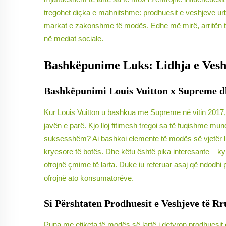
tregohet diçka e mahnitshme: prodhuesit e veshjeve ur
markat e zakonshme të modës. Edhe më mirë, arritën të m
në mediat sociale.
Bashkëpunime Luks: Lidhja e Vesh
Bashkëpunimi Louis Vuitton x Supreme dh
Kur Louis Vuitton u bashkua me Supreme në vitin 2017, 
javën e parë. Kjo lloj fitimesh tregoi sa të fuqishme m
suksesshëm? Ai bashkoi elemente të modës së vjetër luk
kryesore të botës. Dhe këtu është pika interesante – ky
ofrojnë çmime të larta. Duke iu referuar asaj që ndodhi
ofrojnë ato konsumatorëve.
Si Përshtaten Prodhuesit e Veshjeve të R
Puna me etiketa të modës së lartë i detyron prodhuesit