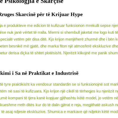
e Psikologjia e Skarçisë
 Rruges Skarcinë për të Krijuar Hype
a e produkteve me edicion të kufizuar funksionon mrekulli sepse nje
 nëse nuk janë vërtet të rralla. Merrni si shembull jaketat me logo kuti 
e specialë vetëm për disa ditë. Kjo krijon menjëherë zhurmë dhe i bën
 mbeten besnikë më gjatë, dhe marka fiton një atmosferë ekskluzive d
tur derisa diçka të shitet plotësisht. Njerëzit klikojnë me panik shu
imi i Sa në Praktikat e Industrisë
 tyre praktikisht ka vendosur standardin se si funksionojnë sot mar
 në sasi të kufizuara. Kjo krijon një cikël të tërheqjes ku njerëzit ngu
Shumë kompani të tjera kanë kopjuar gjithashtu këtë model, jo vetëm 
kueshme rreth ditës kur do të dalin gjërat e reja, megjithatë askush nu
ë asaj ndjesie ekskluzive. Shumica e markave që ndjekin këtë model r