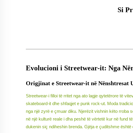
Si P
Evolucioni i Streetwear-it: Nga Në
Origjinat e Streetwear-it në Nënshtresat 
Streetwear-i filloi të rritet nga ato lagje qytetërore të
skateboard-it dhe shfaqjet e punk rock-ut. Moda tradici
nga një zyrë e çmuar diku. Njerëzit vishnin këto rroba se
në një kulturë reale i dha peshë të vërtetë kur në fund t
dukenin siç ndiheshin brenda. Gjëja e çuditshme është q