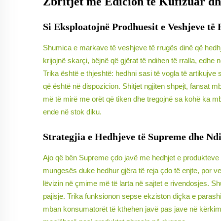
Zbritjet me Edicion të Kufizuar dh
Si Eksploatojnë Prodhuesit e Veshjeve të
Shumica e markave të veshjeve të rrugës dinë që hedhj
krijojnë skarçi, bëjnë që gjërat të ndihen të rralla, edhe
Trika është e thjeshtë: hedhni sasi të vogla të artikujv
që është në dispozicion. Shitjet ngjiten shpejt, fansat
më të mirë me orët që tiken dhe tregojnë sa kohë ka mbe
ende në stok diku.
Strategjia e Hedhjeve të Supreme dhe Ndik
Ajo që bën Supreme çdo javë me hedhjet e produkteve të
mungesës duke hedhur gjëra të reja çdo të enjte, por vetëm
lëvizin në çmime më të larta në sajtet e rivendosjes. 
pajisje. Trika funksionon sepse ekziston diçka e parashi
mban konsumatorët të kthehen javë pas jave në kërkim t