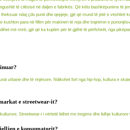
gushtë të cilësisë në daljen e fabrikës. Që këto bashkëpunime të je
ë theksuar ndaj çdo punti dhe qepjeje, gjë që mund të jetë e vështirë
je kushton para në fillim për makineri të reja dhe trajnimin e punonjës
het më mirë, gjë që ka kuptim për të gjithë të përfshirët, nga pikëpamja
jinuar?
turat urbane dhe të rinjësore. Ndikohet fort nga hip-hop, kultura e sk
 markat e streetwear-it?
lturore. Streetwear-i i vërtetë lidhet me tregime dhe lidhje kulturore
sjelljen e konsumatorit?