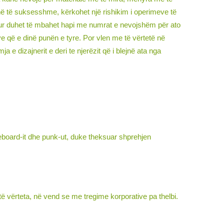
në të suksesshme, kërkohet një rishikim i operimeve të
 kur duhet të mbahet hapi me numrat e nevojshëm për ato
ve që e dinë punën e tyre. Por vlen me të vërtetë në
 e dizajnerit e deri te njerëzit që i blejnë ata nga
ateboard-it dhe punk-ut, duke theksuar shprehjen
 të vërteta, në vend se me tregime korporative pa thelbi.