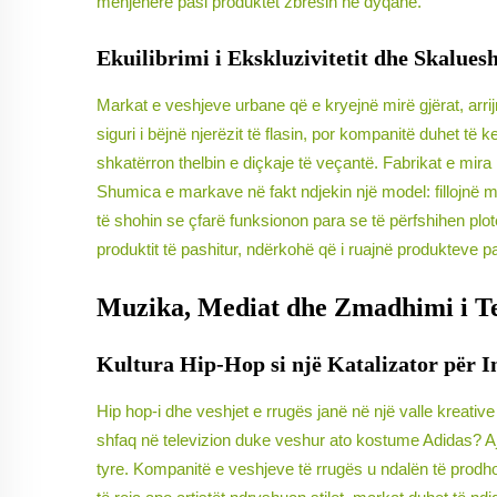
menjëherë pasi produktet zbresin në dyqane.
Ekuilibrimi i Ekskluzivitetit dhe Skalue
Markat e veshjeve urbane që e kryejnë mirë gjërat, arrij
siguri i bëjnë njerëzit të flasin, por kompanitë duhet të
shkatërron thelbin e diçkaje të veçantë. Fabrikat e mira
Shumica e markave në fakt ndjekin një model: fillojnë me
të shohin se çfarë funksionon para se të përfshihen p
produktit të pashitur, ndërkohë që i ruajnë produkteve p
Muzika, Mediat dhe Zmadhimi i Te
Kultura Hip-Hop si një Katalizator për I
Hip hop-i dhe veshjet e rrugës janë në një valle kreativ
shfaq në televizion duke veshur ato kostume Adidas? Aj
tyre. Kompanitë e veshjeve të rrugës u ndalën të prodho