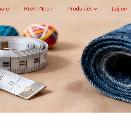
sore
Rreth Nesh
Produktet
Lajme