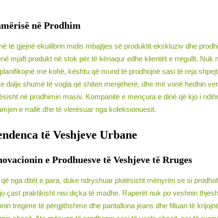
shmërisë në Prodhim
në të gjejnë ekuilibrin midis mbajtjes së produktit ekskluziv dhe prodh
 kenë mjaft produkt në stok për të kënaqur edhe klientët e rregullt. Nu
 planifikojnë me kohë, kështu që mund të prodhojnë sasi të reja shpej
 dalje shumë të vogla që shiten menjëherë, dhe më vonë hedhin version
lotësisht në prodhimin masiv. Kompanitë e mençura e dinë që kjo i n
amjen e rrallë dhe të vlerësuar nga koleksionuesit.
ndenca të Veshjeve Urbane
novacionin e Prodhuesve të Veshjeve të Rruges
e që nga ditët e para, duke ndryshuar plotësisht mënyrën se si prodho
o çast praktikisht nisi diçka të madhe. Raperët nuk po veshnin thjesh
nin tregime të përgjithshme dhe pantallona jeans dhe filluan të krijoj