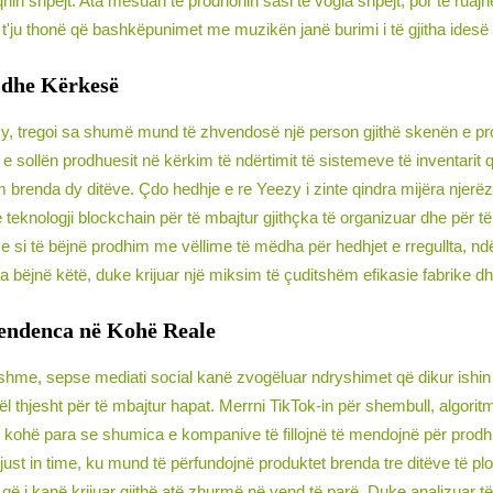
qnin shpejt. Ata mësuan të prodhonin sasi të vogla shpejt, por të ruajnë 
 t'ju thonë që bashkëpunimet me muzikën janë burimi i të gjitha ides
 dhe Kërkesë
, tregoi sa shumë mund të zhvendosë një person gjithë skenën e prod
sollën prodhuesit në kërkim të ndërtimit të sistemeve të inventarit 
brenda dy ditëve. Çdo hedhje e re Yeezy i zinte qindra mijëra njerëz 
e teknologji blockchain për të mbajtur gjithçka të organizuar dhe për
se si të bëjnë prodhim me vëllime të mëdha për hedhjet e rregullta, ndër
ta bëjnë këtë, duke krijuar një miksim të çuditshëm efikasie fabrike dhe
Tendenca në Kohë Reale
dryshme, sepse mediati social kanë zvogëluar ndryshimet që dikur ish
thjesht për të mbajtur hapat. Merrni TikTok-in për shembull, algoritmi 
kohë para se shumica e kompanive të fillojnë të mendojnë për prodh
st in time, ku mund të përfundojnë produktet brenda tre ditëve të plot
që i kanë krijuar gjithë atë zhurmë në vend të parë. Duke analizuar të 