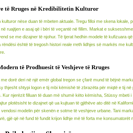
ve të Rruges në Kredibilitetin Kulturor
in kulturor nëse duan të mbeten aktuale. Tregu filloi me skena lokale, 
në ruajtjen e asaj që i bëri të veçantë në fillim. Markat e suksesshme
ë vend se me dizajner të njohur. Të tjerat hedhin modele të kufizuara 
ka rëndësi është të tregosh histori reale rreth lidhjes së markës me kul
re.
odern të Prodhuesit të Veshjeve të Rruges
f me dorë deri në një emër global tregon se çfarë mund të bëjnë markat
y thjesht shtypi logon e tij mbi këmishë të zbrazëta për miqtë e tij në
 Kur njerëzit filluan të duan më shumë këto këmisha, Stüssy mbeti i b
 plotësisht te dizajnet që ua kujtuan të gjithëve ato ditë në Kaliforn
ajo vendosi modelin për skenën e sotme të veshjeve urbane. Tani marka
rë, gjë që në fund të fundit krijon lidhje më të forta me konsumatorët