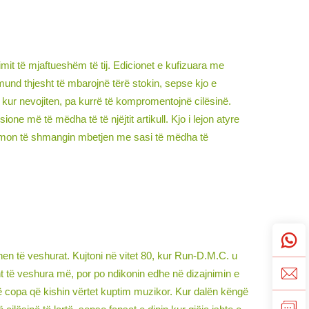
imit të mjaftueshëm të tij. Edicionet e kufizuara me
k mund thjesht të mbarojnë tërë stokin, sepse kjo e
t kur nevojiten, pa kurrë të kompromentojnë cilësinë.
e më të mëdha të të njëjtit artikull. Kjo i lejon atyre
dihmon të shmangin mbetjen me sasi të mëdha të
hen të veshurat. Kujtoni në vitet 80, kur Run-D.M.C. u
t të veshura më, por po ndikonin edhe në dizajnimin e
në copa që kishin vërtet kuptim muzikor. Kur dalën këngë