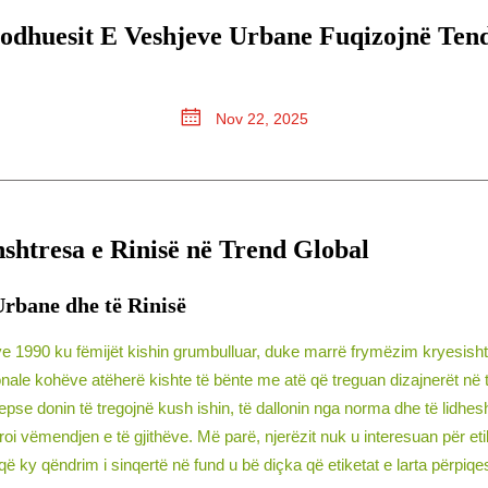
rodhuesit E Veshjeve Urbane Fuqizojnë Ten
Nov 22, 2025
nshtresa e Rinisë në Trend Global
Urbane dhe të Rinisë
 viteve 1990 ku fëmijët kishin grumbulluar, duke marrë frymëzim kryesish
onale kohëve atëherë kishte të bënte me atë që treguan dizajnerët në 
pse donin të tregojnë kush ishin, të dallonin nga norma dhe të lidheshi
ëroi vëmendjen e të gjithëve. Më parë, njerëzit nuk u interesuan për eti
ë ky qëndrim i sinqertë në fund u bë diçka që etiketat e larta përpi