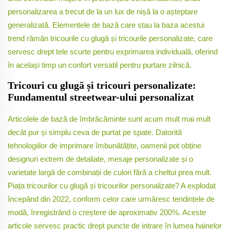
personalizarea a trecut de la un lux de nișă la o așteptare
generalizată. Elementele de bază care stau la baza acestui
trend rămân tricourile cu glugă și tricourile personalizate, care
servesc drept tele scurte pentru exprimarea individuală, oferind
în același timp un confort versatil pentru purtare zilnică.
Tricouri cu glugă și tricouri personalizate:
Fundamentul streetwear-ului personalizat
Articolele de bază de îmbrăcăminte sunt acum mult mai mult
decât pur și simplu ceva de purtat pe spate. Datorită
tehnologiilor de imprimare îmbunătățite, oamenii pot obține
designuri extrem de detaliate, mesaje personalizate și o
varietate largă de combinații de culori fără a cheltui prea mult.
Piața tricourilor cu glugă și tricourilor personalizate? A explodat
începând din 2022, conform celor care urmăresc tendințele de
modă, înregistrând o creștere de aproximativ 200%. Aceste
articole servesc practic drept puncte de intrare în lumea hainelor