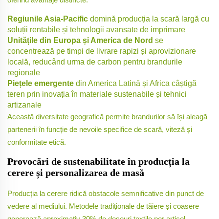
Regiunile Asia-Pacific
domină producția la scară largă cu
soluții rentabile și tehnologii avansate de imprimare
Unitățile din Europa și America de Nord
se
concentrează pe timpi de livrare rapizi și aprovizionare
locală, reducând urma de carbon pentru brandurile
regionale
Piețele emergente
din America Latină și Africa câștigă
teren prin inovația în materiale sustenabile și tehnici
artizanale
Această diversitate geografică permite brandurilor să își aleagă
partenerii în funcție de nevoile specifice de scară, viteză și
conformitate etică.
Provocări de sustenabilitate în producția la
cerere și personalizarea de masă
Producția la cerere ridică obstacole semnificative din punct de
vedere al mediului. Metodele tradiționale de tăiere și coasere
generează aproximativ 30% de deșeuri textile per articol