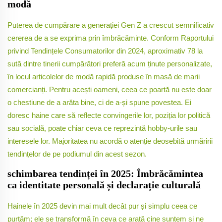
modă
Puterea de cumpărare a generației Gen Z a crescut semnificativ
cererea de a se exprima prin îmbrăcăminte. Conform Raportului
privind Tendințele Consumatorilor din 2024, aproximativ 78 la
sută dintre tinerii cumpărători preferă acum ținute personalizate,
în locul articolelor de modă rapidă produse în masă de marii
comercianți. Pentru acești oameni, ceea ce poartă nu este doar
o chestiune de a arăta bine, ci de a-și spune povestea. Ei
doresc haine care să reflecte convingerile lor, poziția lor politică
sau socială, poate chiar ceva ce reprezintă hobby-urile sau
interesele lor. Majoritatea nu acordă o atenție deosebită urmăririi
tendințelor de pe podiumul din acest sezon.
schimbarea tendinței în 2025: Îmbrăcămintea
ca identitate personală și declarație culturală
Hainele în 2025 devin mai mult decât pur și simplu ceea ce
purtăm; ele se transformă în ceva ce arată cine suntem și ne