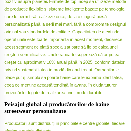
pozitiv asupra planetei. Firmele de top încep să utilizeze metode
de producție flexibile și sisteme inteligente bazate pe tehnologie,
care le permit să realizeze orice, de la o singură piesă
personalizată până la serii mai mari, fără a compromite designul
original sau standardele de calitate. Capacitatea de a extinde
operațiunile este foarte importantă în acest moment, deoarece
acest segment de piață specializat pare să fie pe calea unei
creșteri semnificative. Unele rapoarte sugerează că ar putea
crește cu aproximativ 18% anual până în 2025, conform datelor
privind sustenabilitatea în modă din anul trecut. Oamenilor le
place pur și simplu să poarte haine care le exprimă identitatea,
ceea ce menține această tendință în avans, în ciuda tuturor
provocărilor legate de realizarea unei mode durabile.
Peisajul global al producătorilor de haine
streetwear personalizate
Producătorii sunt distribuiți în principalele centre globale, fiecare
oferind avantaje distincte: