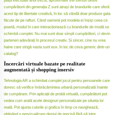
piață efectuate anul trecut, aproximativ trei sferturi dintre
cumpărătorii din generația Z sunt atrași de brandurile care oferă
acest tip de libertate creativă, în loc să vândă doar produse gata
făcute de pe rafturi. Când oamenii pot modela ei înșiși ceea ce
poartă, modul în care interacționează cu brandurile de modă se
schimbă complet. Nu mai sunt doar simpli cumpărători, ci devin
parteneri adevărați în procesul creativ. Și sincer, cine nu vrea
haine care strigă «asta sunt eu», în loc de ceva generic dintr-un
catalog?
Încercări virtuale bazate pe realitate
augmentată și shopping imersiv
Tehnologia AR a schimbat complet jocul pentru persoanele care
doresc să verifice îmbrăcămintea urbană personalizată înainte
de cumpărare. Prin aplicații de probă virtuală, cumpărătorii pot
vedea cum arată acele designuri personalizate pe silueta lor
reală. Pot ajusta culorile și grafica în timp ce navighează,
obținând o previzualizare destul de precisă fără să intre