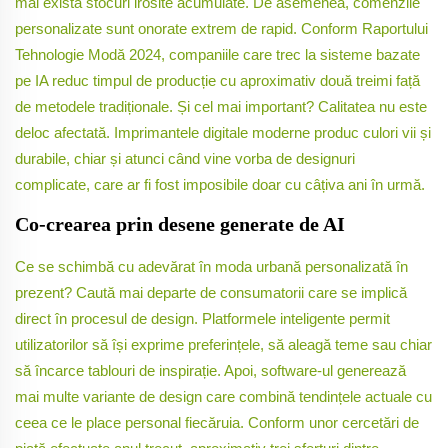
mai există stocuri irosite acumulate. De asemenea, comenzile
personalizate sunt onorate extrem de rapid. Conform Raportului
Tehnologie Modă 2024, companiile care trec la sisteme bazate
pe IA reduc timpul de producție cu aproximativ două treimi față
de metodele tradiționale. Și cel mai important? Calitatea nu este
deloc afectată. Imprimantele digitale moderne produc culori vii și
durabile, chiar și atunci când vine vorba de designuri
complicate, care ar fi fost imposibile doar cu câțiva ani în urmă.
Co-crearea prin desene generate de AI
Ce se schimbă cu adevărat în moda urbană personalizată în
prezent? Caută mai departe de consumatorii care se implică
direct în procesul de design. Platformele inteligente permit
utilizatorilor să își exprime preferințele, să aleagă teme sau chiar
să încarce tablouri de inspirație. Apoi, software-ul generează
mai multe variante de design care combină tendințele actuale cu
ceea ce le place personal fiecăruia. Conform unor cercetări de