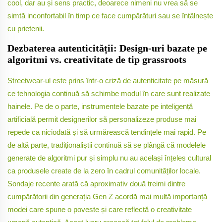
cool, dar au și sens practic, deoarece nimeni nu vrea să se
simtă inconfortabil în timp ce face cumpărături sau se întâlnește
cu prietenii.
Dezbaterea autenticității: Design-uri bazate pe
algoritmi vs. creativitate de tip grassroots
Streetwear-ul este prins într-o criză de autenticitate pe măsură
ce tehnologia continuă să schimbe modul în care sunt realizate
hainele. Pe de o parte, instrumentele bazate pe inteligență
artificială permit designerilor să personalizeze produse mai
repede ca niciodată și să urmărească tendințele mai rapid. Pe
de altă parte, tradiționaliștii continuă să se plângă că modelele
generate de algoritmi pur și simplu nu au același înțeles cultural
ca produsele create de la zero în cadrul comunităților locale.
Sondaje recente arată că aproximativ două treimi dintre
cumpărătorii din generația Gen Z acordă mai multă importanță
modei care spune o poveste și care reflectă o creativitate