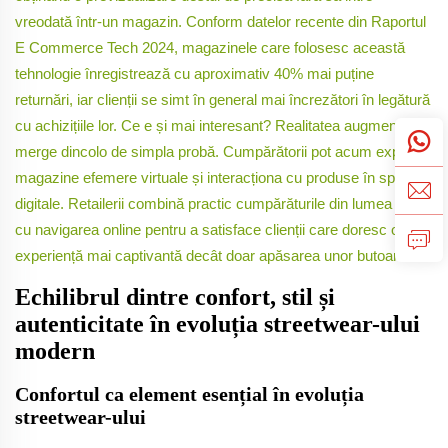
vreodată într-un magazin. Conform datelor recente din Raportul
E Commerce Tech 2024, magazinele care folosesc această
tehnologie înregistrează cu aproximativ 40% mai puține
returnări, iar clienții se simt în general mai încrezători în legătură
cu achizițiile lor. Ce e și mai interesant? Realitatea augmentată
merge dincolo de simpla probă. Cumpărătorii pot acum explora
magazine efemere virtuale și interacționa cu produse în spații
digitale. Retailerii combină practic cumpărăturile din lumea reală
cu navigarea online pentru a satisface clienții care doresc o
experiență mai captivantă decât doar apăsarea unor butoane.
Echilibrul dintre confort, stil și
autenticitate în evoluția streetwear-ului
modern
Confortul ca element esențial în evoluția
streetwear-ului