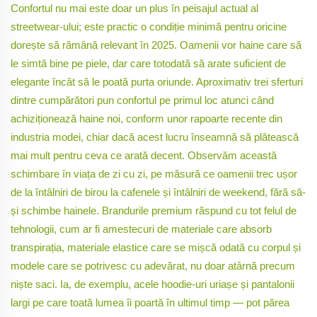
Confortul nu mai este doar un plus în peisajul actual al
streetwear-ului; este practic o condiție minimă pentru oricine
dorește să rămână relevant în 2025. Oamenii vor haine care să
le simtă bine pe piele, dar care totodată să arate suficient de
elegante încât să le poată purta oriunde. Aproximativ trei sferturi
dintre cumpărători pun confortul pe primul loc atunci când
achiziționează haine noi, conform unor rapoarte recente din
industria modei, chiar dacă acest lucru înseamnă să plătească
mai mult pentru ceva ce arată decent. Observăm această
schimbare în viața de zi cu zi, pe măsură ce oamenii trec ușor
de la întâlniri de birou la cafenele și întâlniri de weekend, fără să-
și schimbe hainele. Brandurile premium răspund cu tot felul de
tehnologii, cum ar fi amestecuri de materiale care absorb
transpirația, materiale elastice care se mișcă odată cu corpul și
modele care se potrivesc cu adevărat, nu doar atârnă precum
niște saci. Ia, de exemplu, acele hoodie-uri uriașe și pantalonii
largi pe care toată lumea îi poartă în ultimul timp — pot părea