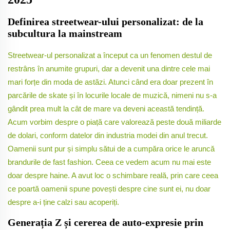
Definirea streetwear-ului personalizat: de la
subcultura la mainstream
Streetwear-ul personalizat a început ca un fenomen destul de
restrâns în anumite grupuri, dar a devenit una dintre cele mai
mari forțe din moda de astăzi. Atunci când era doar prezent în
parcările de skate și în locurile locale de muzică, nimeni nu s-a
gândit prea mult la cât de mare va deveni această tendință.
Acum vorbim despre o piață care valorează peste două miliarde
de dolari, conform datelor din industria modei din anul trecut.
Oamenii sunt pur și simplu sătui de a cumpăra orice le aruncă
brandurile de fast fashion. Ceea ce vedem acum nu mai este
doar despre haine. A avut loc o schimbare reală, prin care ceea
ce poartă oamenii spune povești despre cine sunt ei, nu doar
despre a-i ține calzi sau acoperiți.
Generația Z și cererea de auto-expresie prin