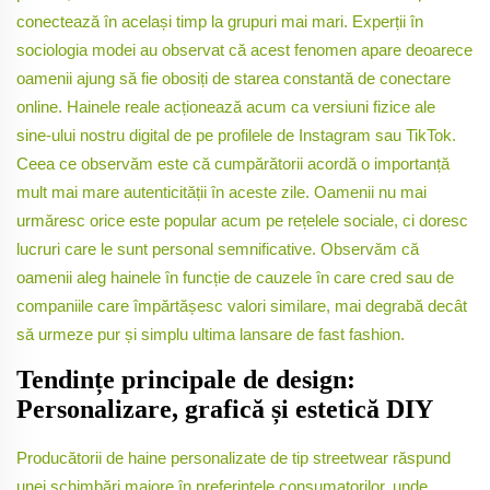
conectează în același timp la grupuri mai mari. Experții în
sociologia modei au observat că acest fenomen apare deoarece
oamenii ajung să fie obosiți de starea constantă de conectare
online. Hainele reale acționează acum ca versiuni fizice ale
sine-ului nostru digital de pe profilele de Instagram sau TikTok.
Ceea ce observăm este că cumpărătorii acordă o importanță
mult mai mare autenticității în aceste zile. Oamenii nu mai
urmăresc orice este popular acum pe rețelele sociale, ci doresc
lucruri care le sunt personal semnificative. Observăm că
oamenii aleg hainele în funcție de cauzele în care cred sau de
companiile care împărtășesc valori similare, mai degrabă decât
să urmeze pur și simplu ultima lansare de fast fashion.
Tendințe principale de design:
Personalizare, grafică și estetică DIY
Producătorii de haine personalizate de tip streetwear răspund
unei schimbări majore în preferințele consumatorilor, unde