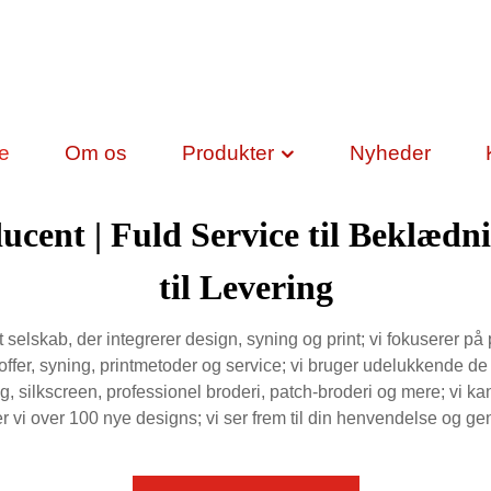
de
Om os
Produkter
Nyheder
cent | Fuld Service til Beklædn
til Levering
elskab, der integrerer design, syning og print; vi fokuserer på p
toffer, syning, printmetoder og service; vi bruger udelukkende d
uffing, silkscreen, professionel broderi, patch-broderi og mere;
iver vi over 100 nye designs; vi ser frem til din henvendelse og