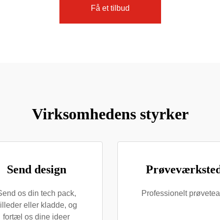
Få et tilbud
Virksomhedens styrker
Send design
Prøveværkste
Send os din tech pack,
Professionelt prøvete
illeder eller kladde, og
fortæl os dine ideer