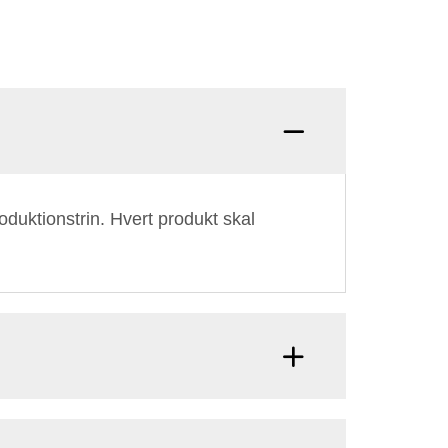
Q: hvor
oduktionstrin. Hvert produkt skal