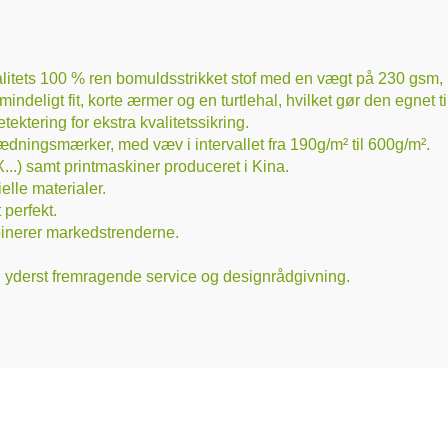
kvalitets 100 % ren bomuldsstrikket stof med en vægt på 230 gsm
igt fit, korte ærmer og en turtlehal, hvilket gør den egnet til f
ktering for ekstra kvalitetssikring.
dningsmærker, med væv i intervallet fra 190g/m² til 600g/m².
..) samt printmaskiner produceret i Kina.
lle materialer.
 perfekt.
binerer markedstrenderne.
ig yderst fremragende service og designrådgivning.