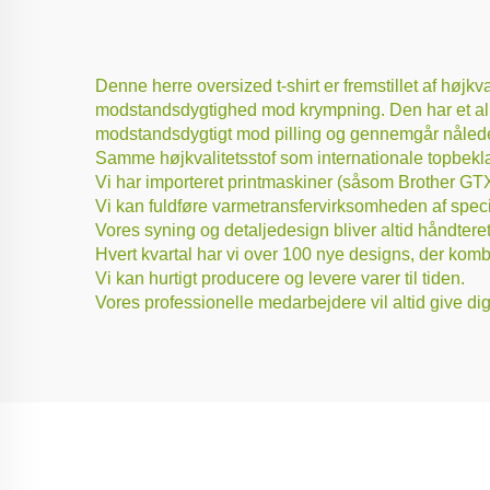
Denne herre oversized t-shirt er fremstillet af høj
modstandsdygtighed mod krympning. Den har et almindel
modstandsdygtigt mod pilling og gennemgår nåledete
Samme højkvalitetsstof som internationale topbeklæ
Vi har importeret printmaskiner (såsom Brother GTX.
Vi kan fuldføre varmetransfervirksomheden af specie
Vores syning og detaljedesign bliver altid håndteret
Hvert kvartal har vi over 100 nye designs, der kom
Vi kan hurtigt producere og levere varer til tiden.
Vores professionelle medarbejdere vil altid give d