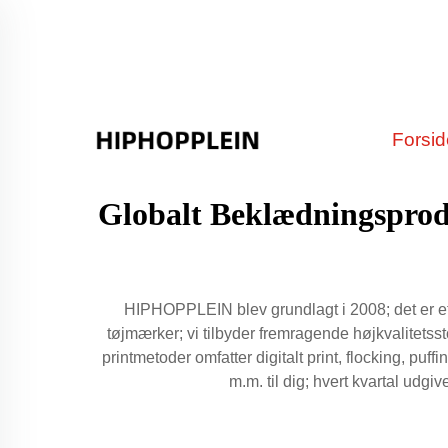
Forsi
Globalt Beklædningsprodu
HIPHOPPLEIN blev grundlagt i 2008; det er et s
tøjmærker; vi tilbyder fremragende højkvalitetss
printmetoder omfatter digitalt print, flocking, p
m.m. til dig; hvert kvartal udg