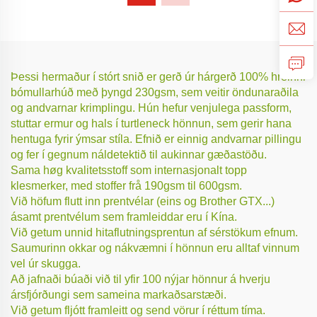
Þessi hermaður í stórt snið er gerð úr hárgerð 100% hreinni
bómullarhúð með þyngd 230gsm, sem veitir öndunaraðila
og andvarnar krimplingu. Hún hefur venjulega passform,
stuttar ermur og hals í turtleneck hönnun, sem gerir hana
hentuga fyrir ýmsar stíla. Efnið er einnig andvarnar pillingu
og fer í gegnum náldetektið til aukinnar gæðastöðu.
Sama høg kvalitetsstoff som internasjonalt topp
klesmerker, med stoffer frå 190gsm til 600gsm.
Við höfum flutt inn prentvélar (eins og Brother GTX...)
ásamt prentvélum sem framleiddar eru í Kína.
Við getum unnid hitaflutningsprentun af sérstökum efnum.
Saumurinn okkar og nákvæmni í hönnun eru alltaf vinnum
vel úr skugga.
Að jafnaði búaði við til yfir 100 nýjar hönnur á hverju
ársfjórðungi sem sameina markaðsarstæði.
Við getum fljótt framleitt og send vörur í réttum tíma.