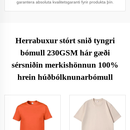
garantera absoluta kvalitetsgaranti fyrir produkta þín.
Herrabuxur stórt snið tyngri
bómull 230GSM hár gæði
sérsniðin merkishönnun 100%
hrein húðbólknunarbómull