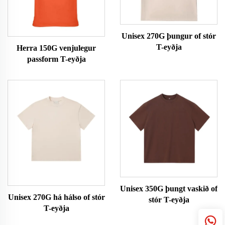
Unisex 270G þungur of stór
T-eyðja
Herra 150G venjulegur
passform T-eyðja
Unisex 350G þungt vaskið of
Unisex 270G há hálso of stór
stór T-eyðja
T-eyðja