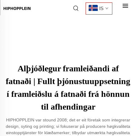
IS
Alþjóðlegur framleiðandi af
fatnaði | Fullt þjónustuuppsetning
í framleiðslu á fatnaði frá hönnun
til afhendingar
HIPHOPPLEIN var stound 2008; det er eit företak som integrerar
design, syting og printing; vi fokuserar på producere høgkvaliteta
einstopptjänster för klæðamerker; tilbydar utmærkta høgkvaliteta