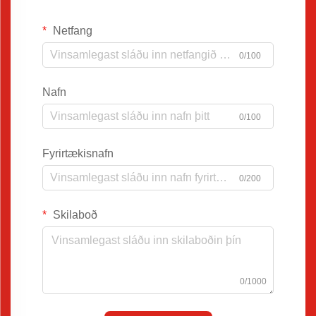
Netfang
0/100
Nafn
0/100
Fyrirtækisnafn
0/200
Skilaboð
0/1000