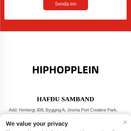
Senda inn
HAFÐU SAMBAND
Add: Herbergi 308, Bygging A, Jinsha Port Creative Park,
Dali-bær, Foshan, Guangdong
We value your privacy
Sími:
+86-17304049586