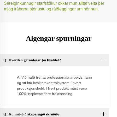
Séreiginkunnugir starfsfólkur okkar mun alltaf veita þér
mjög frábæra þjónustu og ráðleggingar um hönnun.
Algengar spurningar
Q: Hvordan garanterar þú kvalitet?
Sp
öð
A: Við hafð trenta prufessiønala arbejdsmann
og strikta kvalitetskontrolsystem í hvert
produksjonsledd. Hvert produkt måst væra
100% inspicerat före fraktsending.
Q: Kunniðiðið skapa eigið skrúðið?