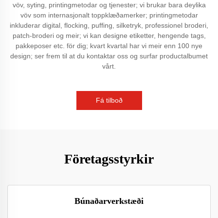
vöv, syting, printingmetodar og tjenester; vi brukar bara deylika
vöv som internasjonalt toppklæðamerker; printingmetodar
inkluderar digital, flocking, puffing, silketryk, professionel broderi,
patch-broderi og meir; vi kan designe etiketter, hengende tags,
pakkeposer etc. för dig; kvart kvartal har vi meir enn 100 nye
design; ser frem til at du kontaktar oss og surfar productalbumet
vårt.
Fá tilboð
Företagsstyrkir
Búnaðarverkstæði