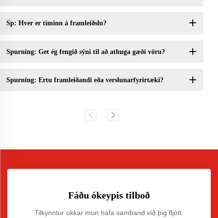
Sp: Hver er tíminn á framleiðslu?
Spurning: Get ég fengið sýni til að athuga gæði vöru?
Spurning: Ertu framleiðandi eða verslunarfyrirtæki?
Fáðu ókeypis tilboð
Tilkynntur okkar mun hafa samband við þig fljótt.