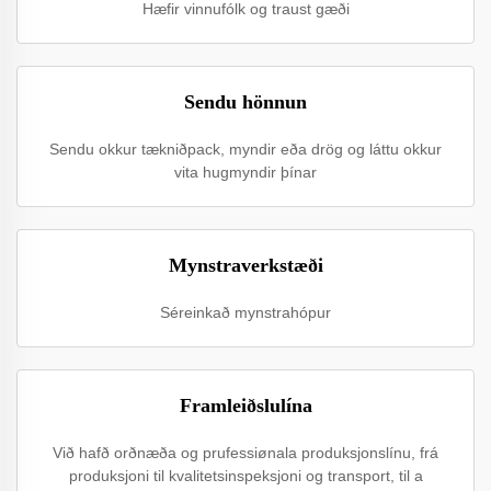
Hæfir vinnufólk og traust gæði
Sendu hönnun
Sendu okkur tækniðpack, myndir eða drög og láttu okkur
vita hugmyndir þínar
Mynstraverkstæði
Séreinkað mynstrahópur
Framleiðslulína
Við hafð orðnæða og prufessiønala produksjonslínu, frá
produksjoni til kvalitetsinspeksjoni og transport, til a