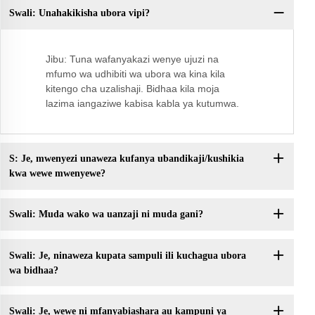
Swali: Unahakikisha ubora vipi?
Sw
wa
Jibu: Tuna wafanyakazi wenye ujuzi na
mfumo wa udhibiti wa ubora wa kina kila
kitengo cha uzalishaji. Bidhaa kila moja
lazima iangaziwe kabisa kabla ya kutumwa.
S: Je, mwenyezi unaweza kufanya ubandikaji/kushikia
kwa wewe mwenyewe?
Swali: Muda wako wa uanzaji ni muda gani?
Swali: Je, ninaweza kupata sampuli ili kuchagua ubora
wa bidhaa?
Swali: Je, wewe ni mfanyabiashara au kampuni ya