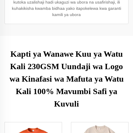
kutoka uzalishaji hadi ukaguzi wa ubora na usafirishaji, ili
kuhakikisha kwamba bidhaa yako itapokelewa kwa garanti
kamili ya ubora
Kapti ya Wanawe Kuu ya Watu
Kali 230GSM Uundaji wa Logo
wa Kinafasi wa Mafuta ya Watu
Kali 100% Mavumbi Safi ya
Kuvuli