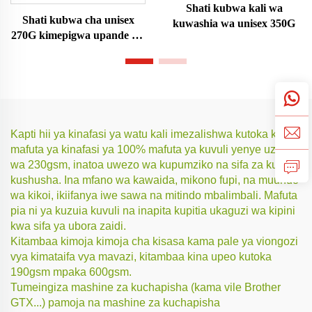
Shati kubwa kali wa
Shati kubwa cha unisex
kuwashia wa unisex 350G
270G kimepigwa upande wa
juu
Kapti hii ya kinafasi ya watu kali imezalishwa kutoka kwa
mafuta ya kinafasi ya 100% mafuta ya kuvuli yenye uzito
wa 230gsm, inatoa uwezo wa kupumziko na sifa za kuzuia
kushusha. Ina mfano wa kawaida, mikono fupi, na muundo
wa kikoi, ikiifanya iwe sawa na mitindo mbalimbali. Mafuta
pia ni ya kuzuia kuvuli na inapita kupitia ukaguzi wa kipini
kwa sifa ya ubora zaidi.
Kitambaa kimoja kimoja cha kisasa kama pale ya viongozi
vya kimataifa vya mavazi, kitambaa kina upeo kutoka
190gsm mpaka 600gsm.
Tumeingiza mashine za kuchapisha (kama vile Brother
GTX...) pamoja na mashine za kuchapisha