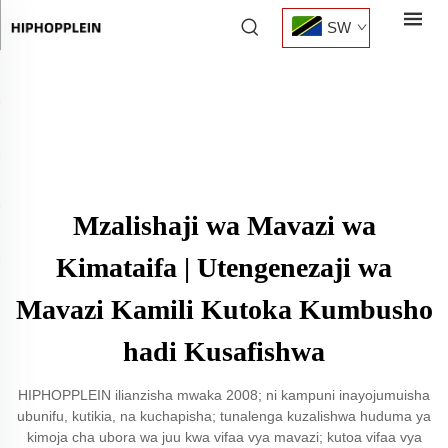
SW
Mzalishaji wa Mavazi wa
Kimataifa | Utengenezaji wa
Mavazi Kamili Kutoka Kumbusho
hadi Kusafishwa
HIPHOPPLEIN ilianzisha mwaka 2008; ni kampuni inayojumuisha
ubunifu, kutikia, na kuchapisha; tunalenga kuzalishwa huduma ya
kimoja cha ubora wa juu kwa vifaa vya mavazi; kutoa vifaa vya