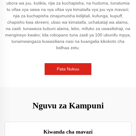
ubora wa juu, kutikia, njia za kuchapisha, na huduma; tunatumia
tu vifaa vya sawa na vya vifaa vya kimataifa vya juu vya mavazi;
njia za kuchapisha zinajumuisha kidijitali, kufunga, kupuff,
chapisho kwa skreeni, ubao wa kimataifa, uchakataji wa alama,
na zaidi; tunaweza kubuni alama, lebo, mifuko za uwasilishaji, na
mengineyo kwako; kila robopano tuna zaidi ya 100 ubunifu mpya;
tunamwangaza kuwasiliana nasi na kuangalia kikokoto cha
bidhaa zetu.
Pata Nukuu
Nguvu za Kampuni
Kiwanda cha mavazi