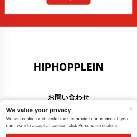
お問い合わせ
Add: 広東省佛山市大里町金沙港創意園A棟308号室
We value your privacy
電話番号：
+86-17304049586
We use cookies and similar tools to provide our services. If you
don't want to accept all cookies, click Personalize cookies.
メールアドレス：
[email protected]