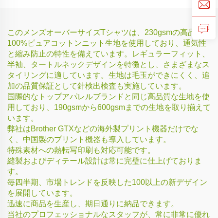
このメンズオーバーサイズTシャツは、230gsmの高品質
100%ピュアコットンニット生地を使用しており、通気性
と縮み防止の特性を備えています。レギュラーフィット、
半袖、タートルネックデザインを特徴とし、さまざまなス
タイリングに適しています。生地は毛玉ができにくく、追
加の品質保証として針検出検査も実施しています。
国際的なトップアパレルブランドと同じ高品質な生地を使
用しており、190gsmから600gsmまでの生地を取り揃えて
います。
弊社はBrother GTXなどの海外製プリント機器だけでな
く、中国製のプリント機器も導入しています。
特殊素材への熱転写印刷も対応可能です。
縫製およびディテール設計は常に完璧に仕上げておりま
す。
毎四半期、市場トレンドを反映した100以上の新デザイン
を展開しています。
迅速に商品を生産し、期日通りに納品できます。
当社のプロフェッショナルなスタッフが、常に非常に優れ