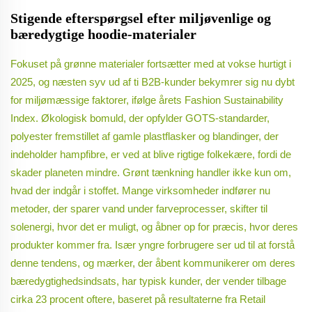
Stigende efterspørgsel efter miljøvenlige og
bæredygtige hoodie-materialer
Fokuset på grønne materialer fortsætter med at vokse hurtigt i
2025, og næsten syv ud af ti B2B-kunder bekymrer sig nu dybt
for miljømæssige faktorer, ifølge årets Fashion Sustainability
Index. Økologisk bomuld, der opfylder GOTS-standarder,
polyester fremstillet af gamle plastflasker og blandinger, der
indeholder hampfibre, er ved at blive rigtige folkekære, fordi de
skader planeten mindre. Grønt tænkning handler ikke kun om,
hvad der indgår i stoffet. Mange virksomheder indfører nu
metoder, der sparer vand under farveprocesser, skifter til
solenergi, hvor det er muligt, og åbner op for præcis, hvor deres
produkter kommer fra. Især yngre forbrugere ser ud til at forstå
denne tendens, og mærker, der åbent kommunikerer om deres
bæredygtighedsindsats, har typisk kunder, der vender tilbage
cirka 23 procent oftere, baseret på resultaterne fra Retail