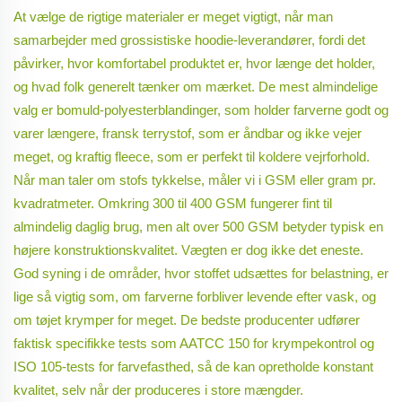
At vælge de rigtige materialer er meget vigtigt, når man
samarbejder med grossistiske hoodie-leverandører, fordi det
påvirker, hvor komfortabel produktet er, hvor længe det holder,
og hvad folk generelt tænker om mærket. De mest almindelige
valg er bomuld-polyesterblandinger, som holder farverne godt og
varer længere, fransk terrystof, som er åndbar og ikke vejer
meget, og kraftig fleece, som er perfekt til koldere vejrforhold.
Når man taler om stofs tykkelse, måler vi i GSM eller gram pr.
kvadratmeter. Omkring 300 til 400 GSM fungerer fint til
almindelig daglig brug, men alt over 500 GSM betyder typisk en
højere konstruktionskvalitet. Vægten er dog ikke det eneste.
God syning i de områder, hvor stoffet udsættes for belastning, er
lige så vigtig som, om farverne forbliver levende efter vask, og
om tøjet krymper for meget. De bedste producenter udfører
faktisk specifikke tests som AATCC 150 for krympekontrol og
ISO 105-tests for farvefasthed, så de kan opretholde konstant
kvalitet, selv når der produceres i store mængder.