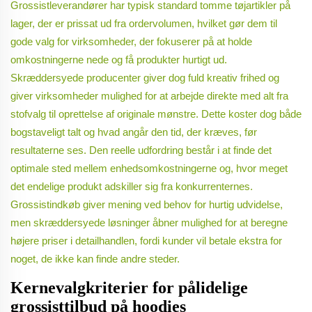
Grossistleverandører har typisk standard tomme tøjartikler på
lager, der er prissat ud fra ordervolumen, hvilket gør dem til
gode valg for virksomheder, der fokuserer på at holde
omkostningerne nede og få produkter hurtigt ud.
Skræddersyede producenter giver dog fuld kreativ frihed og
giver virksomheder mulighed for at arbejde direkte med alt fra
stofvalg til oprettelse af originale mønstre. Dette koster dog både
bogstaveligt talt og hvad angår den tid, der kræves, før
resultaterne ses. Den reelle udfordring består i at finde det
optimale sted mellem enhedsomkostningerne og, hvor meget
det endelige produkt adskiller sig fra konkurrenternes.
Grossistindkøb giver mening ved behov for hurtig udvidelse,
men skræddersyede løsninger åbner mulighed for at beregne
højere priser i detailhandlen, fordi kunder vil betale ekstra for
noget, de ikke kan finde andre steder.
Kernevalgkriterier for pålidelige
grossisttilbud på hoodies