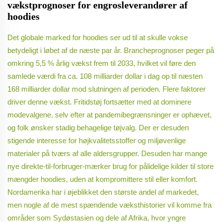
vækstprognoser for engrosleverandører af
hoodies
Det globale marked for hoodies ser ud til at skulle vokse
betydeligt i løbet af de næste par år. Brancheprognoser peger på
omkring 5,5 % årlig vækst frem til 2033, hvilket vil føre den
samlede værdi fra ca. 108 milliarder dollar i dag op til næsten
168 milliarder dollar mod slutningen af perioden. Flere faktorer
driver denne vækst. Fritidstøj fortsætter med at dominere
modevalgene, selv efter at pandemibegrænsninger er ophævet,
og folk ønsker stadig behagelige tøjvalg. Der er desuden
stigende interesse for højkvalitetsstoffer og miljøvenlige
materialer på tværs af alle aldersgrupper. Desuden har mange
nye direkte-til-forbruger-mærker brug for pålidelige kilder til store
mængder hoodies, uden at kompromittere stil eller komfort.
Nordamerika har i øjeblikket den største andel af markedet,
men nogle af de mest spændende væksthistorier vil komme fra
områder som Sydøstasien og dele af Afrika, hvor yngre