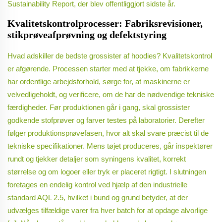
Sustainability Report, der blev offentliggjort sidste år.
Kvalitetskontrolprocesser: Fabriksrevisioner,
stikprøveafprøvning og defektstyring
Hvad adskiller de bedste grossister af hoodies? Kvalitetskontrol
er afgørende. Processen starter med at tjekke, om fabrikkerne
har ordentlige arbejdsforhold, sørge for, at maskinerne er
velvedligeholdt, og verificere, om de har de nødvendige tekniske
færdigheder. Før produktionen går i gang, skal grossister
godkende stofprøver og farver testes på laboratorier. Derefter
følger produktionsprøvefasen, hvor alt skal svare præcist til de
tekniske specifikationer. Mens tøjet produceres, går inspektører
rundt og tjekker detaljer som syningens kvalitet, korrekt
størrelse og om logoer eller tryk er placeret rigtigt. I slutningen
foretages en endelig kontrol ved hjælp af den industrielle
standard AQL 2.5, hvilket i bund og grund betyder, at der
udvælges tilfældige varer fra hver batch for at opdage alvorlige