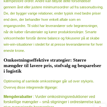
kæmpestore ordrer. Andre kan tilbyde delte forsendelser
gennem året eller justere minimumsordrer ud fra sæsonudsving.
De, der bygger varige relationer, ender typisk med bedre priser
end dem, der behandler hver enkelt aftale som en
engangsordre. Til sidst har leverandører selv begrænsninger,
når de køber råmaterialer og kører produktionslinjer. Smarte
virksomheder forstår denne balance og fokuserer på at skabe
win-win-situationer i stedet for at presse leverandørerne for hver
eneste krone.
Omkostningseffektive strategier: Større
mængder til lavere pris, stofvalg og besparelser
i logistik
Optimering af samlede omkostninger går ud over stykpris.
Overvej disse integrerede tilgange:
Mengderabatter
: Vurder omkostningsreduktioner ved
forskellige mængder – små stigninger i ordrestørrelse kan