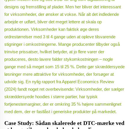
designs og fremstilling af plader. Men her bliver det interessant
for virksomheder, der ønsker at vokse. Når alt det indledende
arbejde er udført, bliver det meget lettere at skala op
produktionen. Virksomheder kan faktisk øge deres
ordrestørrelser med 3 til 4 gange uden at opleve tilsvarende
stigninger i omkostningerne. Mange producenter tilbyder også
trinvise prissatser, hvilket betyder, at jo flere varer der
produceres, desto lavere falder stykomkostningen – nogle
gange med så meget som 15 til 25 %. Dette gør skræddersyede
løsninger mere attraktive for virksomheder, der forsøger at
udvide sig. En nylig rapport fra Apparel Economics Review
(2024) fandt noget ret overbevisende: Virksomheder, der sælger
skræddersyede hoodies i større partier, har typisk
fortjenestemarginer, der er omkring 35 % højere sammenlignet
med dem, der er fastlåst i generiske produkter på markedet.
Case Study: Sådan skalerede et DTC-mærke ved