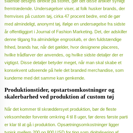
slående designs direkte på stoffet, gør det disse artikler synligt
fremtrædende. Undersøgelser viser, at folk husker brands, der
fremvises på custom tøj, cirka 47 procent bedre, end de gør
med almindeligt, anonymt tøj, ifølge en undersøgelse fra sidste
år offentliggjort i Journal of Fashion Marketing. Det, der adskiller
denne tilgang fra almindelige engroskøb, er den fuldstændige
frihed, brands har, når det gælder, hvor designene placeres,
hvilke trådfarver der anvendes, og hvilke sidste detaljer der er
vigtigst. Disse detaljer betyder meget, når man skal skabe et
konsekvent udseende på hele det branded merchandise, som
kunderne med det samme kan genkende.
Produktionstider, opstartsomkostninger og
skalerbarhed ved produktion af custom tøj
Når det kommer til skræddersyet produktion, bør de fleste
virksomheder forvente omkring 4 til 8 uger, før deres første parti
er klar til at gå i produktion. Opsætningsomkostninger ligger
typisk mellem 200 og 800 USD for ting som digitalisering af