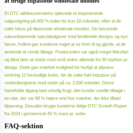
at bruge tilpassede wholesale hoodies
Et DTC-athleisuremærke oplevede et imponerende
salgsstigning på 600 % inden for kun 18 måneder, efter at de
satte fokus på tilpassede wholesale hoodies. De lancerede
sæsonbaserede specialudgaver med broderede designs og nye
farver, hvilket gav kunderne noget at se frem til og gjorde, at de
ønskede at vende tilbage. Producenten var også meget fleksibel
og tillod dem at starte med små ordrer allerede fra 50 stykker pr.
design. Dette gav mærket mulighed for hurtigt at afprøve
omkring 12 forskellige looks, før de satte fuld indsatser på
vinderdesignene med serier på ca. 2.000 enheder. Deres
hastefulde tilgang bød virkelig frugt, idet kunder vendte tilbage i
en rate, der var 68 % højere end hos mærker, der ikke tilbød
tilpasning. Desuden brugte kunderne ifølge DTC Growth Report
fra 2024 i gennemsnit 45 % mere pr. ordre.
FAQ-sektion