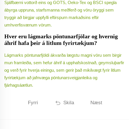
Sjálfbærni vottorð eins og GOTS, Oeko-Tex og BSCI spegla
ábyrga uppruna, starfsmanna meðferð og vöru öryggi sem
tryggir að birgjar uppfylli eftirspurn markaðsins eftir
umhverfisvænum vörum.
Hver eru lágmarks pöntunarfjölar og hvernig
áhrif hafa þeir á litlum fyrirtækjum?
Lágmarks pöntunarfjöldi ákvarða lægstu magni vöru sem birgir
mun framleiða, sem hefur áhrif á upphafskostnað, geymsluþarfir
og verð fyrir hverja einingu, sem gerir það mikilvægt fyrir litlum
fyrirtækjum að jafnvæga pöntunarsveigjanleika og
fjárhagsáætlun.
Fyrri
Skila
Næst