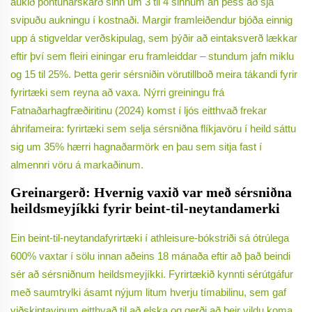
aukið pöntunarskarð sinn um 3 til 4 sinnum án þess að sjá
svipuðu aukningu í kostnaði. Margir framleiðendur bjóða einnig
upp á stigveldar verðskipulag, sem þýðir að eintaksverð lækkar
eftir því sem fleiri einingar eru framleiddar – stundum jafn miklu
og 15 til 25%. Þetta gerir sérsniðin vörutillboð meira tákandi fyrir
fyrirtæki sem reyna að vaxa. Nýrri greiningu frá
Fatnaðarhagfræðiritinu (2024) komst í ljós eitthvað frekar
áhrifameira: fyrirtæki sem selja sérsniðna flíkjavöru í heild sáttu
sig um 35% hærri hagnaðarmörk en þau sem sitja fast í
almennri vöru á markaðinum.
Greinargerð: Hvernig vaxið var með sérsniðna
heildsmeyjíkki fyrir beint-til-neytandamerki
Ein beint-til-neytandafyrirtæki í athleisure-bókstriði sá ótrúlega
600% vaxtar í sölu innan aðeins 18 mánaða eftir að það beindi
sér að sérsniðnum heildsmeyjíkki. Fyrirtækið kynnti sérútgáfur
með saumtrylki ásamt nýjum litum hverju tímabilinu, sem gaf
viðskiptavinum eitthvað til að elska og gerði að þeir vildu koma