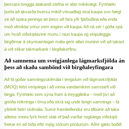
þessara tveggja átakandi stefna er afar mikilvægt. Fyrirtæki
þurfa að ákvarða hversu mikið vöruaðlag skal kaupa svo hægt
sé að spara peninga án þess að fara yfir fjárbúðina eða enda
með ofmiklar vörur sem enginn vill kaupa. Að ná sér í góða spá
um hvað viðskiptavinir munu í raun kaupa og skipuleggja
birgðirnar á skynsamlegan máta gerir allan muninn við að takast
á við slíkar takmarkanir í birgðakerfinu.
Að samnema um sveigjanlega lágmarksfjölda án
þess að skaða sambönd við birgðaleyfingara
Að fá góðar samningsskilmála í tengslum við lágmarksfjölda
(MOQ) felst venjulega í að vinna vandamikinn samstarfi við
birgja. Fyrirtæki sem sýna fram á treyggileika – með því að
greiða reikninga í tíma eða skrá sig undir lengri samninga – fá
yfirleitt betri skilmála. Sumir framleiðendur eru tilbúinir að taka
aðeins meira fyrir hvert stak ef það varðar reglulega viðskipti
frekar en að bíða eftir mjög stórum pöntunum. Aðrir gætu boðið