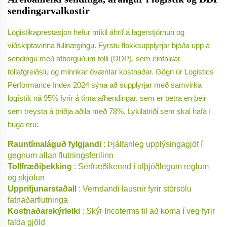
sendingarvalkostir
Logistikaprestasjon hefur mikil áhrif á lagerstjórnun og
viðskiptavinna fullnægingu. Fyrstu flokksupplyrjar bjóða upp á
sendingu með afborguðum tolli (DDP), sem einfaldar
tollafgreiðslu og minnkar óvæntar kostnaðar. Gögn úr Logistics
Performance Index 2024 sýna að supplyrjar með samvirka
logístík ná 95% fyrir á tíma afhendingar, sem er betra en þeir
sem treysta á þriðja aðila með 78%. Lykilatriði sem skal hafa í
huga eru:
Rauntímaláguð fylgjandi
: Þjálfanleg upplýsingagjöf í
gegnum allan flutningsferilinn
Tollfræðiþekking
: Sérfræðikennd í alþjóðlegum reglum
og skjölun
Upprifjunarstaðall
: Verndandi lausnir fyrir stórsölu
fatnaðarflutninga
Kostnaðarskýrleiki
: Skýr Incoterms til að koma í veg fyrir
falda gjöld