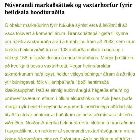
Núverandi markaðsáttæk og vaxtarhorfur fyrir
heildsala hoodiuraðila
Globalur markaðurinn fyrir húðuka sýnist vera á leiðinni til að
vaxa töluvert á komandi árum. Branscháttspáir gefa til kynna
um 5,5% ávaxtarhraða á ári á tímabilinu fram að 2033, sem mun
hækka heildarvirðið frá um 108 milljarða dollara í dag upp í
nálægt 168 milljarða dollara á enda tímabilsins. Margir þættir eru
að kveikja á þessu vaxtarhætti. Þegar heimsfaraldur
takmörkunum hafa leyst, heldur vitleysibúningur áfram á að ríkja
yfir búningaval, fólk vill ennþá hafa í boði hentimaða
klæðnaupphaf. Það er einnig aukin áhugi á hágæða efnum og
umhverfisvænum efnum í öllum aldursflokkum. Auk þess þurfa
margir nýir beint-til-neytanda vörumerki áreiðanlega aðildarhafa
til að fá stórar pöntunir af húðukum án þess að missa á stíl eða
viðmiðun. Norður-Ameríka heldur stærstu hlutann á markaðnum
í augnablikinu, en nokkrar af spennandi vaxtarfrásögunum munu
koma frá svæðum eins og Suðaustur- Asíu og hlutum af Afríku,