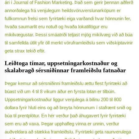
ári í Journal of Fashion Marketing. Það sem gerir þennan aðferð
annorðalega frá venjulegum heildsvöruverslunarköpum er
fullkomnun frelsi sem fyrirtæki eiga varðandi hvar hönnunin fer,
hvaða saumarlit eru notuð og hvaða lokatillögur eru
mikilvægustar. Þessi smáatriði teljast mjög mikilvæg við að búa
til samfellda útlit yfir öll merkt vöruframleiðslu sem viðskiptavinir
geta strax tekið eftir.
Leiðtoga tímar, uppsetningarkostnaður og
skalabragð sérsniðinnar framleiðslu fatnaðar
Þegar kemur að sérsniðinni framleiðslu ættu flest fyrirtæki að
búast við um 4 til 8 vikum áður en fyrsta lotan er tilbúin.
Uppsetningarkostnaður liggur venjulega á bilinu 200 til 800
dollara fyrir hluti eins og að breyta hönnunum í stafrænt snið og
búa til prentplötur. En hér verður það áhugavert fyrir fyrirtæki
sem eru að vaxa. Þegar upphafleg vinna er unnin, verður
auðveldara að stækka framleiðslu. Fyrirtæki geta raunverulega