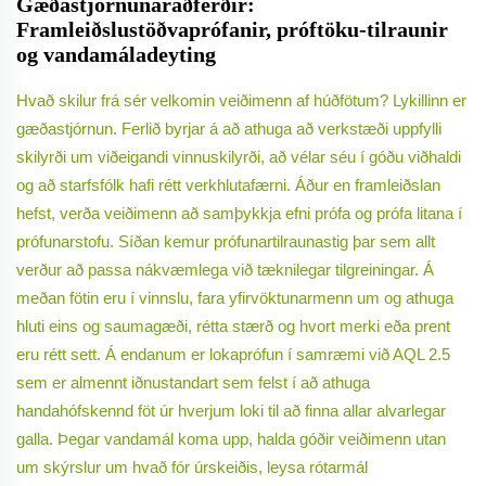
Gæðastjórnunaraðferðir:
Framleiðslustöðvaprófanir, próftöku-tilraunir
og vandamáladeyting
Hvað skilur frá sér velkomin veiðimenn af húðfötum? Lykillinn er
gæðastjórnun. Ferlið byrjar á að athuga að verkstæði uppfylli
skilyrði um viðeigandi vinnuskilyrði, að vélar séu í góðu viðhaldi
og að starfsfólk hafi rétt verkhlutafærni. Áður en framleiðslan
hefst, verða veiðimenn að samþykkja efni prófa og prófa litana í
prófunarstofu. Síðan kemur prófunartilraunastig þar sem allt
verður að passa nákvæmlega við tæknilegar tilgreiningar. Á
meðan fötin eru í vinnslu, fara yfirvöktunarmenn um og athuga
hluti eins og saumagæði, rétta stærð og hvort merki eða prent
eru rétt sett. Á endanum er lokaprófun í samræmi við AQL 2.5
sem er almennt iðnustandart sem felst í að athuga
handahófskennd föt úr hverjum loki til að finna allar alvarlegar
galla. Þegar vandamál koma upp, halda góðir veiðimenn utan
um skýrslur um hvað fór úrskeiðis, leysa rótarmál