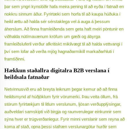
þar sem yngri kynslóðir hafa meira pening til að eyða í fatnað en
nokkru sinnum áður. Fyrirtæki sem horfa til að kaupa húðuka í
heild ættu að halda sér sérstaklega vel á auga á þessum
áherslum. Að finna framleiðenda sem geta haft meiri pöntunir en
viðhalda nútímavænum kröfum um gæði og ábyrga
framleiðsluferli verður afkritiskt mikilvægt til að halda vettvangi í
því sem lofar að verða mjög hagnaðarmikill markaðarhluti í
framtíðinni.
Hækkun staðallra digitalra B2B verslana í
heildsala fatnaðar
Netvinnusvið eru að breyta leiknum þegar kemur að að finna
heildsmynd af húðjöklum fyrir vörumerki. Þau veita öllum, frá
stórum fyrirtækjum til litlum verslunum, ljósan verðupplýsingar,
auðveldari samskipti við birgja og raunverulegar einkunnir sem
sýna hver er trúgverðanlegur. Fyrir minni verslanir sem reyna að
koma af stað, opna þessi stafræn verslunargötur hurðir sem