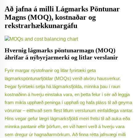
Að jafna á milli Lágmarks Pöntunar
Magns (MOQ), kostnaðar og
rekstrarhækkunargáfu
Hvernig lágmarks pöntunarmagn (MOQ)
áhrifar á nýbyrjarmerki og litlar verslanir
Fyrir margar nýstofnanir og litlar fyrirtæki geta
lágmarkspöntunarfjöldar (MOQs) verið alvöru hausverkur.
Þegar fyrirtæki setja há lágmarksfjölda, minnka þau í raun
kostnaðinn á hverju einstaka vara, en þetta felur í sér að leggja
fram mikla upphæð peninga í upphafi og hafa pláss til að geyma
vörurnar – eitthvað sem flest litlum verslunum einfaldlega vantar.
Hins vegar gefur lægri lágmarksfjöldi meiri frelsi til að auka eða
minnka pantanir eftir þörfum, en við hærri verð á hverju vara
sem dregur úr hagnaðarmörkum. Að finna rétta jafnvægi milli