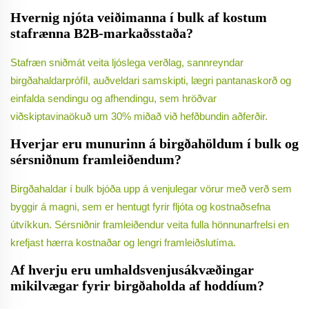
Hvernig njóta veiðimanna í bulk af kostum
stafrænna B2B-markaðsstaða?
Stafræn sniðmát veita ljóslega verðlag, sannreyndar
birgðahaldarprófíl, auðveldari samskipti, lægri pantanaskorð og
einfalda sendingu og afhendingu, sem hröðvar
viðskiptavinaökuð um 30% miðað við hefðbundin aðferðir.
Hverjar eru munurinn á birgðahöldum í bulk og
sérsniðnum framleiðendum?
Birgðahaldar í bulk bjóða upp á venjulegar vörur með verð sem
byggir á magni, sem er hentugt fyrir fljóta og kostnaðsefna
útvíkkun. Sérsniðnir framleiðendur veita fulla hönnunarfrelsi en
krefjast hærra kostnaðar og lengri framleiðslutíma.
Af hverju eru umhaldsvenjusákvæðingar
mikilvægar fyrir birgðaholda af hoddíum?