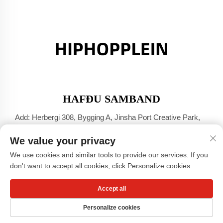
HAFÐU SAMBAND
Add: Herbergi 308, Bygging A, Jinsha Port Creative Park,
Dali-bær, Foshan, Guangdong
We value your privacy
Sími:
+86-17304049586
We use cookies and similar tools to provide our services. If you
Netfang:
[email protected]
don't want to accept all cookies, click Personalize cookies.
Accept all
Höfundarréttur © Guangzhou Xiaohongshu fötun hf. -
Stefna um
persónuupplýsingar
Personalize cookies