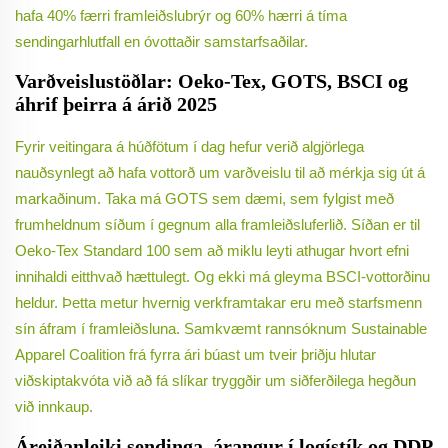
hafa 40% færri framleiðslubrýr og 60% hærri á tíma
sendingarhlutfall en óvottaðir samstarfsaðilar.
Varðveislustöðlar: Oeko-Tex, GOTS, BSCI og
áhrif þeirra á árið 2025
Fyrir veitingara á húðfötum í dag hefur verið algjörlega
nauðsynlegt að hafa vottorð um varðveislu til að mérkja sig út á
markaðinum. Taka má GOTS sem dæmi, sem fylgist með
frumheldnum síðum í gegnum alla framleiðsluferlið. Síðan er til
Oeko-Tex Standard 100 sem að miklu leyti athugar hvort efni
innihaldi eitthvað hættulegt. Og ekki má gleyma BSCI-vottorðinu
heldur. Þetta metur hvernig verkframtakar eru með starfsmenn
sín áfram í framleiðsluna. Samkvæmt rannsóknum Sustainable
Apparel Coalition frá fyrra ári búast um tveir þriðju hlutar
viðskiptakvóta við að fá slíkar tryggðir um siðferðilega hegðun
við innkaup.
Áreiðanleiki sendinga, árangur í logístík og DDP