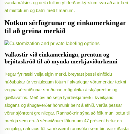
vandamálsins og deila fullum yfirferðarskýrslum svo að allir læri
af mistökum og batni með tímanum.
Notkun sérfögrunar og einkamerkingar
til að greina merkið
Valkostir við einkamerkingu, prentun og
brjótaskrúð til að mynda merkjaviðurkenni
Þegar fyrirtæki velja eigin merki, breytast þessi einföldu
húðubakar úr venjulegum fötum í alvarlegar vörumerktar tækni
vegna sérsníðinnar smíðunar, möguleika á skjáprentun og
gæðavafins. Með því að setja fyrirtækjamerki, kveikjandi
slogans og áhugaverðar hönnunir beint á efnið, verða þessar
vörur sjónrænt greinilegar. Rannsóknir sýna að fólk muni betur til
merkja sem eru á sérsniðnum fötum um 47 prósent betur en
venjuleg, nafnlaus föt samkvæmt rannsókn sem birt var síðasta