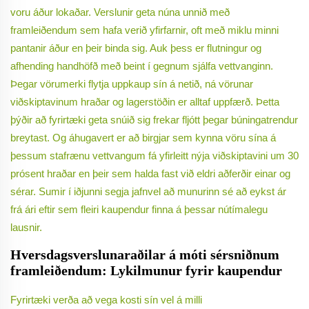
voru áður lokaðar. Verslunir geta núna unnið með
framleiðendum sem hafa verið yfirfarnir, oft með miklu minni
pantanir áður en þeir binda sig. Auk þess er flutningur og
afhending handhöfð með beint í gegnum sjálfa vettvanginn.
Þegar vörumerki flytja uppkaup sín á netið, ná vörunar
viðskiptavinum hraðar og lagerstöðin er alltaf uppfærð. Þetta
þýðir að fyrirtæki geta snúið sig frekar fljótt þegar búningatrendur
breytast. Og áhugavert er að birgjar sem kynna vöru sína á
þessum stafrænu vettvangum fá yfirleitt nýja viðskiptavini um 30
prósent hraðar en þeir sem halda fast við eldri aðferðir einar og
sérar. Sumir í iðjunni segja jafnvel að munurinn sé að eykst ár
frá ári eftir sem fleiri kaupendur finna á þessar nútímalegu
lausnir.
Hversdagsverslunaraðilar á móti sérsniðnum
framleiðendum: Lykilmunur fyrir kaupendur
Fyrirtæki verða að vega kosti sín vel á milli