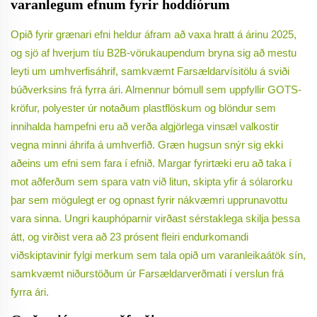
varanlegum efnum fyrir hoddíórum
Opið fyrir grænari efni heldur áfram að vaxa hratt á árinu 2025,
og sjö af hverjum tíu B2B-vörukaupendum bryna sig að mestu
leyti um umhverfisáhrif, samkvæmt Farsældarvísitölu á sviði
búðverksins frá fyrra ári. Almennur bómull sem uppfyllir GOTS-
kröfur, polyester úr notaðum plastflöskum og blöndur sem
innihalda hampefni eru að verða algjörlega vinsæl valkostir
vegna minni áhrifa á umhverfið. Græn hugsun snýr sig ekki
aðeins um efni sem fara í efnið. Margar fyrirtæki eru að taka í
mot aðferðum sem spara vatn við litun, skipta yfir á sólarorku
þar sem mögulegt er og opnast fyrir nákvæmri upprunavottu
vara sinna. Ungri kauphóparnir virðast sérstaklega skilja þessa
átt, og virðist vera að 23 prósent fleiri endurkomandi
viðskiptavinir fylgi merkum sem tala opið um varanleikaátök sín,
samkvæmt niðurstöðum úr Farsældarverðmati í verslun frá
fyrra ári.