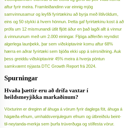
aftur fyrir meira. Framleiðandinn var einnig mjög
samvinnusamur og leyfði fyrirtækinu að byrja með lítilvöldum,
eins og 50 stykki á hvern hönnun. Þetta gaf fyrirtækinu kost á að
prófa um 12 mismunandi útlit fljótt áður en það lagði allt á vinnur
á vinnurunum með um 2.000 einingar. Fljóga aðferðin reyndist
algerlega launþekk, þar sem viðskiptavinir komu aftur 68%
hærra en aðrar fyrirtæki sem bjóða ekki upp á sérsniðning. Auk
þess greiddu viðskiptavinir 45% meira á hverja pöntun
samkvæmt nýjasta DTC Growth Report frá 2024.
Spurningar
Hvaða þættir eru að drífa vaxtar í
heildsmeyjíkka markaðinum?
Vöxturinn er dreginn af áhuga á vörum fyrir daglega föt, áhuga á
hágæða efnum, umhaldsvenjulegum efnum og útbreiðslu beint-
til-neytanda-merkja sem þurfa trúverðuga og stílfesta vörur.