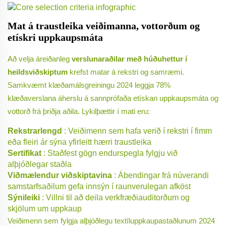
Mat á traustleika veiðimanna, vottorðum og
etískri uppkaupsmáta
Að velja áreiðanleg
verslunaraðilar með húðuhettur í
heildsviðskiptum
krefst matar á rekstri og samræmi.
Samkvæmt klæðamálsgreiningu 2024 leggja 78%
klæðaverslana áherslu á sannprófaða etískan uppkaupsmáta og
vottorð frá þriðja aðila. Lykilþættir í mati eru:
Rekstrarlengd
: Veiðimenn sem hafa verið í rekstri í fimm
eða fleiri ár sýna yfirleitt hærri traustleika
Sertifikat
: Staðfest gögn endurspegla fylgju við
alþjóðlegar staðla
Viðmælendur viðskiptavina
: Ábendingar frá núverandi
samstarfsaðilum gefa innsýn í raunverulegan afköst
Sýnileiki
: Villni til að deila verkfræðiauditorðum og
skjölum um uppkaup
Veiðimenn sem fylgja alþjóðlegu textíluppkaupastaðlunum 2024