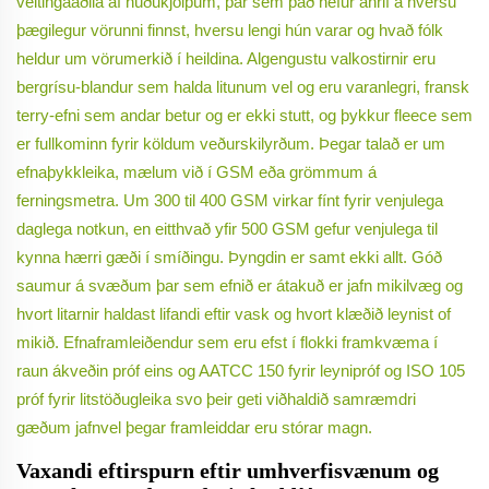
veitingaaðila af húðukjólpum, þar sem það hefur áhrif á hversu
þægilegur vörunni finnst, hversu lengi hún varar og hvað fólk
heldur um vörumerkið í heildina. Algengustu valkostirnir eru
bergrísu-blandur sem halda litunum vel og eru varanlegri, fransk
terry-efni sem andar betur og er ekki stutt, og þykkur fleece sem
er fullkominn fyrir köldum veðurskilyrðum. Þegar talað er um
efnaþykkleika, mælum við í GSM eða grömmum á
ferningsmetra. Um 300 til 400 GSM virkar fínt fyrir venjulega
daglega notkun, en eitthvað yfir 500 GSM gefur venjulega til
kynna hærri gæði í smíðingu. Þyngdin er samt ekki allt. Góð
saumur á svæðum þar sem efnið er átakuð er jafn mikilvæg og
hvort litarnir haldast lifandi eftir vask og hvort klæðið leynist of
mikið. Efnaframleiðendur sem eru efst í flokki framkvæma í
raun ákveðin próf eins og AATCC 150 fyrir leynipróf og ISO 105
próf fyrir litstöðugleika svo þeir geti viðhaldið samræmdri
gæðum jafnvel þegar framleiddar eru stórar magn.
Vaxandi eftirspurn eftir umhverfisvænum og