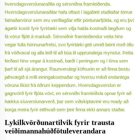
hversdagsverslunaraðila og sérsniðna framleiðenda.
Hversdagsverslunaraðilar hafa oftast í lagafæti staðlaðar tómar
fatnaðarvörur sem eru verðlagðar eftir pöntunarfjölda, og eru því
ágætir kostir fyrir fyrirtæki sem vilja halda kostnaði lægðum og
fá vörur fljótt á markað. Sérsniðnir framleiðendur veita hins
vegar fulla hönnunarfrelsi, svo fyrirtæki geti unnið beint með öllu
frá vöðvaval og alla leið til að búa til upprunalega mynstur. Þetta
ferðast hins vegar á kostnað, bæði í peningum og í tíma sem
þarf til að sjá árangur. Raunverulegi köfnunin er að finna bestu
jafnvægið á milli einingakostnaðar og hversu mikið endanlega
vöruna líkist frá öðrum keppendum. Hversdagsverslun er
gagnvörð fyrir fljóta vöxt, en sérsniðn framleiðsla opnar fyrir að
hækka síuverslunarverð, þar sem viðskiptavinir eru ready að
borga meira fyrir eitthvað sem þeir finna ekki annars staðar.
Lykilkvörðunartilvik fyrir trausta
veiðimannahúðfötuleverandara