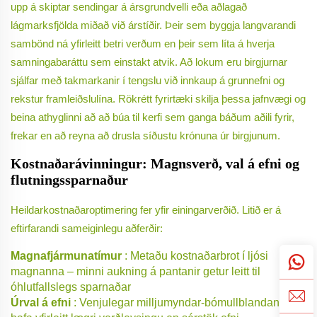
upp á skiptar sendingar á ársgrundvelli eða aðlagað
lágmarksfjölda miðað við árstíðir. Þeir sem byggja langvarandi
sambönd ná yfirleitt betri verðum en þeir sem líta á hverja
samningabaráttu sem einstakt atvik. Að lokum eru birgjurnar
sjálfar með takmarkanir í tengslu við innkaup á grunnefni og
rekstur framleiðslulína. Rökrétt fyrirtæki skilja þessa jafnvægi og
beina athyglinni að að búa til kerfi sem ganga báðum aðili fyrir,
frekar en að reyna að drusla síðustu krónuna úr birgjunum.
Kostnaðarávinningur: Magnsverð, val á efni og
flutningssparnaður
Heildarkostnaðaroptimering fer yfir einingarverðið. Litið er á
eftirfarandi sameiginlegu aðferðir:
Magnafjármunatímur
: Metaðu kostnaðarbrot í ljósi
magnanna – minni aukning á pantanir getur leitt til
óhlutfallslegs sparnaðar
Úrval á efni
: Venjulegar milljumyndar-bómullblandanir