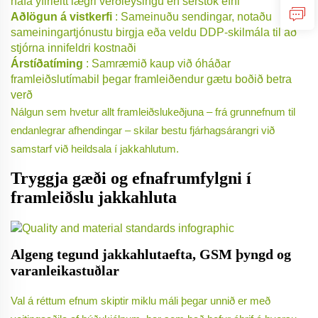
hafa yfirleitt lægri verðleysingu en sérstök efni
Aðlögun á vistkerfi
: Sameinuðu sendingar, notaðu
sameiningartjónustu birgja eða veldu DDP-skilmála til að
stjórna innifeldri kostnaði
Árstíðatíming
: Samræmið kaup við óháðar
framleiðslutímabil þegar framleiðendur gætu boðið betra
verð
Nálgun sem hvetur allt framleiðslukeðjuna – frá grunnefnum til
endanlegrar afhendingar – skilar bestu fjárhagsárangri við
samstarf við heildsala í jakkahlutum.
Tryggja gæði og efnafrumfylgni í
framleiðslu jakkahluta
Algeng tegund jakkahlutaefta, GSM þyngd og
varanleikastuðlar
Val á réttum efnum skiptir miklu máli þegar unnið er með