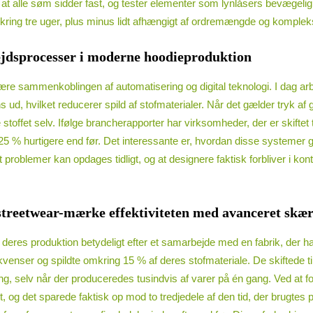
er, at alle søm sidder fast, og tester elementer som lynlåsers bevægeli
omkring tre uger, plus minus lidt afhængigt af ordremængde og komplek
bejdsprocesser i moderne hoodieproduktion
 være sammenkoblingen af automatisering og digital teknologi. I dag
 ud, hvilket reducerer spild af stofmaterialer. Når det gælder tryk af 
toffet selv. Ifølge brancherapporter har virksomheder, der er skiftet t
5 % hurtigere end før. Det interessante er, hvordan disse systemer gi
t problemer kan opdages tidligt, og at designere faktisk forbliver i 
streetwear-mærke effektiviteten med avanceret skær
 deres produktion betydeligt efter et samarbejde med en fabrik, der 
ser og spildte omkring 15 % af deres stofmateriale. De skiftede til
 selv når der produceredes tusindvis af varer på én gang. Ved at forb
lt, og det sparede faktisk op mod to tredjedele af den tid, der brugte