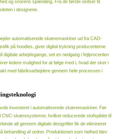
ghed og snorens spænding. Fra de første skitser til
siteten i designene.
 arbejder automatiserede skæremaskiner ud fra CAD-
grafik på hoodies, giver digital trykning producenterne
il digitale arbejdsgange, set en nedgang i fejlprocenten
ver ledere mulighed for at følge med i, hvad der sker i
kontakt med fabriksarbejdere gennem hele processen i
ingsteknologi
havde investeret i automatiserede skæremaskiner. Før
 CNC-skæresystemer, hvilket reducerede stofspildet til
inde alt gennem digitale designfiler fik de elimineret
s på behandling af ordrer. Produktionen som helhed blev