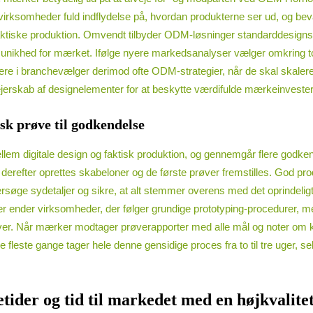
 virksomheder fuld indflydelse på, hvordan produkterne ser ud, og be
ktiske produktion. Omvendt tilbyder ODM-løsninger standarddesigns, de
 unikhed for mærket. Ifølge nyere markedsanalyser vælger omkring t
lere i branchevælger derimod ofte ODM-strategier, når de skal skalerer
jerskab af designelementer for at beskytte værdifulde mærkeinvester
isk prøve til godkendelse
llem digitale design og faktisk produktion, og gennemgår flere godk
erefter oprettes skabeloner og de første prøver fremstilles. God prod
søge sydetaljer og sikre, at alt stemmer overens med det oprindeligt
ter ender virksomheder, der følger grundige prototyping-procedurer, m
er. Når mærker modtager prøverapporter med alle mål og noter om ko
 fleste gange tager hele denne gensidige proces fra to til tre uger, 
tider og tid til markedet med en højkvalite