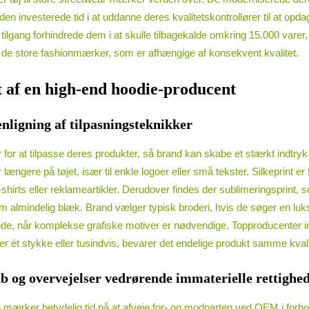
 investerede tid i at uddanne deres kvalitetskontrollører til at opdage
tilgang forhindrede dem i at skulle tilbagekalde omkring 15.000 varer, 
il de store fashionmærker, som er afhængige af konsekvent kvalitet.
t af en high-end hoodie-producent
nligning af tilpasningsteknikker
for at tilpasse deres produkter, så brand kan skabe et stærkt indtryk
ere på tøjet, især til enkle logoer eller små tekster. Silkeprint er fan
e T-shirts eller reklameartikler. Derudover findes der sublimeringsprint
å som almindelig blæk. Brand vælger typisk broderi, hvis de søger en lu
, når komplekse grafiske motiver er nødvendige. Topproducenter inve
ler ét stykke eller tusindvis, bevarer det endelige produkt samme kv
g overvejelser vedrørende immaterielle rettighe
 mærker betydelig tid på at afveje for- og modparten ved OEM i forhol