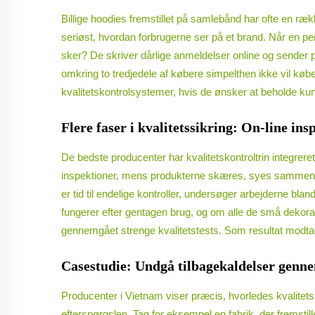
Billige hoodies fremstillet på samlebånd har ofte en rækk
seriøst, hvordan forbrugerne ser på et brand. Når en p
sker? De skriver dårlige anmeldelser online og sender p
omkring to tredjedele af købere simpelthen ikke vil kø
kvalitetskontrolsystemer, hvis de ønsker at beholde kund
Flere faser i kvalitetssikring: On-line in
De bedste producenter har kvalitetskontroltrin integreret
inspektioner, mens produkterne skæres, syes sammen og
er tid til endelige kontroller, undersøger arbejderne b
fungerer efter gentagen brug, og om alle de små dekorati
gennemgået strenge kvalitetstests. Som resultat modtager
Casestudie: Undgå tilbagekaldelser genne
Producenter i Vietnam viser præcis, hvorledes kvalitetsk
efterspørgslen. Tag for eksempel en fabrik, der fremsti