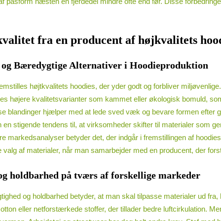
af pasform næsten en fjerdedel mindre ofte end før. Disse forbedringe
valitet fra en producent af højkvalitets hoo
og Bæredygtige Alternativer i Hoodieproduktion
al fremstilles højtkvalitets hoodies, der yder godt og forbliver miljøven
s højere kvalitetsvarianter som kammet eller økologisk bomuld, so
e blandinger hjælper med at lede sved væk og bevare formen efter gen
n en stigende tendens til, at virksomheder skifter til materialer som
ere markedsanalyser betyder det, der indgår i fremstillingen af hoodi
loge valg af materialer, når man samarbejder med en producent, der for
g holdbarhed på tværs af forskellige markeder
ighed og holdbarhed betyder, at man skal tilpasse materialer ud fra, 
ton eller netforstærkede stoffer, der tillader bedre luftcirkulation. M