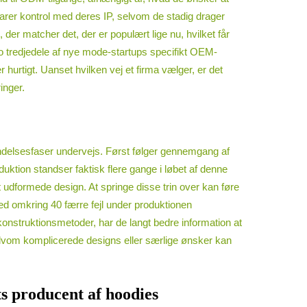
varer kontrol med deres IP, selvom de stadig drager
r matcher det, der er populært lige nu, hvilket får
o tredjedele af nye mode-startups specifikt OEM-
 hurtigt. Uanset hvilken vej et firma vælger, er det
inger.
endelsesfaser undervejs. Først følger gennemgang af
uktion standser faktisk flere gange i løbet af denne
 udformede design. At springe disse trin over kan føre
ed omkring 40 færre fejl under produktionen
nstruktionsmetoder, har de langt bedre information at
selvom komplicerede designs eller særlige ønsker kan
ts producent af hoodies