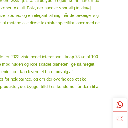
 højere GSM (disse tal betyder noget!) kombineret med
 tøjet til. Folk, der handler sportslig fritidstøj,
ave blødhed og en elegant falning, når de bevæger sig.
 at matche alle disse tekniske specifikationer med de
tute fra 2023 viste noget interessant: knap 78 ud af 100
ige mod huden og ikke skader planeten lige så meget
nter, der kan levere et bredt udvalg af
tes for holdbarhed, og om der overholdes etiske
dukter; det bygger tillid hos kunderne, får dem til at