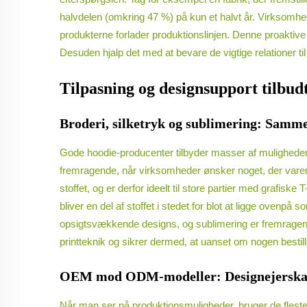
halvdelen (omkring 47 %) på kun et halvt år. Virksomheden
produkterne forlader produktionslinjen. Denne proaktive 
Desuden hjalp det med at bevare de vigtige relationer t
Tilpasning og designsupport tilbud
Broderi, silketryk og sublimering: Samme
Gode hoodie-producenter tilbyder masser af muligheder 
fremragende, når virksomheder ønsker noget, der varer læng
stoffet, og er derfor ideelt til store partier med grafisk
bliver en del af stoffet i stedet for blot at ligge ovenp
opsigtsvækkende designs, og sublimering er fremragende
printteknik og sikrer dermed, at uanset om nogen bestil
OEM mod ODM-modeller: Designejerskab o
Når man ser på produktionsmuligheder, bruger de fleste