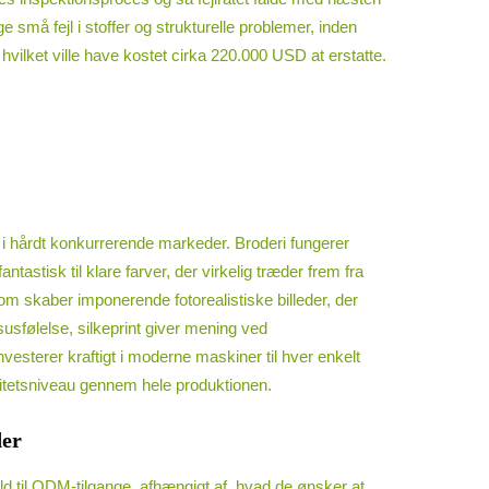
 små fejl i stoffer og strukturelle problemer, inden
hvilket ville have kostet cirka 220.000 USD at erstatte.
 i hårdt konkurrerende markeder. Broderi fungerer
tastisk til klare farver, der virkelig træder frem fra
, som skaber imponerende fotorealistiske billeder, der
ksusfølelse, silkeprint giver mening ved
sterer kraftigt i moderne maskiner til hver enkelt
alitetsniveau gennem hele produktionen.
der
d til ODM-tilgange, afhængigt af, hvad de ønsker at