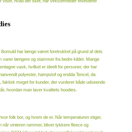
r viser, hvad der sker, når virksomheder investerer
dies
lige. Bomuld har længe været foretrukket på grund af dets
m varer længere og stammer fra bedre kilder. Mange
tagne vask, hvilket er ideelt for personer, der har
 genanvendt polyester, hampstof og endda Tencel, da
es, faktisk meget for kunder, der vurderer både udseende
står, hvordan man laver kvalitets hoodies.
hvor folk bor, og hvem de er. Når temperaturen stiger,
en når vinteren rammer, bliver tykkere fleece og