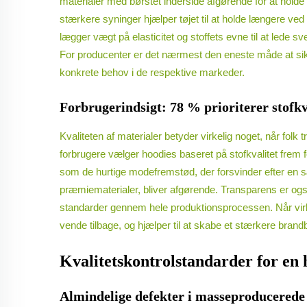
materialer med børstet inderside afgørende for at hold
stærkere syninger hjælper tøjet til at holde længere ved
lægger vægt på elasticitet og stoffets evne til at lede
For producenter er det nærmest den eneste måde at sikr
konkrete behov i de respektive markeder.
Forbrugerindsigt: 78 % prioriterer stofkva
Kvaliteten af materialer betyder virkelig noget, når folk
forbrugere vælger hoodies baseret på stofkvalitet frem 
som de hurtige modefremstød, der forsvinder efter en sæ
præmiematerialer, bliver afgørende. Transparens er også
standarder gennem hele produktionsprocessen. Når virkso
vende tilbage, og hjælper til at skabe et stærkere brandbi
Kvalitetskontrolstandarder for en 
Almindelige defekter i masseproducerede 