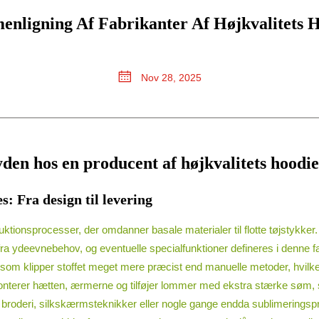
nligning Af Fabrikanter Af Højkvalitets 
Nov 28, 2025
yden hos en producent af højkvalitets hoodie
s: Fra design til levering
ktionsprocesser, der omdanner basale materialer til flotte tøjstykker.
ra ydeevnebehov, og eventuelle specialfunktioner defineres i denne fas
som klipper stoffet meget mere præcist end manuelle metoder, hvilket
terer hætten, ærmerne og tilføjer lommer med ekstra stærke søm, så
f broderi, silkskærmsteknikker eller nogle gange endda sublimeringsprint