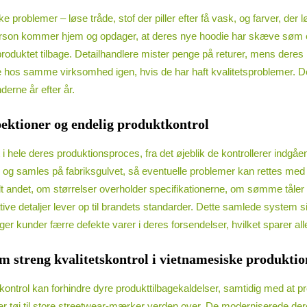
e problemer – løse tråde, stof der piller efter få vask, og farver, de
erson kommer hjem og opdager, at deres nye hoodie har skæve søm eller
roduktet tilbage. Detailhandlere mister penge på returer, mens deres r
be hos samme virksomhed igen, hvis de har haft kvalitetsproblemer. De
erne år efter år.
spektioner og endelig produktkontrol
 i hele deres produktionsproces, fra det øjeblik de kontrollerer indgåe
 samles på fabriksgulvet, så eventuelle problemer kan rettes med d
landt andet, om størrelser overholder specifikationerne, om sømme tål
ve detaljer lever op til brandets standarder. Dette samlede system sikr
 kunder færre defekte varer i deres forsendelser, hvilket sparer alle 
m streng kvalitetskontrol i vietnamesiske produktio
ontrol kan forhindre dyre produkttilbagekaldelser, samtidig med at prod
ller tøj til store streetwear-mærker verden over. De moderniserede de