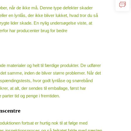
r løber, når de ikke må. Denne type defekter skader
 en lynlås, der ikke bliver lukket, hvad tror du så
ygte lider skade. En nylig undersøgelse viste, at
rfor har producenter brug for bedre
nde materialer og helt til færdige produkter. De udfører
et samme, inden de bliver større problemer. Når det
er spændingstests, hvor godt lynlåse og snørebånd
er, at alt, der sendes til emballage, først har
parter tid og penge i fremtiden.
nscentre
uktionen fortsat er hurtig nok til at følge med
res inspektionsproces og så fejlratet falde med næsten