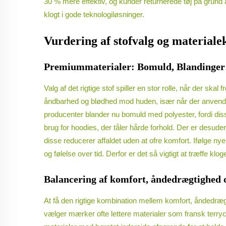
30 % mere effektiv, og kunder returnerede tøj på grund 
klogt i gode teknologiløsninger.
Vurdering af stofvalg og materialek
Premiummaterialer: Bomuld, Blandinger 
Valg af det rigtige stof spiller en stor rolle, når der sk
åndbarhed og blødhed mod huden, især når der anvende
producenter blander nu bomuld med polyester, fordi diss
brug for hoodies, der tåler hårde forhold. Der er desude
disse reducerer affaldet uden at ofre komfort. Ifølge ny
og følelse over tid. Derfor er det så vigtigt at træffe k
Balancering af komfort, åndedrægtighed o
At få den rigtige kombination mellem komfort, åndedrægt
vælger mærker ofte lettere materialer som fransk terrycot