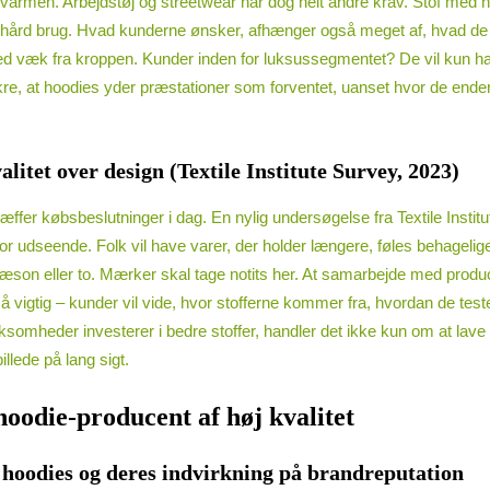
e varmen. Arbejdstøj og streetwear har dog helt andre krav. Stof med
 hård brug. Hvad kunderne ønsker, afhænger også meget af, hvad de køber
 sved væk fra kroppen. Kunder inden for luksussegmentet? De vil kun h
e, at hoodies yder præstationer som forventet, uanset hvor de ender,
litet over design (Textile Institute Survey, 2023)
 træffer købsbeslutninger i dag. En nylig undersøgelse fra Textile Insti
for udseende. Folk vil have varer, der holder længere, føles behagel
son eller to. Mærker skal tage notits her. At samarbejde med produce
 vigtig – kunder vil vide, hvor stofferne kommer fra, hvordan de tes
mheder investerer i bedre stoffer, handler det ikke kun om at lave pro
llede på lang sigt.
hoodie-producent af høj kvalitet
hoodies og deres indvirkning på brandreputation