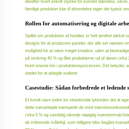
derefter hvert enkelt stykke for korrekt størrelse, sikr
færdige produkter klar til afsendelse tager det typisk 
Rollen for automatisering og digitale ar
Spillet om produktion af hoodies er helt ændret takket
designs for at producere paneler, der alle ser næsten ens
mulighed for at være meget kreative, uden at beskadige s
på omkring 40 % og fået produkterne ud af døren cirka 2
hvert eneste trin i produktionsprocessen. Det betyder, a
stedet for at arbejde isoleret.
Casestudie: Sådan forbedrede et ledende 
Et kendt navn inden for streetmode lykkedes det at øge
dette samarbejde kæmpede de med størrelsesinkonsekven
cirka 5 % og samtidig sikrede nøjagtig mønstermatchning,
de irriterende målefejl, som tidligere blev begået manue