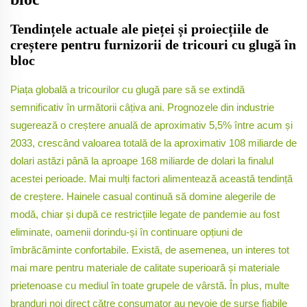
Tendințele actuale ale pieței și proiecțiile de
creștere pentru furnizorii de tricouri cu glugă în
bloc
Piața globală a tricourilor cu glugă pare să se extindă
semnificativ în următorii câțiva ani. Prognozele din industrie
sugerează o creștere anuală de aproximativ 5,5% între acum și
2033, crescând valoarea totală de la aproximativ 108 miliarde de
dolari astăzi până la aproape 168 miliarde de dolari la finalul
acestei perioade. Mai mulți factori alimentează această tendință
de creștere. Hainele casual continuă să domine alegerile de
modă, chiar și după ce restricțiile legate de pandemie au fost
eliminate, oamenii dorindu-și în continuare opțiuni de
îmbrăcăminte confortabile. Există, de asemenea, un interes tot
mai mare pentru materiale de calitate superioară și materiale
prietenoase cu mediul în toate grupele de vârstă. În plus, multe
branduri noi direct către consumator au nevoie de surse fiabile