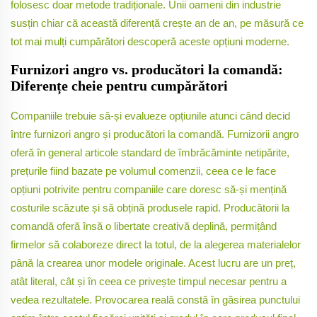
folosesc doar metode tradiționale. Unii oameni din industrie
susțin chiar că această diferență crește an de an, pe măsură ce
tot mai mulți cumpărători descoperă aceste opțiuni moderne.
Furnizori angro vs. producători la comandă:
Diferențe cheie pentru cumpărători
Companiile trebuie să-și evalueze opțiunile atunci când decid
între furnizori angro și producători la comandă. Furnizorii angro
oferă în general articole standard de îmbrăcăminte netipărite,
prețurile fiind bazate pe volumul comenzii, ceea ce le face
opțiuni potrivite pentru companiile care doresc să-și mențină
costurile scăzute și să obțină produsele rapid. Producătorii la
comandă oferă însă o libertate creativă deplină, permițând
firmelor să colaboreze direct la totul, de la alegerea materialelor
până la crearea unor modele originale. Acest lucru are un preț,
atât literal, cât și în ceea ce privește timpul necesar pentru a
vedea rezultatele. Provocarea reală constă în găsirea punctului