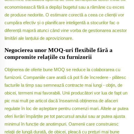
economisească fără a depăși bugetul sau a rămâne cu exces
de produse nedorite. O estimare corectă a ceea ce clienții vor
cumpăra efectiv și o planificare inteligentă a stocurilor fac o
diferență majoră atunci când vine vorba de gestionarea acestor
limitări ale lanțului de aprovizionare.
Negocierea unor MOQ-uri flexibile fără a
compromite relațiile cu furnizorii
Obţinerea de oferte bune MOQ se reduce la colaborarea cu
furnizorii. Companiile care arată că pot fi de încredere - plătesc
facturile la timp sau semnează contracte mai lungi - obţin, de
obicei, termeni mai favorabili. Unii producători vor lua de fapt un
pic mai mult pe articol dacă înseamnă obținerea de afaceri
regulate în loc de așteptare pentru comenzi mari. Altele ar putea
oferi livrări împărțite pe tot parcursul anului sau ar putea ajusta
minimul în funcție de anotimpuri. Oamenii care construiesc
relaţii de lungă durată, de obicei, pleacă cu preţuri mai bune