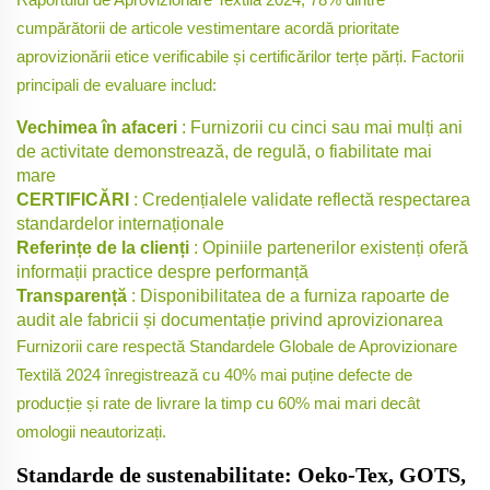
cumpărătorii de articole vestimentare acordă prioritate
aprovizionării etice verificabile și certificărilor terțe părți. Factorii
principali de evaluare includ:
Vechimea în afaceri
: Furnizorii cu cinci sau mai mulți ani
de activitate demonstrează, de regulă, o fiabilitate mai
mare
CERTIFICĂRI
: Credențialele validate reflectă respectarea
standardelor internaționale
Referințe de la clienți
: Opiniile partenerilor existenți oferă
informații practice despre performanță
Transparență
: Disponibilitatea de a furniza rapoarte de
audit ale fabricii și documentație privind aprovizionarea
Furnizorii care respectă Standardele Globale de Aprovizionare
Textilă 2024 înregistrează cu 40% mai puține defecte de
producție și rate de livrare la timp cu 60% mai mari decât
omologii neautorizați.
Standarde de sustenabilitate: Oeko-Tex, GOTS,