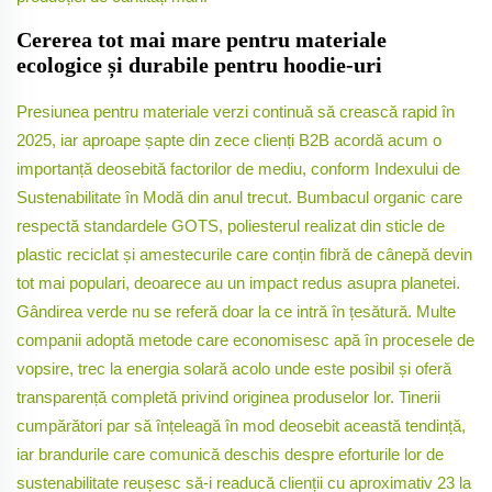
Cererea tot mai mare pentru materiale
ecologice și durabile pentru hoodie-uri
Presiunea pentru materiale verzi continuă să crească rapid în
2025, iar aproape șapte din zece clienți B2B acordă acum o
importanță deosebită factorilor de mediu, conform Indexului de
Sustenabilitate în Modă din anul trecut. Bumbacul organic care
respectă standardele GOTS, poliesterul realizat din sticle de
plastic reciclat și amestecurile care conțin fibră de cânepă devin
tot mai populari, deoarece au un impact redus asupra planetei.
Gândirea verde nu se referă doar la ce intră în țesătură. Multe
companii adoptă metode care economisesc apă în procesele de
vopsire, trec la energia solară acolo unde este posibil și oferă
transparență completă privind originea produselor lor. Tinerii
cumpărători par să înțeleagă în mod deosebit această tendință,
iar brandurile care comunică deschis despre eforturile lor de
sustenabilitate reușesc să-i readucă clienții cu aproximativ 23 la