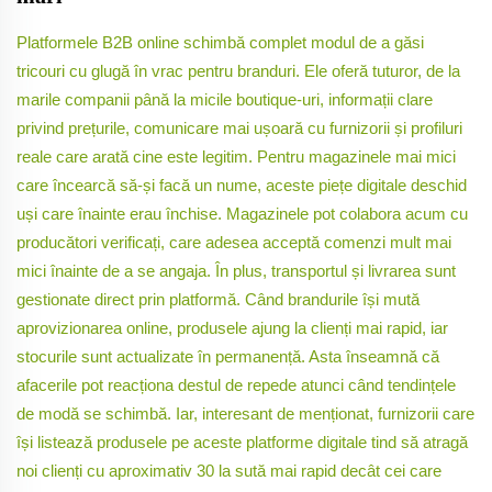
Platformele B2B online schimbă complet modul de a găsi
tricouri cu glugă în vrac pentru branduri. Ele oferă tuturor, de la
marile companii până la micile boutique-uri, informații clare
privind prețurile, comunicare mai ușoară cu furnizorii și profiluri
reale care arată cine este legitim. Pentru magazinele mai mici
care încearcă să-și facă un nume, aceste piețe digitale deschid
uși care înainte erau închise. Magazinele pot colabora acum cu
producători verificați, care adesea acceptă comenzi mult mai
mici înainte de a se angaja. În plus, transportul și livrarea sunt
gestionate direct prin platformă. Când brandurile își mută
aprovizionarea online, produsele ajung la clienți mai rapid, iar
stocurile sunt actualizate în permanență. Asta înseamnă că
afacerile pot reacționa destul de repede atunci când tendințele
de modă se schimbă. Iar, interesant de menționat, furnizorii care
își listează produsele pe aceste platforme digitale tind să atragă
noi clienți cu aproximativ 30 la sută mai rapid decât cei care