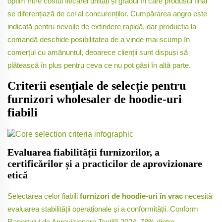
optim între costul fiecărei unități și gradul în care produsul final
se diferențiază de cel al concurenților. Cumpărarea angro este
indicată pentru nevoile de extindere rapidă, dar producția la
comandă deschide posibilitatea de a vinde mai scump în
comerțul cu amănuntul, deoarece clienții sunt dispuși să
plătească în plus pentru ceva ce nu pot găsi în altă parte.
Criterii esențiale de selecție pentru
furnizori wholesaler de hoodie-uri
fiabili
Evaluarea fiabilității furnizorilor, a
certificărilor și a practicilor de aprovizionare
etică
Selectarea celor fiabili
furnizori de hoodie-uri în vrac
necesită
evaluarea stabilității operaționale și a conformității. Conform
Raportului de Aprovizionare Textilă 2024, 78% dintre