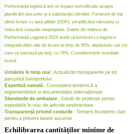
Performanța logistică are un impact semnificativ asupra
planificării stocurilor și a satisfacției clienților. Furnizorii de top
oferă livrare cu taxe plătite (DDP), simplificând vămuirea și
reducând costurile neașteptate. Datele din Indexul de
Performanță Logistică 2024 arată că furnizorii cu logistica
integrată obțin rate de livrare la timp de 95%, depășindu-i pe cei
care se bazează pe terți, cu 78%. Considerentele esențiale
includ:
Urmărire în timp real
: Actualizări transparente pe tot
parcursul transportului
Expertiză vamală
: Cunoaștere temeinică a
reglementărilor și documentației internaționale
Standarde de ambalare
: Soluții de protecție pentru
expedițiile în vrac de articole vestimentare
Transparență privind costurile
: Termeni Incoterms clari
pentru a preveni taxele ascunse
Echilibrarea cantităților minime de