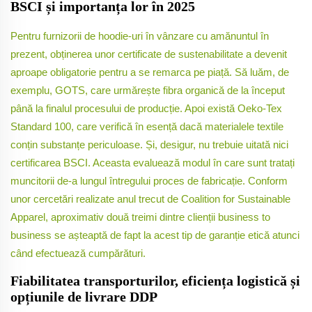
BSCI și importanța lor în 2025
Pentru furnizorii de hoodie-uri în vânzare cu amănuntul în
prezent, obținerea unor certificate de sustenabilitate a devenit
aproape obligatorie pentru a se remarca pe piață. Să luăm, de
exemplu, GOTS, care urmărește fibra organică de la început
până la finalul procesului de producție. Apoi există Oeko-Tex
Standard 100, care verifică în esență dacă materialele textile
conțin substanțe periculoase. Și, desigur, nu trebuie uitată nici
certificarea BSCI. Aceasta evaluează modul în care sunt tratați
muncitorii de-a lungul întregului proces de fabricație. Conform
unor cercetări realizate anul trecut de Coalition for Sustainable
Apparel, aproximativ două treimi dintre clienții business to
business se așteaptă de fapt la acest tip de garanție etică atunci
când efectuează cumpărături.
Fiabilitatea transporturilor, eficiența logistică și
opțiunile de livrare DDP