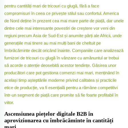
pentru cantități mari de tricouri cu glugă, fără a face
compromisuri în ceea ce privește stilul sau confortul. America
de Nord deține în prezent cea mai mare parte de piață, dar unele
dintre cele mai interesante povestiri de creștere vor veni din
regiuni precum Asia de Sud-Est și anumite părți ale Africii, unde
generațiile mai tinere au mai mulți bani de cheltuit pe
îmbrăcăminte decât oricând înainte. Companiile care analizează
furnizori de tricouri cu glugă în vânzare cu amănuntul ar trebui
să acorde o atenție deosebită acestor tendințe. Găsirea unor
producători care pot gestiona comenzi mai mari, menținând în
același timp așteptările moderne privind calitatea și practicile
etice de producție, va fi esențială pentru a rămâne competitivi
într-un segment de piață care promite să fie foarte profitabil în
viitor.
Ascensiunea piețelor digitale B2B în
aprovizionarea cu îmbrăcăminte în cantități
mari