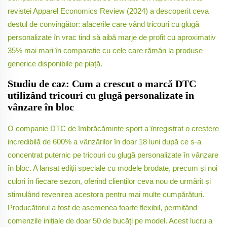
revistei Apparel Economics Review (2024) a descoperit ceva
destul de convingător: afacerile care vând tricouri cu glugă
personalizate în vrac tind să aibă marje de profit cu aproximativ
35% mai mari în comparație cu cele care rămân la produse
generice disponibile pe piață.
Studiu de caz: Cum a crescut o marcă DTC
utilizând tricouri cu glugă personalizate în
vânzare în bloc
O companie DTC de îmbrăcăminte sport a înregistrat o creștere
incredibilă de 600% a vânzărilor în doar 18 luni după ce s-a
concentrat puternic pe tricouri cu glugă personalizate în vânzare
în bloc. A lansat ediții speciale cu modele brodate, precum și noi
culori în fiecare sezon, oferind clienților ceva nou de urmărit și
stimulând revenirea acestora pentru mai multe cumpărături.
Producătorul a fost de asemenea foarte flexibil, permițând
comenzile inițiale de doar 50 de bucăți pe model. Acest lucru a