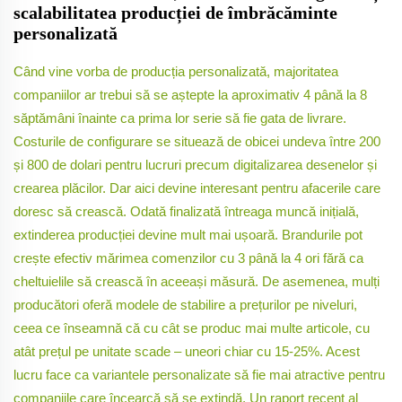
scalabilitatea producției de îmbrăcăminte
personalizată
Când vine vorba de producția personalizată, majoritatea
companiilor ar trebui să se aștepte la aproximativ 4 până la 8
săptămâni înainte ca prima lor serie să fie gata de livrare.
Costurile de configurare se situează de obicei undeva între 200
și 800 de dolari pentru lucruri precum digitalizarea desenelor și
crearea plăcilor. Dar aici devine interesant pentru afacerile care
doresc să crească. Odată finalizată întreaga muncă inițială,
extinderea producției devine mult mai ușoară. Brandurile pot
crește efectiv mărimea comenzilor cu 3 până la 4 ori fără ca
cheltuielile să crească în aceeași măsură. De asemenea, mulți
producători oferă modele de stabilire a prețurilor pe niveluri,
ceea ce înseamnă că cu cât se produc mai multe articole, cu
atât prețul pe unitate scade – uneori chiar cu 15-25%. Acest
lucru face ca variantele personalizate să fie mai atractive pentru
companiile care încearcă să se extindă. Un raport recent al