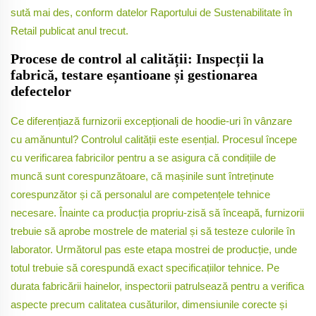
sută mai des, conform datelor Raportului de Sustenabilitate în
Retail publicat anul trecut.
Procese de control al calității: Inspecții la
fabrică, testare eșantioane și gestionarea
defectelor
Ce diferențiază furnizorii excepționali de hoodie-uri în vânzare
cu amănuntul? Controlul calității este esențial. Procesul începe
cu verificarea fabricilor pentru a se asigura că condițiile de
muncă sunt corespunzătoare, că mașinile sunt întreținute
corespunzător și că personalul are competențele tehnice
necesare. Înainte ca producția propriu-zisă să înceapă, furnizorii
trebuie să aprobe mostrele de material și să testeze culorile în
laborator. Următorul pas este etapa mostrei de producție, unde
totul trebuie să corespundă exact specificațiilor tehnice. Pe
durata fabricării hainelor, inspectorii patrulsează pentru a verifica
aspecte precum calitatea cusăturilor, dimensiunile corecte și