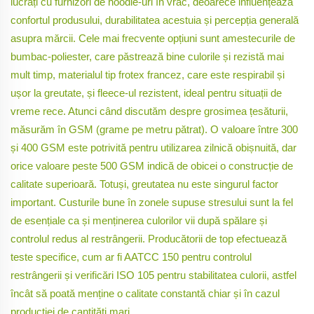
lucrați cu furnizori de hoodie-uri în vrac, deoarece influențează
confortul produsului, durabilitatea acestuia și percepția generală
asupra mărcii. Cele mai frecvente opțiuni sunt amestecurile de
bumbac-poliester, care păstrează bine culorile și rezistă mai
mult timp, materialul tip frotex francez, care este respirabil și
ușor la greutate, și fleece-ul rezistent, ideal pentru situații de
vreme rece. Atunci când discutăm despre grosimea țesăturii,
măsurăm în GSM (grame pe metru pătrat). O valoare între 300
și 400 GSM este potrivită pentru utilizarea zilnică obișnuită, dar
orice valoare peste 500 GSM indică de obicei o construcție de
calitate superioară. Totuși, greutatea nu este singurul factor
important. Custurile bune în zonele supuse stresului sunt la fel
de esențiale ca și menținerea culorilor vii după spălare și
controlul redus al restrângerii. Producătorii de top efectuează
teste specifice, cum ar fi AATCC 150 pentru controlul
restrângerii și verificări ISO 105 pentru stabilitatea culorii, astfel
încât să poată menține o calitate constantă chiar și în cazul
producției de cantități mari.