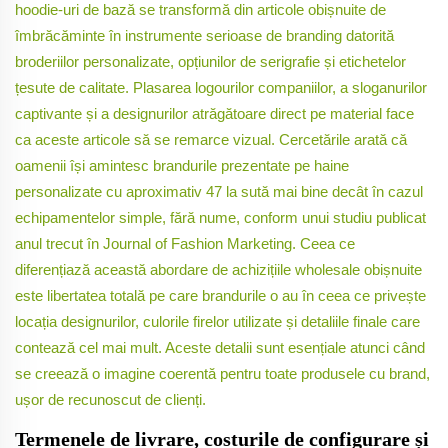
hoodie-uri de bază se transformă din articole obișnuite de
îmbrăcăminte în instrumente serioase de branding datorită
broderiilor personalizate, opțiunilor de serigrafie și etichetelor
țesute de calitate. Plasarea logourilor companiilor, a sloganurilor
captivante și a designurilor atrăgătoare direct pe material face
ca aceste articole să se remarce vizual. Cercetările arată că
oamenii își amintesc brandurile prezentate pe haine
personalizate cu aproximativ 47 la sută mai bine decât în cazul
echipamentelor simple, fără nume, conform unui studiu publicat
anul trecut în Journal of Fashion Marketing. Ceea ce
diferențiază această abordare de achizițiile wholesale obișnuite
este libertatea totală pe care brandurile o au în ceea ce privește
locația designurilor, culorile firelor utilizate și detaliile finale care
contează cel mai mult. Aceste detalii sunt esențiale atunci când
se creează o imagine coerentă pentru toate produsele cu brand,
ușor de recunoscut de clienți.
Termenele de livrare, costurile de configurare și