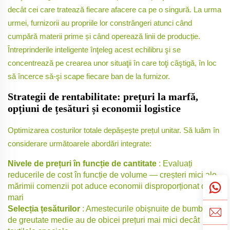
decât cei care tratează fiecare afacere ca pe o singură. La urma
urmei, furnizorii au propriile lor constrângeri atunci când
cumpără materii prime și când operează linii de producție.
Întreprinderile inteligente înţeleg acest echilibru şi se
concentrează pe crearea unor situaţii în care toţi câştigă, în loc
să încerce să-şi scape fiecare ban de la furnizor.
Strategii de rentabilitate: prețuri la marfă,
opțiuni de țesături și economii logistice
Optimizarea costurilor totale depășește prețul unitar. Să luăm în
considerare următoarele abordări integrate:
Nivele de prețuri în funcție de cantitate
: Evaluați
reducerile de cost în funcție de volume — creșteri mici ale
mărimii comenzii pot aduce economii disproporționat de
mari
Selecția țesăturilor
: Amestecurile obișnuite de bumbac
de greutate medie au de obicei prețuri mai mici decât