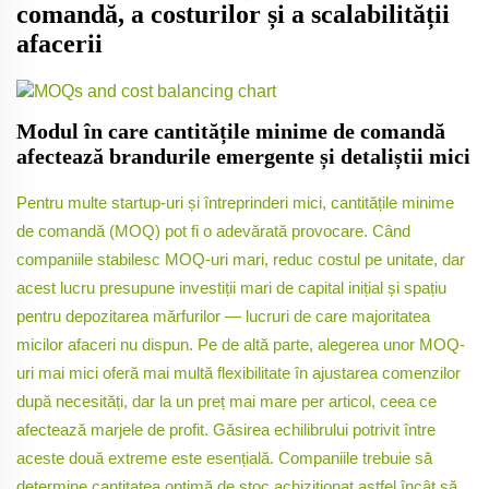
comandă, a costurilor și a scalabilității
afacerii
Modul în care cantitățile minime de comandă
afectează brandurile emergente și detaliștii mici
Pentru multe startup-uri și întreprinderi mici, cantitățile minime
de comandă (MOQ) pot fi o adevărată provocare. Când
companiile stabilesc MOQ-uri mari, reduc costul pe unitate, dar
acest lucru presupune investiții mari de capital inițial și spațiu
pentru depozitarea mărfurilor — lucruri de care majoritatea
micilor afaceri nu dispun. Pe de altă parte, alegerea unor MOQ-
uri mai mici oferă mai multă flexibilitate în ajustarea comenzilor
după necesități, dar la un preț mai mare per articol, ceea ce
afectează marjele de profit. Găsirea echilibrului potrivit între
aceste două extreme este esențială. Companiile trebuie să
determine cantitatea optimă de stoc achiziționat astfel încât să