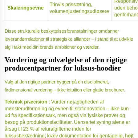
Responsiv
Trinvis prissætning,
Skaleringsevne
uden behov
volumenjusteringsudløsere
genforhand
Disse strukturelle beskyttelsesforanstaltninger omdanner
leverandørrelationer til strategiske alliancer – i stand til at udvikle
sig i takt med din brands ambitioner og værdier.
Vurdering og udvælgelse af den rigtige
producentpartner for luksus-hoodier
Valg af den rigtige partner bygger på en disciplineret,
firdimensional vurdering – ikke intuition eller glatte brochurer.
Teknisk præcision
: Vurder nøjagtigheden af
mønsterudformning og evnen til stofinnovation – ikke kun
ud fra specifikationsark, men også via fysiske prøver og
besøg på produktionsfaciliteter. Uensartet syning alene er
årsag til 23 % af returafgifterne inden for
luksusbeklædning; kræv dokumentation for gentagelig, højt