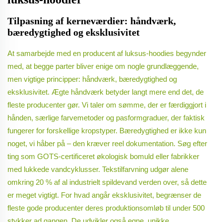
Tilpasning af kerneværdier: håndværk,
bæredygtighed og eksklusivitet
At samarbejde med en producent af luksus-hoodies begynder
med, at begge parter bliver enige om nogle grundlæggende,
men vigtige principper: håndværk, bæredygtighed og
eksklusivitet. Ægte håndværk betyder langt mere end det, de
fleste producenter gør. Vi taler om sømme, der er færdiggjort i
hånden, særlige farvemetoder og pasformgraduer, der faktisk
fungerer for forskellige kropstyper. Bæredygtighed er ikke kun
noget, vi håber på – den kræver reel dokumentation. Søg efter
ting som GOTS-certificeret økologisk bomuld eller fabrikker
med lukkede vandcyklusser. Tekstilfarvning udgør alene
omkring 20 % af al industrielt spildevand verden over, så dette
er meget vigtigt. For hvad angår eksklusivitet, begrænser de
fleste gode producenter deres produktionsomløb til under 500
stykker ad gangen. De udvikler også egne, unikke