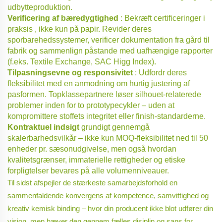
udbytteproduktion.
Verificering af bæredygtighed
: Bekræft certificeringer
i
praksis
, ikke kun på papir. Revider deres
sporbarehedssystemer, verificer dokumentation fra gård til
fabrik og sammenlign påstande med uafhængige rapporter
(f.eks. Textile Exchange, SAC Higg Index).
Tilpasningsevne og responsivitet
: Udfordr deres
fleksibilitet med en anmodning om hurtig justering af
pasformen. Topklassepartnere løser silhouet-relaterede
problemer inden for to prototypecykler – uden at
kompromittere stoffets integritet eller finish-standarderne.
Kontraktuel indsigt
grundigt gennemgå
skalerbarhedsvilkår – ikke kun MOQ-fleksibilitet ned til 50
enheder pr. sæsonudgivelse, men også hvordan
kvalitetsgrænser, immaterielle rettigheder og etiske
forpligtelser bevares på alle volumenniveauer.
Til sidst afspejler de stærkeste samarbejdsforhold en
sammenfaldende konvergens af kompetence, samvittighed og
kreativ kemisk binding – hvor din producent ikke blot udfører din
vision, men hæver den gennem fælles disiplin og sans for