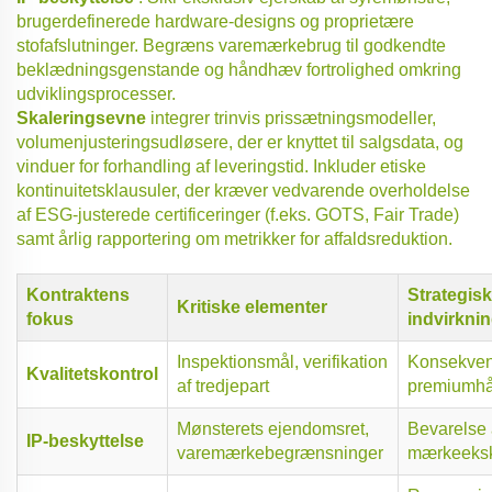
brugerdefinerede hardware-designs og proprietære
stofafslutninger. Begræns varemærkebrug til godkendte
beklædningsgenstande og håndhæv fortrolighed omkring
udviklingsprocesser.
Skaleringsevne
integrer trinvis prissætningsmodeller,
volumenjusteringsudløsere, der er knyttet til salgsdata, og
vinduer for forhandling af leveringstid. Inkluder etiske
kontinuitetsklausuler, der kræver vedvarende overholdelse
af ESG-justerede certificeringer (f.eks. GOTS, Fair Trade)
samt årlig rapportering om metrikker for affaldsreduktion.
Kontraktens
Strategisk
Kritiske elementer
fokus
indvirkni
Inspektionsmål, verifikation
Konsekven
Kvalitetskontrol
af tredjepart
premiumh
Mønsterets ejendomsret,
Bevarelse 
IP-beskyttelse
varemærkebegrænsninger
mærkeekskl