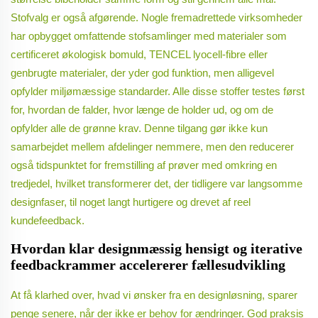
Stofvalg er også afgørende. Nogle fremadrettede virksomheder
har opbygget omfattende stofsamlinger med materialer som
certificeret økologisk bomuld, TENCEL lyocell-fibre eller
genbrugte materialer, der yder god funktion, men alligevel
opfylder miljømæssige standarder. Alle disse stoffer testes først
for, hvordan de falder, hvor længe de holder ud, og om de
opfylder alle de grønne krav. Denne tilgang gør ikke kun
samarbejdet mellem afdelinger nemmere, men den reducerer
også tidspunktet for fremstilling af prøver med omkring en
tredjedel, hvilket transformerer det, der tidligere var langsomme
designfaser, til noget langt hurtigere og drevet af reel
kundefeedback.
Hvordan klar designmæssig hensigt og iterative
feedbackrammer accelererer fællesudvikling
At få klarhed over, hvad vi ønsker fra en designløsning, sparer
penge senere, når der ikke er behov for ændringer. God praksis