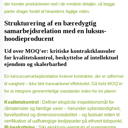
der kender produktionen ned i de mindste detaljer, så begge
parter drager fordel af hinandens faglige viden.
Strukturering af en bæredygtig
samarbejdsrelation med en luksus-
hoodieproducent
Ud over MOQ'er: kritiske kontraktklausuler
for kvalitetskontrol, beskyttelse af intellektuel
ejendom og skalerbarhed
En luksussamarbejdsrelation kræver kontrakter, der er udformet
til varighed – ikke blot transaktionel effektivitet. Gå forbi MOQ'er
for at integrere gennemførlige standarder inden for tre pilarer:
Kvalitetskontrol
: Definer eksplcite inspektionsmål for
råmaterialer og færdige varer – herunder sybestandighed,
farvefasthed og dimensionsstabilitet – og fastsæt retten til
verifikation af uafhængige tredjeparter på ethvert tidspunkt.
IP-beskyttelse
: Sikr eksklusiv ejerskab af syremønstre,