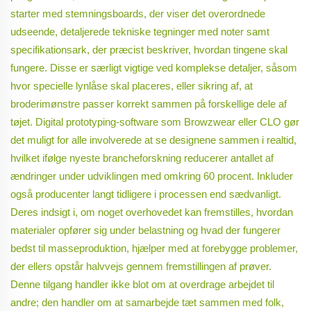
starter med stemningsboards, der viser det overordnede
udseende, detaljerede tekniske tegninger med noter samt
specifikationsark, der præcist beskriver, hvordan tingene skal
fungere. Disse er særligt vigtige ved komplekse detaljer, såsom
hvor specielle lynlåse skal placeres, eller sikring af, at
broderimønstre passer korrekt sammen på forskellige dele af
tøjet. Digital prototyping-software som Browzwear eller CLO gør
det muligt for alle involverede at se designene sammen i realtid,
hvilket ifølge nyeste brancheforskning reducerer antallet af
ændringer under udviklingen med omkring 60 procent. Inkluder
også producenter langt tidligere i processen end sædvanligt.
Deres indsigt i, om noget overhovedet kan fremstilles, hvordan
materialer opfører sig under belastning og hvad der fungerer
bedst til masseproduktion, hjælper med at forebygge problemer,
der ellers opstår halvvejs gennem fremstillingen af prøver.
Denne tilgang handler ikke blot om at overdrage arbejdet til
andre; den handler om at samarbejde tæt sammen med folk,