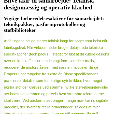
Blive klar til samarbejde: Teknisk,
designmæssig og operativ klarhed
Vigtige forberedelsesaktiver før samarbejdet:
teknikpakker, pasformprotokoller og
stofbiblioteker
At få tingene rigtige starter faktisk langt før noget som helst når
fabriksgulvet. Når virksomheder bruger detaljerede tekniske
specifikationer (tech packs) i stedet for blot at diskutere designs
over en kop kaffe eller sende vagt formulerede e-mails,
reducerer de misforståelser med næsten halvdelen ifølge
Drapers undersøgelse fra sidste år. Disse specifikationer
præciserer detaljer som forskellige syteknikker, hvor meget
ekstra stof der kræves ved sømme, hvilke størrelsesintervaller
ser bedst ud sammen og præcis hvor stramme tolerancerne
skal være. Ved pasformstest bruger mange mærker nu digitale
modeller, der svarer til reelle prøveklæder, således at hver
størrelse bibeholder samme form og stil gennem alle mål.