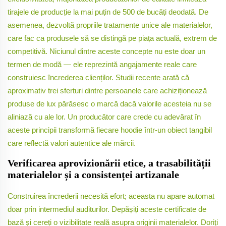
tirajele de producție la mai puțin de 500 de bucăți deodată. De
asemenea, dezvoltă propriile tratamente unice ale materialelor,
care fac ca produsele să se distingă pe piața actuală, extrem de
competitivă. Niciunul dintre aceste concepte nu este doar un
termen de modă — ele reprezintă angajamente reale care
construiesc încrederea clienților. Studii recente arată că
aproximativ trei sferturi dintre persoanele care achiziționează
produse de lux părăsesc o marcă dacă valorile acesteia nu se
aliniază cu ale lor. Un producător care crede cu adevărat în
aceste principii transformă fiecare hoodie într-un obiect tangibil
care reflectă valori autentice ale mărcii.
Verificarea aprovizionării etice, a trasabilității
materialelor și a consistenței artizanale
Construirea încrederii necesită efort; aceasta nu apare automat
doar prin intermediul auditurilor. Depășiți aceste certificate de
bază și cereți o vizibilitate reală asupra originii materialelor. Doriți