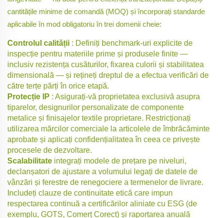
cantitățile minime de comandă (MOQ) și încorporați standarde
aplicabile în mod obligatoriu în trei domenii cheie:
Controlul calității
: Definiți benchmark-uri explicite de
inspecție pentru materiile prime și produsele finite —
inclusiv rezistența cusăturilor, fixarea culorii și stabilitatea
dimensională — și rețineți dreptul de a efectua verificări de
către terțe părți în orice etapă.
Protecție IP
: Asigurați-vă proprietatea exclusivă asupra
tiparelor, designurilor personalizate de componente
metalice și finisajelor textile proprietare. Restricționați
utilizarea mărcilor comerciale la articolele de îmbrăcăminte
aprobate și aplicați confidențialitatea în ceea ce privește
procesele de dezvoltare.
Scalabilitate
integrați modele de prețare pe niveluri,
declanșatori de ajustare a volumului legați de datele de
vânzări și ferestre de renegociere a termenelor de livrare.
Includeți clauze de continuitate etică care impun
respectarea continuă a certificărilor aliniate cu ESG (de
exemplu, GOTS, Comerț Corect) și raportarea anuală