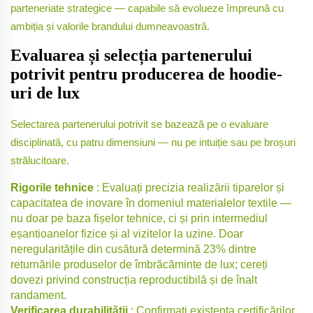
parteneriate strategice — capabile să evolueze împreună cu
ambiția și valorile brandului dumneavoastră.
Evaluarea și selecția partenerului
potrivit pentru producerea de hoodie-
uri de lux
Selectarea partenerului potrivit se bazează pe o evaluare
disciplinată, cu patru dimensiuni — nu pe intuiție sau pe broșuri
strălucitoare.
Rigorile tehnice
: Evaluați precizia realizării tiparelor și
capacitatea de inovare în domeniul materialelor textile —
nu doar pe baza fișelor tehnice, ci și prin intermediul
eșantioanelor fizice și al vizitelor la uzine. Doar
neregularitățile din cusătură determină 23% dintre
returnările produselor de îmbrăcăminte de lux; cereți
dovezi privind construcția reproductibilă și de înalt
randament.
Verificarea durabilității
: Confirmați existența certificărilor