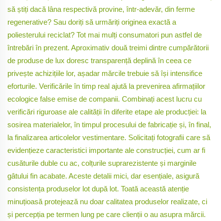
să știți dacă lâna respectivă provine, într-adevăr, din ferme
regenerative? Sau doriți să urmăriți originea exactă a
poliesterului reciclat? Tot mai mulți consumatori pun astfel de
întrebări în prezent. Aproximativ două treimi dintre cumpărătorii
de produse de lux doresc transparență deplină în ceea ce
privește achizițiile lor, așadar mărcile trebuie să își intensifice
eforturile. Verificările în timp real ajută la prevenirea afirmațiilor
ecologice false emise de companii. Combinați acest lucru cu
verificări riguroase ale calității în diferite etape ale producției: la
sosirea materialelor, în timpul procesului de fabricație și, în final,
la finalizarea articolelor vestimentare. Solicitați fotografii care să
evidențieze caracteristici importante ale construcției, cum ar fi
cusăturile duble cu ac, colțurile suprarezistente și marginile
gâtului fin acabate. Aceste detalii mici, dar esențiale, asigură
consistența produselor lot după lot. Toată această atenție
minuțioasă protejează nu doar calitatea produselor realizate, ci
și percepția pe termen lung pe care clienții o au asupra mărcii.