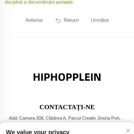
disciplină și discernământ partajate.
Anterior
Return
Următor
CONTACTAȚI-NE
Add: Camera 308, Clădirea A, Parcul Creativ Jinsha Port,
Orașul Dali, Foshan, Guangdong
We value your privacy
Tel:
+86-17304049586