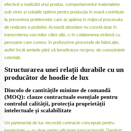
efectivă a realizării unui produs, comportamentul materialelor
sub stres și soluțiile optime pentru producția în masă contribuie
la prevenirea problemelor care ar apărea în mijlocul procesului
de realizare a probelor. Această abordare nu constă doar în
transmiterea sarcinilor către alții, ci în colaborarea strânsă cu
persoane care cunosc în profunzime procesele de fabricație,
astfel încât ambele părți să beneficieze reciproc de cunoștințele
celorlalți.
Structurarea unei relații durabile cu un
producător de hoodie de lux
Dincolo de cantitățile minime de comandă
(MOQ): clauze contractuale esențiale pentru
controlul calității, protecția proprietății
intelectuale și scalabilitate
Un parteneriat de lux necesită contracte concepute pentru
longevitate — nu doar pentru eficiența tranzacțională. Depășiți