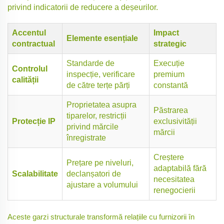
privind indicatorii de reducere a deșeurilor.
Accentul
Impact
Elemente esențiale
contractual
strategic
Standarde de
Execuție
Controlul
inspecție, verificare
premium
calității
de către terțe părți
constantă
Proprietatea asupra
Păstrarea
tiparelor, restricții
Protecție IP
exclusivității
privind mărcile
mărcii
înregistrate
Creștere
Prețare pe niveluri,
adaptabilă fără
Scalabilitate
declanșatori de
necesitatea
ajustare a volumului
renegocierii
Aceste garzi structurale transformă relațiile cu furnizorii în