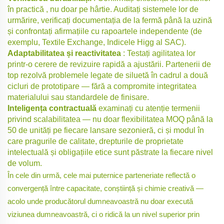
în practică
, nu doar pe hârtie. Auditați sistemele lor de
urmărire, verificați documentația de la fermă până la uzină
și confrontați afirmațiile cu rapoartele independente (de
exemplu, Textile Exchange, Indicele Higg al SAC).
Adaptabilitatea și reactivitatea
: Testați agilitatea lor
printr-o cerere de revizuire rapidă a ajustării. Partenerii de
top rezolvă problemele legate de siluetă în cadrul a două
cicluri de prototipare — fără a compromite integritatea
materialului sau standardele de finisare.
Inteligența contractuală
examinați cu atenție termenii
privind scalabilitatea — nu doar flexibilitatea MOQ până la
50 de unități pe fiecare lansare sezonieră, ci și modul în
care pragurile de calitate, drepturile de proprietate
intelectuală și obligațiile etice sunt păstrate la fiecare nivel
de volum.
În cele din urmă, cele mai puternice parteneriate reflectă o
convergență între capacitate, conștiință și chimie creativă —
acolo unde producătorul dumneavoastră nu doar execută
viziunea dumneavoastră, ci o ridică la un nivel superior prin