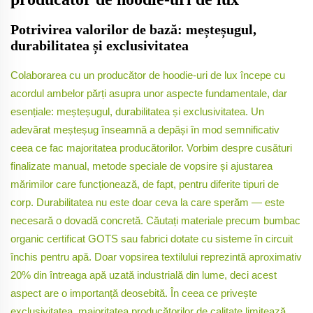
Potrivirea valorilor de bază: meșteșugul,
durabilitatea și exclusivitatea
Colaborarea cu un producător de hoodie-uri de lux începe cu
acordul ambelor părți asupra unor aspecte fundamentale, dar
esențiale: meșteșugul, durabilitatea și exclusivitatea. Un
adevărat meșteșug înseamnă a depăși în mod semnificativ
ceea ce fac majoritatea producătorilor. Vorbim despre cusături
finalizate manual, metode speciale de vopsire și ajustarea
mărimilor care funcționează, de fapt, pentru diferite tipuri de
corp. Durabilitatea nu este doar ceva la care sperăm — este
necesară o dovadă concretă. Căutați materiale precum bumbac
organic certificat GOTS sau fabrici dotate cu sisteme în circuit
închis pentru apă. Doar vopsirea textilului reprezintă aproximativ
20% din întreaga apă uzată industrială din lume, deci acest
aspect are o importanță deosebită. În ceea ce privește
exclusivitatea, majoritatea producătorilor de calitate limitează