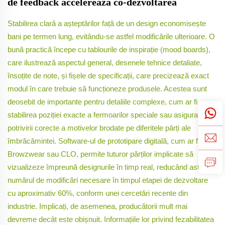
de feedback accelerează co-dezvoltarea
Stabilirea clară a așteptărilor față de un design economisește
bani pe termen lung, evitându-se astfel modificările ulterioare. O
bună practică începe cu tablourile de inspirație (mood boards),
care ilustrează aspectul general, desenele tehnice detaliate,
însoțite de note, și fișele de specificații, care precizează exact
modul în care trebuie să funcționeze produsele. Acestea sunt
deosebit de importante pentru detaliile complexe, cum ar fi
stabilirea poziției exacte a fermoarilor speciale sau asigurarea
potrivirii corecte a motivelor brodate pe diferitele părți ale
îmbrăcămintei. Software-ul de prototipare digitală, cum ar fi
Browzwear sau CLO, permite tuturor părților implicate să
vizualizeze împreună designurile în timp real, reducând astfel
numărul de modificări necesare în timpul etapei de dezvoltare
cu aproximativ 60%, conform unei cercetări recente din
industrie. Implicați, de asemenea, producătorii mult mai
devreme decât este obișnuit. Informațiile lor privind fezabilitatea