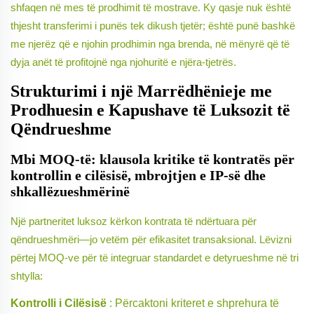
shfaqen në mes të prodhimit të mostrave. Ky qasje nuk është
thjesht transferimi i punës tek dikush tjetër; është punë bashkë
me njerëz që e njohin prodhimin nga brenda, në mënyrë që të
dyja anët të profitojnë nga njohuritë e njëra-tjetrës.
Strukturimi i një Marrëdhënieje me
Prodhuesin e Kapushave të Luksozit të
Qëndrueshme
Mbi MOQ-të: klausola kritike të kontratës për
kontrollin e cilësisë, mbrojtjen e IP-së dhe
shkallëzueshmërinë
Një partneritet luksoz kërkon kontrata të ndërtuara për
qëndrueshmëri—jo vetëm për efikasitet transaksional. Lëvizni
përtej MOQ-ve për të integruar standardet e detyrueshme në tri
shtylla:
Kontrolli i Cilësisë
: Përcaktoni kriteret e shprehura të