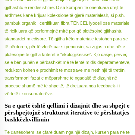
gjithashtu e rëndësishme. Disa kompani të orientuara drejt të
ardhmes kanë krijuar koleksione të gjerë materialesh, si p.sh.
pambuk organik i certifikuar, fibra TENCEL lyocell ose materiale
të ricikluara që performojnë mirë por që plotësojnë gjithashtu
standardet mjedisore. Të gjitha këto materiale testohen para se
të përdoren, për të vlerësuar si pendosin, sa zgjasin dhe nëse
plotësojnë të gjitha kriteret e "ekologjikësisë". Kjo qasje, përveç
se e bën punën e përbashkët më të lehtë midis departamenteve,
redukton kohën e prodhimit të mostrave me rreth një të tretën,
transformoni fazat e mëparshme të ngadaltë të dizajnit në
procese shumë më të shpejtë, të drejtuara nga feedback-i i
vërtetë i konsumatorëve.
Sa e qartë është qëllimi i dizajnit dhe sa shpejt e
përshpejtojnë strukturat iterative të përshtatjes
bashkëzhvillimin
Të qartësohemi se çfarë duam nga një dizajn, kursen para në të