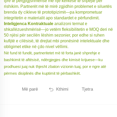
tyre të përgjigjshmërisë me një kërkesë të shpejtë për
rishikim. Partnerët më të mirë zgjidhin problemet e siluetës
brenda dy cikleve të prototipizimit—pa komprometuar
integritetin e materialit apo standardet e përfundimit.
Inteligjenca Kontraktuale
analizoni termat e
shkallëzueshmërisë—jo vetëm fleksibilitetin e MOQ deri në
50 njësi për secilën lëshim sezonier, por edhe si ruhen
kufijtë e cilësisë, të drejtat mbi pronësinë intelektuale dhe
obligimet etike në çdo nivel vëllimi.
Në fund të fundit, partneritetet më të forta janë shprehje e
bashkimit të aftësisë, ndërgjegjes dhe kimisë krijuese—ku
prodhuesi juaj nuk thjesht zbaton vizionin tuaj, por e ngre atë
përmes disiplinës dhe kuptimit të përbashkët.
Më parë
Kthimi
Tjetra