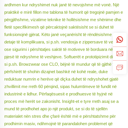
ardhmen kur ndryshimet nuk janë të nevojshme më vonë. Një
praktikë e mirë fillon me tablona të humorit që tregojnë pamjen e
përgjithshme, vizatime teknike të hollësishme me shënime dhe
fletë specifikimesh që përcaktojnë saktësisht se si duhet të
funksionojnë gjërat. Këto janë veçanërisht të rëndësishme për
detaje të komplikuara, si p.sh. vendosja e zippersave të veçanta
ose sigurimi i përshtatjes saktë të motiveve të borduara në
pjesë të ndryshme të veshjeve. Softuerët e prototipizimit digital,
si p.sh. Browzwear ose CLO, bëjnë të mundur që të gjithë të
përfshirët të shohin dizajnet bashkë në kohë reale, duke
reduktuar numrin e herëve që diçka duhet të ndryshohet gjatë
zhvillimit me rreth 60 përqind, sipas hulumtimeve të fundit në
industrinë e lidhur. Përfaqësuesit e prodhuesve të hyjnë në
proces më herët se zakonisht. Insight-et e tyre rreth asaj se a
mund të prodhohet apo jo një produkt, se si do të sjellën
materialet nën stres dhe çfarë është më e përshtatshme për
prodhimin masiv, ndihmojnë të parandalohen problemet që