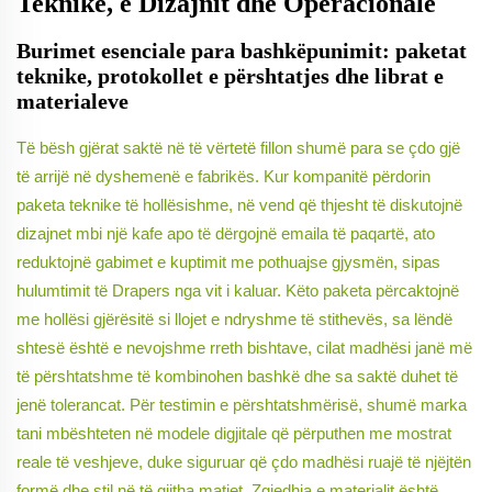
Teknike, e Dizajnit dhe Operacionale
Burimet esenciale para bashkëpunimit: paketat
teknike, protokollet e përshtatjes dhe librat e
materialeve
Të bësh gjërat saktë në të vërtetë fillon shumë para se çdo gjë
të arrijë në dyshemenë e fabrikës. Kur kompanitë përdorin
paketa teknike të hollësishme, në vend që thjesht të diskutojnë
dizajnet mbi një kafe apo të dërgojnë emaila të paqartë, ato
reduktojnë gabimet e kuptimit me pothuajse gjysmën, sipas
hulumtimit të Drapers nga vit i kaluar. Këto paketa përcaktojnë
me hollësi gjërësitë si llojet e ndryshme të stithevës, sa lëndë
shtesë është e nevojshme rreth bishtave, cilat madhësi janë më
të përshtatshme të kombinohen bashkë dhe sa saktë duhet të
jenë tolerancat. Për testimin e përshtatshmërisë, shumë marka
tani mbështeten në modele digjitale që përputhen me mostrat
reale të veshjeve, duke siguruar që çdo madhësi ruajë të njëjtën
formë dhe stil në të gjitha matjet. Zgjedhja e materialit është