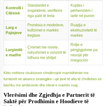
Standardet e
Kujdes i
Kontrolli i
inspektimit, verifikimi
përhershëm i
Cilësisë
nga palë të treta
lartë në punim
Pronësia e modeleve,
Ruajtja e
Larg e
kufizimet e markës
ekskluzivitetit të
Pajisjeve
tregtare
markës
Rritje e
Çmimet me nivele,
Largimitë
përgjigjshme pa
ndryshimet e volumit të
e madhe
nevojë për
lidhura me shitjet
rinegociim
Këto rrethime strukturore shndërrojnë marrëdhëniet me
furnitorët në aleance strategjike—që janë të afta të zhvillohen së
bashku me ambicionin dhe vlerat e markës suaj.
Vlerësimi dhe Zgjedhja e Partnerit të
Saktë për Prodhimin e Hoodieve të