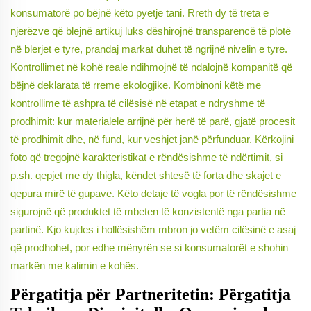
konsumatorë po bëjnë këto pyetje tani. Rreth dy të treta e
njerëzve që blejnë artikuj luks dëshirojnë transparencë të plotë
në blerjet e tyre, prandaj markat duhet të ngrijnë nivelin e tyre.
Kontrollimet në kohë reale ndihmojnë të ndalojnë kompanitë që
bëjnë deklarata të rreme ekologjike. Kombinoni këtë me
kontrollime të ashpra të cilësisë në etapat e ndryshme të
prodhimit: kur materialele arrijnë për herë të parë, gjatë procesit
të prodhimit dhe, në fund, kur veshjet janë përfunduar. Kërkojini
foto që tregojnë karakteristikat e rëndësishme të ndërtimit, si
p.sh. qepjet me dy thigla, këndet shtesë të forta dhe skajet e
qepura mirë të gupave. Këto detaje të vogla por të rëndësishme
sigurojnë që produktet të mbeten të konzistentë nga partia në
partinë. Kjo kujdes i hollësishëm mbron jo vetëm cilësinë e asaj
që prodhohet, por edhe mënyrën se si konsumatorët e shohin
markën me kalimin e kohës.
Përgatitja për Partneritetin: Përgatitja