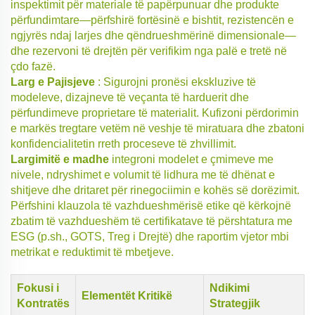
inspektimit për materiale të papërpunuar dhe produkte
përfundimtare—përfshirë fortësinë e bishtit, rezistencën e
ngjyrës ndaj larjes dhe qëndrueshmërinë dimensionale—
dhe rezervoni të drejtën për verifikim nga palë e tretë në
çdo fazë.
Larg e Pajisjeve
: Sigurojni pronësi ekskluzive të
modeleve, dizajneve të veçanta të harduerit dhe
përfundimeve proprietare të materialit. Kufizoni përdorimin
e markës tregtare vetëm në veshje të miratuara dhe zbatoni
konfidencialitetin rreth proceseve të zhvillimit.
Largimitë e madhe
integroni modelet e çmimeve me
nivele, ndryshimet e volumit të lidhura me të dhënat e
shitjeve dhe dritaret për rinegociimin e kohës së dorëzimit.
Përfshini klauzola të vazhdueshmërisë etike që kërkojnë
zbatim të vazhdueshëm të certifikatave të përshtatura me
ESG (p.sh., GOTS, Treg i Drejtë) dhe raportim vjetor mbi
metrikat e reduktimit të mbetjeve.
Fokusi i
Ndikimi
Elementët Kritikë
Kontratës
Strategjik