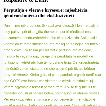
Përputhja e vlerave kryesore: mjeshtëria,
qëndrueshmëria dhe ekskluziviteti
Punimi me një prodhues të kapshave luksuzë fillon me pajtimin
e dy palëve për disa gjëra themelore por të rëndësishme:
artizanatën, qëndrueshmërinë dhe ekskluzivitetin. Artizanati i
vërtetë do të thotë shkuar shumë më tej se sa bëjnë shumica e
prodhuesve. Po flasim për bishtet e përfunduara me dorë,
metoda të veçanta ngjyrosjeje dhe përshtatje të modelit që
funksionon vërtet për lloje të ndryshme trupi. Qëndrueshmëria
nuk është vetëm diçka që ne shpresojmë për të; ajo kërkon
provë të vërtetë. Kërko gjëra si p.sh. pambuk organik sertifikuar
nga GOTS ose fabrika me sisteme të mbyllura cirkulimi uji.
Vetëm ngjyrosja e tekstilit përbën rreth 20% të të gjithë ujit të
papastër industrial në tërë botën, prandaj kjo ka shumë rëndësi.
Për ekskluzivitetin, shumica e prodhuesve të mirë kufizojnë
seritë e prodhimit nën 500 copë në çdo seri. Ata zhvillojnë edhe