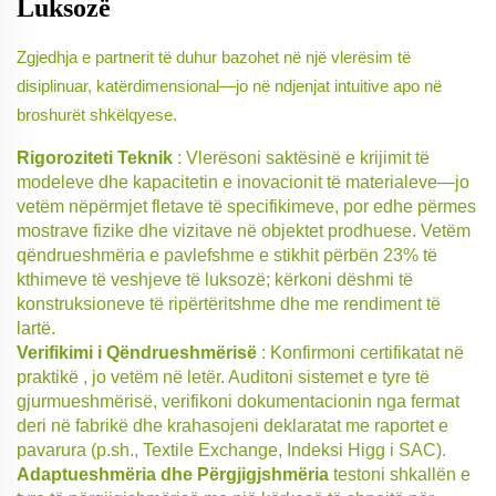
Luksozë
Zgjedhja e partnerit të duhur bazohet në një vlerësim të
disiplinuar, katërdimensional—jo në ndjenjat intuitive apo në
broshurët shkëlqyese.
Rigoroziteti Teknik
: Vlerësoni saktësinë e krijimit të
modeleve dhe kapacitetin e inovacionit të materialeve—jo
vetëm nëpërmjet fletave të specifikimeve, por edhe përmes
mostrave fizike dhe vizitave në objektet prodhuese. Vetëm
qëndrueshmëria e pavlefshme e stikhit përbën 23% të
kthimeve të veshjeve të luksozë; kërkoni dëshmi të
konstruksioneve të ripërtëritshme dhe me rendiment të
lartë.
Verifikimi i Qëndrueshmërisë
: Konfirmoni certifikatat
në
praktikë
, jo vetëm në letër. Auditoni sistemet e tyre të
gjurmueshmërisë, verifikoni dokumentacionin nga fermat
deri në fabrikë dhe krahasojeni deklaratat me raportet e
pavarura (p.sh., Textile Exchange, Indeksi Higg i SAC).
Adaptueshmëria dhe Përgjigjshmëria
testoni shkallën e