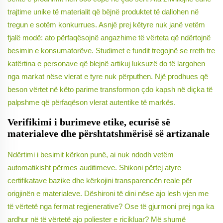
trajtime unike të materialit që bëjnë produktet të dallohen në
tregun e sotëm konkurrues. Asnjë prej këtyre nuk janë vetëm
fjalë modë: ato përfaqësojnë angazhime të vërteta që ndërtojnë
besimin e konsumatorëve. Studimet e fundit tregojnë se rreth tre
katërtina e personave që blejnë artikuj luksuzë do të largohen
nga markat nëse vlerat e tyre nuk përputhen. Një prodhues që
beson vërtet në këto parime transformon çdo kapsh në diçka të
palpshme që përfaqëson vlerat autentike të markës.
Verifikimi i burimeve etike, ecurisë së
materialeve dhe përshtatshmërisë së artizanale
Ndërtimi i besimit kërkon punë, ai nuk ndodh vetëm
automatikisht përmes auditimeve. Shikoni përtej atyre
certifikatave bazike dhe kërkojini transparencën reale për
origjinën e materialeve. Dëshironi të dini nëse ajo lesh vjen me
të vërtetë nga fermat regjenerative? Ose të gjurmoni prej nga ka
ardhur në të vërtetë ajo poliester e ricikluar? Më shumë