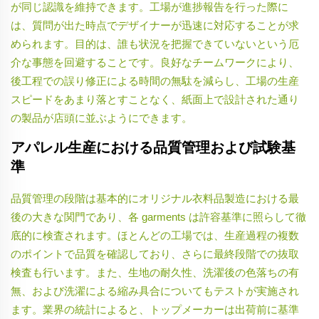
が同じ認識を維持できます。工場が進捗報告を行った際に
は、質問が出た時点でデザイナーが迅速に対応することが求
められます。目的は、誰も状況を把握できていないという厄
介な事態を回避することです。良好なチームワークにより、
後工程での誤り修正による時間の無駄を減らし、工場の生産
スピードをあまり落とすことなく、紙面上で設計された通り
の製品が店頭に並ぶようにできます。
アパレル生産における品質管理および試験基
準
品質管理の段階は基本的にオリジナル衣料品製造における最
後の大きな関門であり、各 garments は許容基準に照らして徹
底的に検査されます。ほとんどの工場では、生産過程の複数
のポイントで品質を確認しており、さらに最終段階での抜取
検査も行います。また、生地の耐久性、洗濯後の色落ちの有
無、および洗濯による縮み具合についてもテストが実施され
ます。業界の統計によると、トップメーカーは出荷前に基準