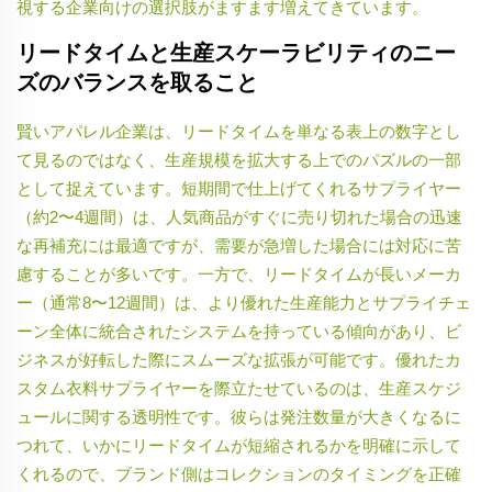
視する企業向けの選択肢がますます増えてきています。
リードタイムと生産スケーラビリティのニー
ズのバランスを取ること
賢いアパレル企業は、リードタイムを単なる表上の数字とし
て見るのではなく、生産規模を拡大する上でのパズルの一部
として捉えています。短期間で仕上げてくれるサプライヤー
（約2〜4週間）は、人気商品がすぐに売り切れた場合の迅速
な再補充には最適ですが、需要が急増した場合には対応に苦
慮することが多いです。一方で、リードタイムが長いメーカ
ー（通常8〜12週間）は、より優れた生産能力とサプライチェ
ーン全体に統合されたシステムを持っている傾向があり、ビ
ジネスが好転した際にスムーズな拡張が可能です。優れたカ
スタム衣料サプライヤーを際立たせているのは、生産スケジ
ュールに関する透明性です。彼らは発注数量が大きくなるに
つれて、いかにリードタイムが短縮されるかを明確に示して
くれるので、ブランド側はコレクションのタイミングを正確