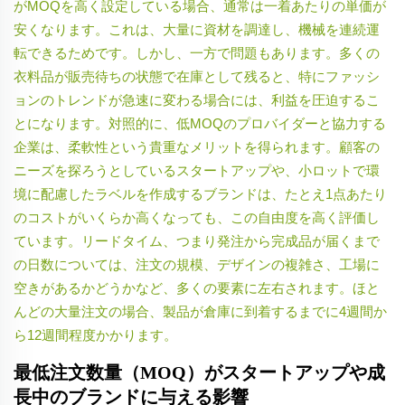
がMOQを高く設定している場合、通常は一着あたりの単価が
安くなります。これは、大量に資材を調達し、機械を連続運
転できるためです。しかし、一方で問題もあります。多くの
衣料品が販売待ちの状態で在庫として残ると、特にファッシ
ョンのトレンドが急速に変わる場合には、利益を圧迫するこ
とになります。対照的に、低MOQのプロバイダーと協力する
企業は、柔軟性という貴重なメリットを得られます。顧客の
ニーズを探ろうとしているスタートアップや、小ロットで環
境に配慮したラベルを作成するブランドは、たとえ1点あたり
のコストがいくらか高くなっても、この自由度を高く評価し
ています。リードタイム、つまり発注から完成品が届くまで
の日数については、注文の規模、デザインの複雑さ、工場に
空きがあるかどうかなど、多くの要素に左右されます。ほと
んどの大量注文の場合、製品が倉庫に到着するまでに4週間か
ら12週間程度かかります。
最低注文数量（MOQ）がスタートアップや成
長中のブランドに与える影響