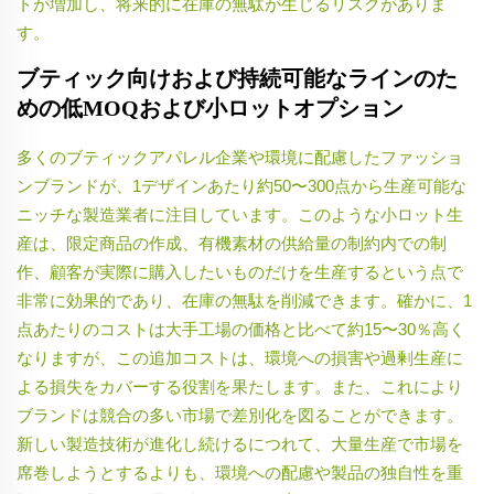
トが増加し、将来的に在庫の無駄が生じるリスクがありま
す。
ブティック向けおよび持続可能なラインのた
めの低MOQおよび小ロットオプション
多くのブティックアパレル企業や環境に配慮したファッショ
ンブランドが、1デザインあたり約50〜300点から生産可能な
ニッチな製造業者に注目しています。このような小ロット生
産は、限定商品の作成、有機素材の供給量の制約内での制
作、顧客が実際に購入したいものだけを生産するという点で
非常に効果的であり、在庫の無駄を削減できます。確かに、1
点あたりのコストは大手工場の価格と比べて約15〜30％高く
なりますが、この追加コストは、環境への損害や過剰生産に
よる損失をカバーする役割を果たします。また、これにより
ブランドは競合の多い市場で差別化を図ることができます。
新しい製造技術が進化し続けるにつれて、大量生産で市場を
席巻しようとするよりも、環境への配慮や製品の独自性を重