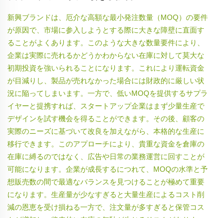
新興ブランドは、厄介な高額な最小発注数量（MOQ）の要件
が原因で、市場に参入しようとする際に大きな障壁に直面す
ることがよくあります。このような大きな数量要件により、
企業は実際に売れるかどうかわからない在庫に対して莫大な
初期投資を強いられることになります。これにより運転資金
が目減りし、製品が売れなかった場合には財政的に厳しい状
況に陥ってしまいます。一方で、低いMOQを提供するサプラ
イヤーと提携すれば、スタートアップ企業はまず少量生産で
デザインを試す機会を得ることができます。その後、顧客の
実際のニーズに基づいて改良を加えながら、本格的な生産に
移行できます。このアプローチにより、貴重な資金を倉庫の
在庫に縛るのではなく、広告や日常の業務運営に回すことが
可能になります。企業が成長するにつれて、MOQの水準と予
想販売数の間で最適なバランスを見つけることが極めて重要
になります。生産量が少なすぎると大量生産によるコスト削
減の恩恵を受け損ねる一方で、注文量が多すぎると保管コス