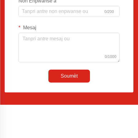
Non Enpwanse a
0/200
Mesaj
0/1000
Soumèt