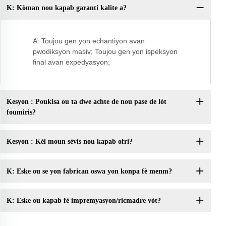
K: Kòman nou kapab garanti kalite a?
K:
A: Toujou gen yon echantiyon avan
pwodiksyon masiv; Toujou gen yon ispeksyon
final avan expedyasyon;
Kesyon : Poukisa ou ta dwe achte de nou pase de lòt
foumiris?
Kesyon : Kèl moun sèvis nou kapab ofri?
K: Eske ou se yon fabrican oswa yon konpa fè menm?
K: Eske ou kapab fè impremyasyon/ricmadre vòt?