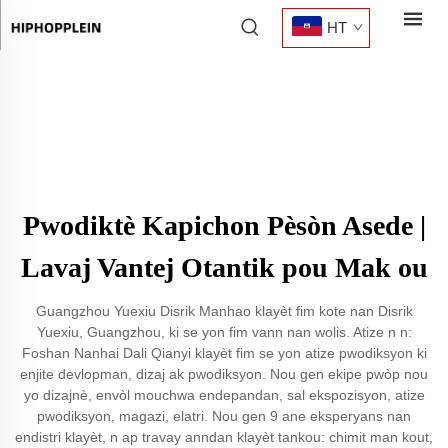
HT
Pwodiktè Kapichon Pèsòn Asede |
Lavaj Vantej Otantik pou Mak ou
Guangzhou Yuexiu Disrik Manhao klayèt fim kote nan Disrik
Yuexiu, Guangzhou, ki se yon fim vann nan wolis. Atize n n:
Foshan Nanhai Dali Qianyi klayèt fim se yon atize pwodiksyon ki
enjite devlopman, dizaj ak pwodiksyon. Nou gen ekipe pwòp nou
yo dizajnè, envòl mouchwa endepandan, sal ekspozisyon, atize
pwodiksyon, magazi, elatri. Nou gen 9 ane eksperyans nan
endistri klayèt, n ap travay anndan klayèt tankou: chimit man kout,