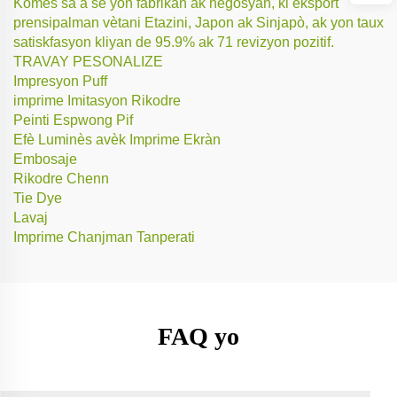
Komès sa a se yon fabrikan ak négosyan, ki eksport
prensipalman vètani Etazini, Japon ak Sinjapò, ak yon taux
satiskfasyon kliyan de 95.9% ak 71 revizyon pozitif.
TRAVAY PESONALIZE
Impresyon Puff
imprime Imitasyon Rikodre
Peinti Espwong Pif
Efè Luminès avèk Imprime Ekràn
Embosaje
Rikodre Chenn
Tie Dye
Lavaj
Imprime Chanjman Tanperati
FAQ yo