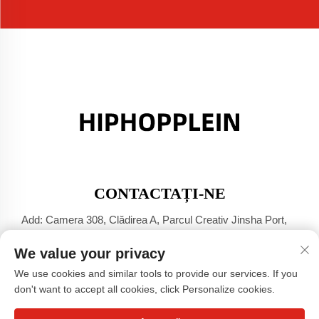
CONTACTAȚI-NE
Add: Camera 308, Clădirea A, Parcul Creativ Jinsha Port,
Orașul Dali, Foshan, Guangdong
We value your privacy
Tel:
+86-17304049586
We use cookies and similar tools to provide our services. If you
E-mail:
[email protected]
don't want to accept all cookies, click Personalize cookies.