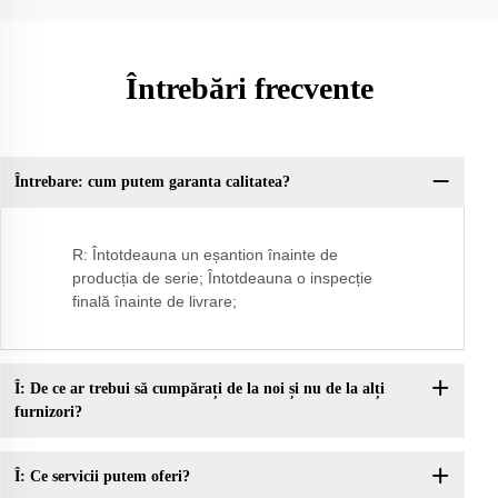
Întrebări frecvente
Întrebare: cum putem garanta calitatea?
Î:
R: Întotdeauna un eșantion înainte de
producția de serie; Întotdeauna o inspecție
finală înainte de livrare;
Î: De ce ar trebui să cumpărați de la noi și nu de la alți
furnizori?
Î: Ce servicii putem oferi?