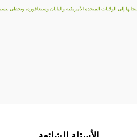
الولايات المتحدة الأمريكية واليابان وسنغافورة، وتحظى بنسبة رضا عملاء تبلغ 95.9% 
الأسئلة الشائعة