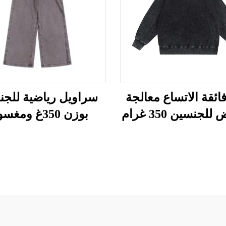
ائقة الاتساع معالجة
سراويل رياضية للجن
لجنسين 350 غرام
بوزن 350غ ومغ
بالحمض وبنمط كلاس