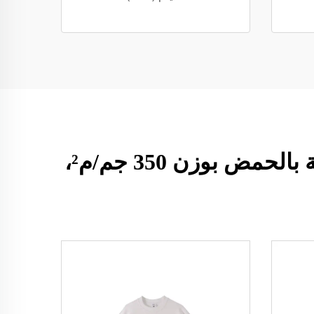
HIPHOPPLEIN مصنّعو مخزون الجملة هوديات فارغة مغسولة بالحمض بوزن 350 جم/م²،