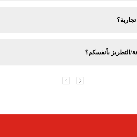
جارية؟
ة/التطريز بأنفسكم؟