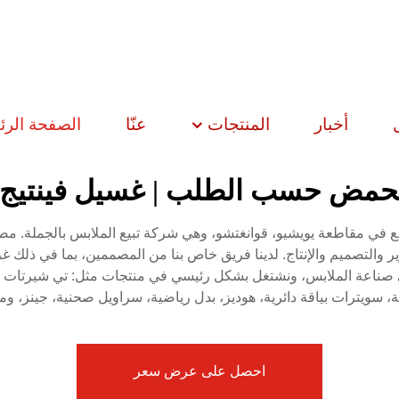
أخبار
المنتجات
عنّا
الصفحة الرئ
مض حسب الطلب | غسيل فينتيج أص
ع في مقاطعة يويشيو، قوانغتشو، وهي شركة تبيع الملابس بالجملة. مصن
وير والتصميم والإنتاج. لدينا فريق خاص بنا من المصممين، بما في ذ
لدينا 9 سنوات من الخبرة في صناعة الملابس، ونشتغل بشكل رئيسي في منتجات مثل: ت
، سويترات بياقة دائرية، هوديز، بدل رياضية، سراويل صحنية، جينز، و
احصل على عرض سعر