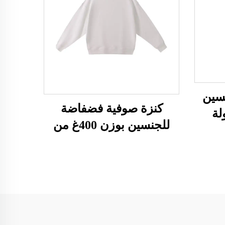
سين
كنزة صوفية فضفاضة
سولة
للجنسين بوزن 400غ من
يكي
قماش التيري الفرنسي