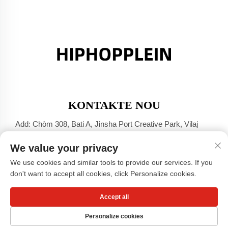
KONTAKTE NOU
Add: Chòm 308, Bati A, Jinsha Port Creative Park, Vilaj
Dali, Foshan, Guangdong
We value your privacy
Tel:
+86-17304049586
We use cookies and similar tools to provide our services. If you
E-mail:
[email protected]
don't want to accept all cookies, click Personalize cookies.
Accept all
Dwa otorite © Guangzhou Xiaohongshu Clothing Co., LTD -
Politik sou vi prive
Personalize cookies