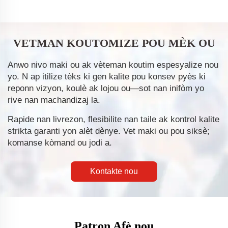
VETMAN KOUTOMIZE POU MÈK OU
Anwo nivo maki ou ak vèteman koutim espesyalize nou
yo. N ap itilize tèks ki gen kalite pou konsev pyès ki
reponn vizyon, koulè ak lojou ou—sot nan inifòm yo
rive nan machandizaj la.
Rapide nan livrezon, flesibilite nan taile ak kontrol kalite
strikta garanti yon alèt dènye. Vet maki ou pou siksè;
komanse kòmand ou jodi a.
Kontakte nou
Patron Afè nou