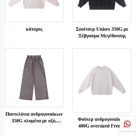
κάτοχος
Σουίτσερ Unisex 350G με
Ξέβγασμα Μεγέθυνσης
Παντελόνια ανδρογυναίκων
Φούτερ ανδρογυναίκων
350G πλυμένα με οξύ,
400G oversized French
vintage
Terry