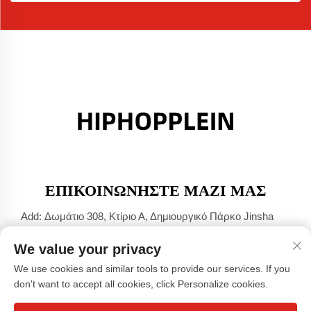
ΕΠΙΚΟΙΝΩΝΉΣΤΕ ΜΑΖΊ ΜΑΣ
Add: Δωμάτιο 308, Κτίριο Α, Δημιουργικό Πάρκο Jinsha
Port, Πόλη Dali, Foshan, Guangdong
We value your privacy
Τηλ.:
+86-17304049586
We use cookies and similar tools to provide our services. If you
E-mail:
[email protected]
don't want to accept all cookies, click Personalize cookies.