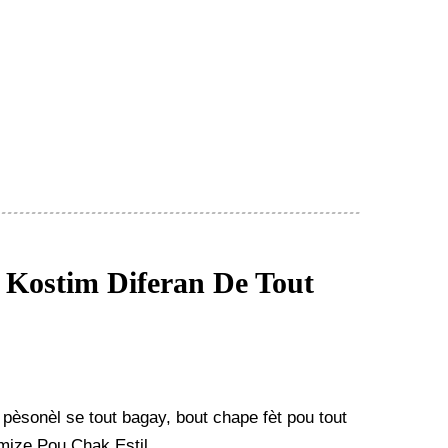
y Kostim Diferan De Tout
pèsonèl se tout bagay, bout chape fèt pou tout
ize Pou Chak Estil.