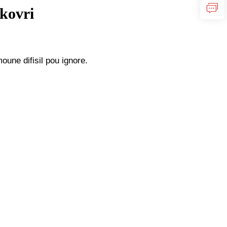
kovri
oune difisil pou ignore.