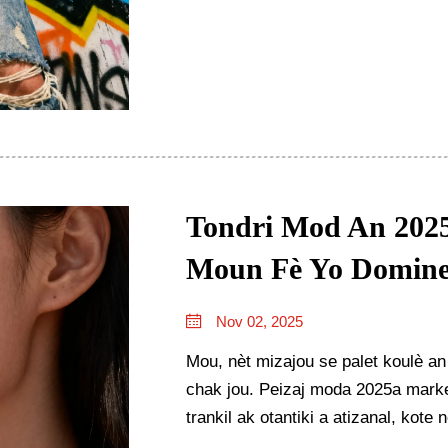
Tondri Mod An 2025
Moun Fè Yo Domin
Nov 02, 2025
Mou, nèt mizajou se palet koulè an
chak jou. Peizaj moda 2025a mark
trankil ak otantiki a atizanal, kot
pilye ki fòme defile ak gardrob tout