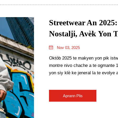
Streetwear An 2025
Nostalji, Avèk Yon T
Nov 03, 2025
Oktòb 2025 te makyen yon pik istwa
montre nivo chache a te ogmante 
yon siy klè ke jeneral la te evolye 
Aprann Plis