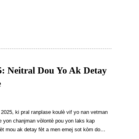
: Neitral Dou Yo Ak Detay
e
 2025, ki pral ranplase koulè vif yo nan vetman
e yon chanjman vòlontè pou yon laks kap
e nèt mou ak detay fèt a men emej sot kòm do
 teren an.