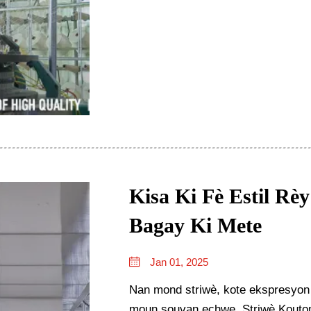
Kisa Ki Fè Estil Rè
Bagay Ki Mete
Jan 01, 2025
Nan mond striwè, kote ekspresyon 
moun souvan echwe. Striwè Koutom