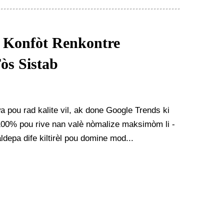
: Konfòt Renkontre
òs Sistab
 pou rad kalite vil, ak done Google Trends ki
100% pou rive nan valè nòmalize maksimòm li -
aldepa dife kiltirèl pou domine mod...