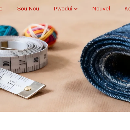
e
Sou Nou
Pwodui
Nouvel
K