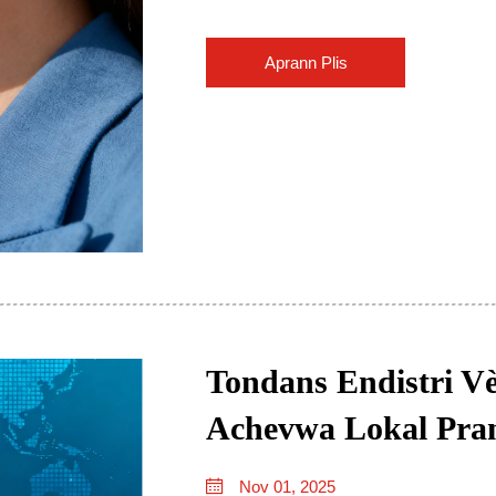
Aprann Plis
Tondans Endistri V
Achevwa Lokal Pran
Nov 01, 2025