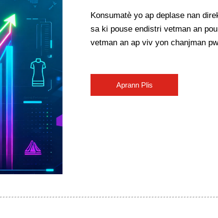
Konsumatè yo ap deplase nan direk
sa ki pouse endistri vetman an pou
vetman an ap viv yon chanjman pw
marke yo tou lède ap sòti nan para
Aprann Plis