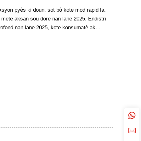
syon pyès ki doun, sot bò kote mod rapid la,
 mete aksan sou dore nan lane 2025. Endistri
ofond nan lane 2025, kote konsumatè ak
digmo "mod rapid" la...