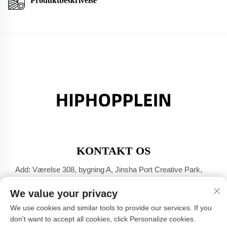
Produktbeskrivelse
KONTAKT OS
Add: Værelse 308, bygning A, Jinsha Port Creative Park,
Dali-byen, Foshan, Guangdong
We value your privacy
Tlf.:
+86-17304049586
We use cookies and similar tools to provide our services. If you
E-mail:
[email protected]
don't want to accept all cookies, click Personalize cookies.