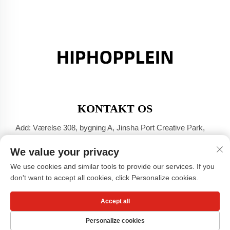
KONTAKT OS
Add: Værelse 308, bygning A, Jinsha Port Creative Park,
Dali-byen, Foshan, Guangdong
We value your privacy
Tel:
+86-17304049586
We use cookies and similar tools to provide our services. If you
E-mail:
[email protected]
don't want to accept all cookies, click Personalize cookies.
Accept all
Copyright © Guangzhou Xiaohongshu Beklædnings Co., LTD -
Privatlivspolitik
Personalize cookies