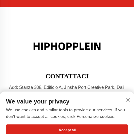
CONTATTACI
Add: Stanza 308, Edificio A, Jinsha Port Creative Park, Dali
Town, Foshan, Guangdong
We value your privacy
Tel:
+86-17304049586
We use cookies and similar tools to provide our services. If you
E-mail:
[email protected]
don't want to accept all cookies, click Personalize cookies.
Accept all
Diritti d'autore © Guangzhou Xiaohongshu Clothing Co., LTD -