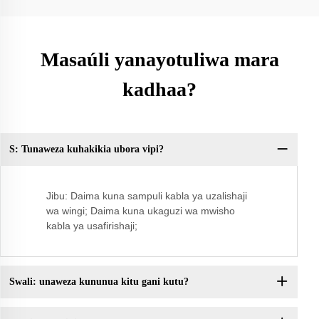
Masaúli yanayotuliwa mara
kadhaa?
S: Tunaweza kuhakikia ubora vipi?
Sw
Jibu: Daima kuna sampuli kabla ya uzalishaji
wa wingi; Daima kuna ukaguzi wa mwisho
kabla ya usafirishaji;
Swali: unaweza kununua kitu gani kutu?