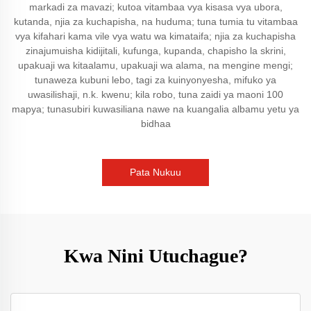
markadi za mavazi; kutoa vitambaa vya kisasa vya ubora,
kutanda, njia za kuchapisha, na huduma; tuna tumia tu vitambaa
vya kifahari kama vile vya watu wa kimataifa; njia za kuchapisha
zinajumuisha kidijitali, kufunga, kupanda, chapisho la skrini,
upakuaji wa kitaalamu, upakuaji wa alama, na mengine mengi;
tunaweza kubuni lebo, tagi za kuinyonyesha, mifuko ya
uwasilishaji, n.k. kwenu; kila robo, tuna zaidi ya maoni 100
mapya; tunasubiri kuwasiliana nawe na kuangalia albamu yetu ya
bidhaa
Pata Nukuu
Kwa Nini Utuchague?