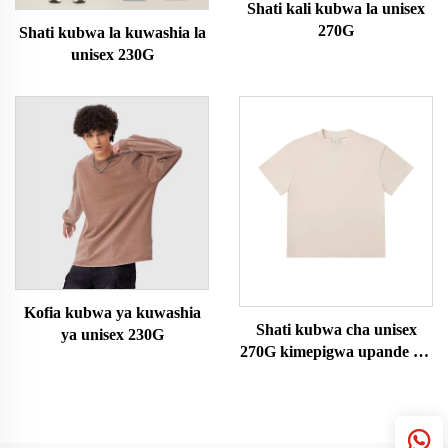
Shati kali kubwa la unisex
270G
Shati kubwa la kuwashia la
unisex 230G
Kofia kubwa ya kuwashia
Shati kubwa cha unisex
ya unisex 230G
270G kimepigwa upande wa
juu