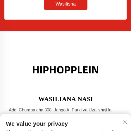
Wasilisha
WASILIANA NASI
Add: Chumba cha 308, Jengo A, Parki ya Uzalishaji la
Jinsha Port, Mji wa Dali, Foshan, Guangdong
We value your privacy
Simu:
+86-17304049586