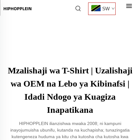
SW
Mzalishaji wa T-Shirt | Uzalishaji
wa OEM na Lebo ya Kibinafsi |
Idadi Ndogo ya Kuagiza
Inapatikana
HIPHOPPLEIN ilianzishwa mwaka 2008; ni kampuni
inayojumuisha ubunifu, kutanda na kuchapisha; tunazingatia
kutengeneza huduma ya kitu cha kutosha cha kutosha kwa