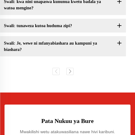
Swali: kwa nini unapaswa kununua kwetu badala ya
watoa mengine?
Swali: tunaweza kutoa huduma zipi?
Swali: Je, wewe ni mfanyabiashara au kampuni ya
biashara?
Pata Nukuu ya Bure
Mwakilishi wetu atakuwasiliana nawe hivi karibuni.