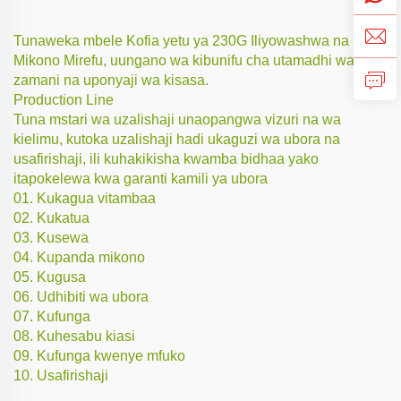
Tunaweka mbele Kofia yetu ya 230G Iliyowashwa na
Mikono Mirefu, uungano wa kibunifu cha utamadhi wa
zamani na uponyaji wa kisasa.
Production Line
Tuna mstari wa uzalishaji unaopangwa vizuri na wa
kielimu, kutoka uzalishaji hadi ukaguzi wa ubora na
usafirishaji, ili kuhakikisha kwamba bidhaa yako
itapokelewa kwa garanti kamili ya ubora
01. Kukagua vitambaa
02. Kukatua
03. Kusewa
04. Kupanda mikono
05. Kugusa
06. Udhibiti wa ubora
07. Kufunga
08. Kuhesabu kiasi
09. Kufunga kwenye mfuko
10. Usafirishaji