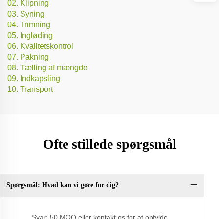
02. Klipning
03. Syning
04. Trimning
05. Ingløding
06. Kvalitetskontrol
07. Pakning
08. Tælling af mængde
09. Indkapsling
10. Transport
Ofte stillede spørgsmål
Spørgsmål: Hvad kan vi gøre for dig?
Q:
un
Svar: 50 MOQ eller kontakt os for at opfylde