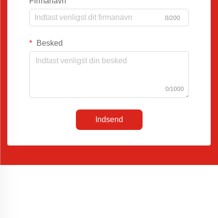
Firmanavn
0/200
Besked
0/1000
Indsend