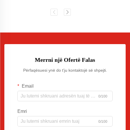
Merrni një Ofertë Falas
Përfaqësuesi ynë do t'ju kontaktojë së shpejti.
Email
0/100
Emri
0/100