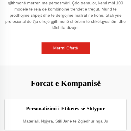
gjithmonë merren me përsosmëri. Çdo tremujor, kemi mbi 100
modele të reja që kombinojnë trendet e tregut. Mund të
prodhojmë shpejt dhe të dërgojmë mallrat në kohë. Stafi ynë
profesional do t'ju ofrojë gjithmonë shërbim të shkëlqyeshëm dhe
këshilla dizajni.
Merrni Ofertë
Forcat e Kompanisë
Personalizimi i Etiketës së Shtypur
Materiali, Ngjyra, Stili Janë të Zgjedhur nga Ju