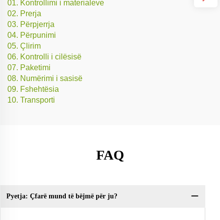
01. Kontrollimi i materialeve
02. Prerja
03. Përpjerrja
04. Përpunimi
05. Çlirim
06. Kontrolli i cilësisë
07. Paketimi
08. Numërimi i sasisë
09. Fshehtësia
10. Transporti
FAQ
Pyetja: Çfarë mund të bëjmë për ju?
Py
po