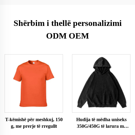
Shërbim i thellë personalizimi
ODM OEM
T-këmishë për meshkuj, 150
Hudija të mëdha uniseks
g, me prerje të rregullt
350G/450G të larura me
acid