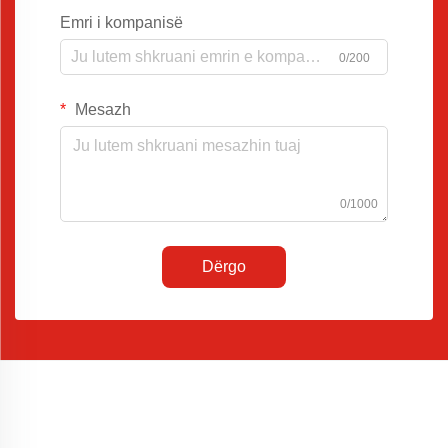
Emri i kompanisë
0/200
Mesazh
0/1000
Dërgo