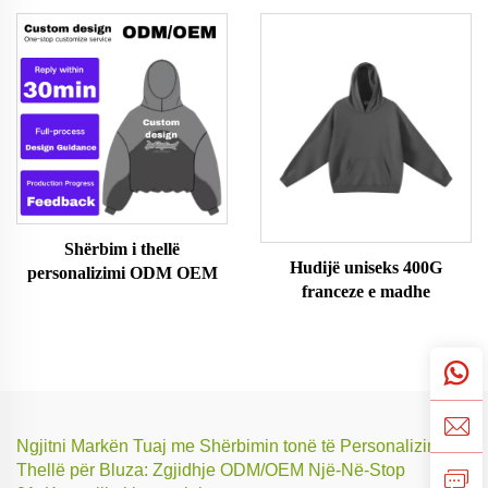
Shërbim i thellë
Hudijë uniseks 400G
personalizimi ODM OEM
franceze e madhe
Ngjitni Markën Tuaj me Shërbimin tonë të Personalizimit të
Thellë për Bluza: Zgjidhje ODM/OEM Një-Në-Stop