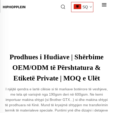
SQ
Prodhues i Hudiave | Shërbime
OEM/ODM të Përshtatura &
Etiketë Private | MOQ e Ulët
I njëjtë qendra e lartë cilësie si të markave botërore të veshjeve,
me tela që variojnë nga 190gsm deri në 600gsm. Ne kemi
importuar makina shtypi (si Brother GTX...) si dhe makina shtypi
të prodhuara në Kinë. Mund të kryejmë shtypjen me transferimin
termik të materialeve speciale. Puntimi ynë dhe dizajni i detajeve