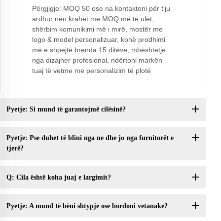
Përgjigje: MOQ 50 ose na kontaktoni për t'ju
ardhur nën krahët me MOQ më të ulët,
shërbim komunikimi më i mirë, mostër me
logo & model personalizuar, kohë prodhimi
më e shpejtë brenda 15 ditëve, mbështetje
nga dizajner profesional, ndërtoni markën
tuaj të vetme me personalizim të plotë
Pyetje: Si mund të garantojmë cilësinë?
Pyetje: Pse duhet të blini nga ne dhe jo nga furnitorët e
tjerë?
Q: Cila është koha juaj e largimit?
Pyetje: A mund të bëni shtypje ose bordoni vetanake?