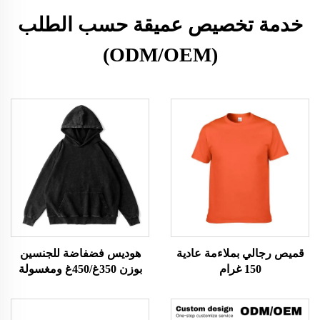
خدمة تخصيص عميقة حسب الطلب
(ODM/OEM)
قميص رجالي بملاءمة عادية
هوديس فضفاضة للجنسين
150 غرام
بوزن 350غ/450غ ومغسولة
بالحمض