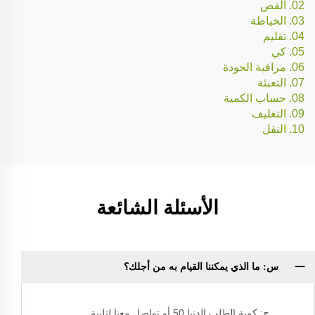
02. القص
03. الخياطة
04. تقليم
05. كي
06. مراقبة الجودة
07. التعبئة
08. حساب الكمية
09. التغليف
10. النقل
الأسئلة الشائعة
س: ما الذي يمكننا القيام به من أجلك؟
ج: كمية الطلب الدنيا 50 أو تواصل معنا لتلبية