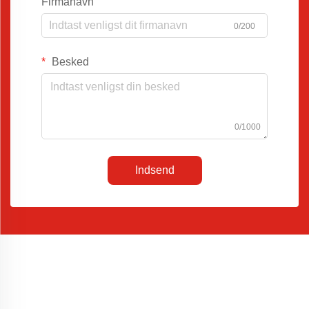
Firmanavn
0/200
Besked
0/1000
Indsend