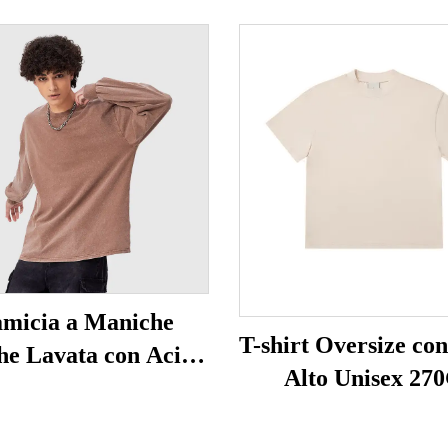
micia a Maniche
T-shirt Oversize con
e Lavata con Acido
Alto Unisex 27
Unisex 230G