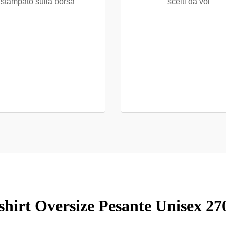
stampato sulla borsa
scelti da voi
shirt Oversize Pesante Unisex 2