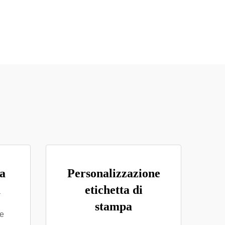
ta
Personalizzazione
a
etichetta di
stampa
le