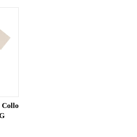
 Collo
0G