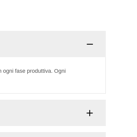
D: Qual
n ogni fase produttiva. Ogni