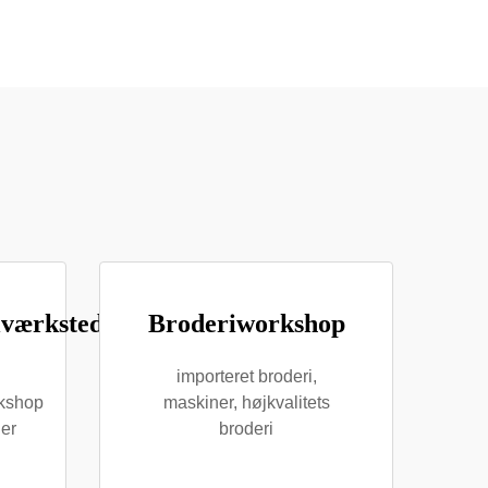
lværksted
Broderiworkshop
importeret broderi,
rkshop
maskiner, højkvalitets
 er
broderi