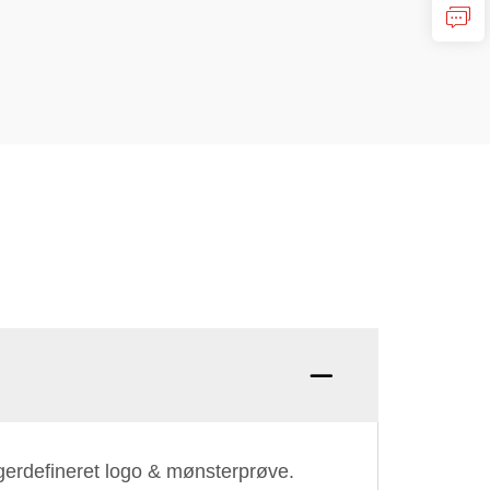
Q: Acc
gerdefineret logo & mønsterprøve.