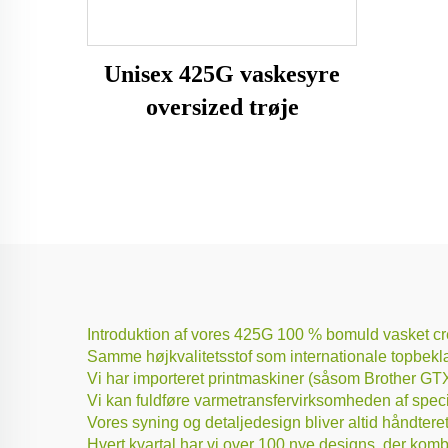
Unisex 425G vaskesyre
oversized trøje
Introduktion af vores 425G 100 % bomuld vasket crew
Samme højkvalitetsstof som internationale topbeklæ
Vi har importeret printmaskiner (såsom Brother GTX.
Vi kan fuldføre varmetransfervirksomheden af specie
Vores syning og detaljedesign bliver altid håndteret
Hvert kvartal har vi over 100 nye designs, der kom