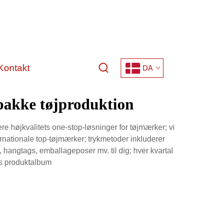
Kontakt
DA
 pakke tøjproduktion
re højkvalitets one-stop-løsninger for tøjmærker; vi
ernationale top-tøjmærker; trykmetoder inkluderer
er, hangtags, emballageposer mv. til dig; hver kvartal
es produktalbum