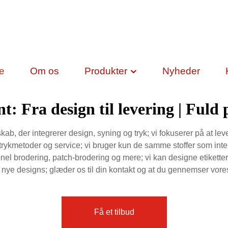
de
Om os
Produkter
Nyheder
t: Fra design til levering | Fuld
b, der integrerer design, syning og tryk; vi fokuserer på at leve
, trykmetoder og service; vi bruger kun de samme stoffer som int
essionel brodering, patch-brodering og mere; vi kan designe etikett
0 nye designs; glæder os til din kontakt og at du gennemser vor
Få et tilbud