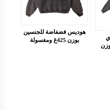
هوديس فضفاضة للجنسين
ي
بوزن 425غ ومغسولة
وزن
بالحمض