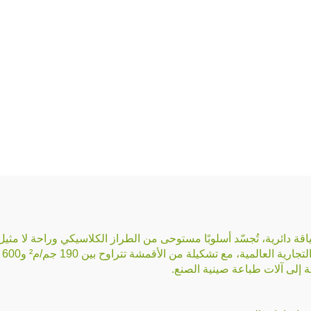
مية، مع تشكيلة من الأقمشة تتراوح بين 190 جم/م² و600 جم/م².