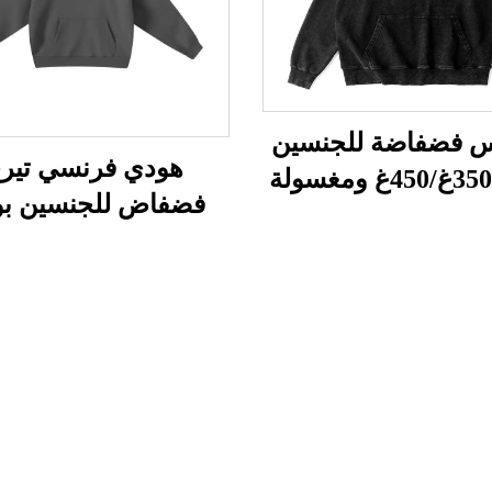
 فضفاضة للجنسين
هودي فرنسي تير
بوزن 350غ/450غ ومغسولة
فضفاض للجنسين ب
بالحمض
400غ