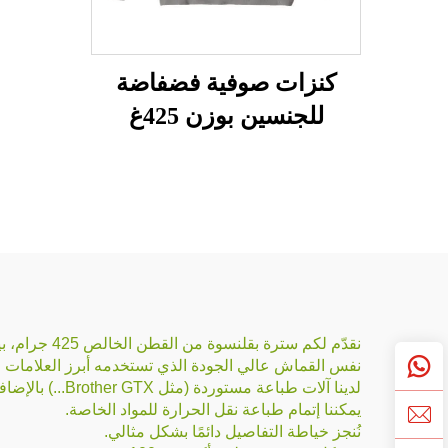
كنزات صوفية فضفاضة
للجنسين بوزن 425غ
ومغسولة بالحمض
نقدّم لكم سترة بقلنسوة من القطن الخالص 425 جرام، بياقة دائرية، تُجسّد أسلوبًا مستوحى من الطراز الكلاسيكي وراحة لا مثيل لها.
نفس القماش عالي الجودة الذي تستخدمه أبرز العلامات التجارية العال
لدينا آلات طباعة مستوردة (مثل Brother GTX...) بالإضافة إلى آلات طباعة صينية الصنع.
يمكننا إتمام طباعة نقل الحرارة للمواد الخاصة.
نُنجز خياطة التفاصيل دائمًا بشكل مثالي.