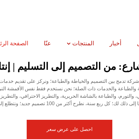
أخبار
المنتجات
عنّا
الصفحة الرئ
ع: من التصميم إلى التسليم | إنت
كة HIPHOPPLEIN في عام 2008؛ وهي شركة تدمج بين التصميم والخياطة والطباعة؛ ونركز على
 والطباعة والخدمات ذات الصلة؛ نحن نستخدم فقط نفس الأقمشة التي تُ
التورم، والطباعة بالشاشة الحريرية، والتطريز الاحترافي، والتطريز با
 أكثر من 100 تصميم جديد؛ ونتطلع إلى تواصلك معنا واستعراض ألبوم منتجاتنا
احصل على عرض سعر