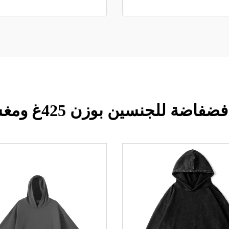
للجنسين بوزن 425غ ومغسولة بالحمض