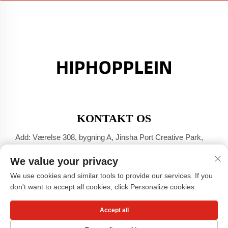
KONTAKT OS
Add: Værelse 308, bygning A, Jinsha Port Creative Park,
Dali-byen, Foshan, Guangdong
We value your privacy
Tel:
+86-17304049586
We use cookies and similar tools to provide our services. If you
E-mail:
[email protected]
don't want to accept all cookies, click Personalize cookies.
Accept all
Copyright © Guangzhou Xiaohongshu Beklædnings Co., LTD -
Privatlivspolitik