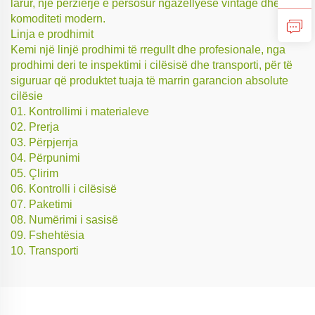
larur, një përzierje e përsosur ngazëllyese vintage dhe
komoditeti modern.
Linja e prodhimit
Kemi një linjë prodhimi të rregullt dhe profesionale, nga
prodhimi deri te inspektimi i cilësisë dhe transporti, për të
siguruar që produktet tuaja të marrin garancion absolute
cilësie
01. Kontrollimi i materialeve
02. Prerja
03. Përpjerrja
04. Përpunimi
05. Çlirim
06. Kontrolli i cilësisë
07. Paketimi
08. Numërimi i sasisë
09. Fshehtësia
10. Transporti