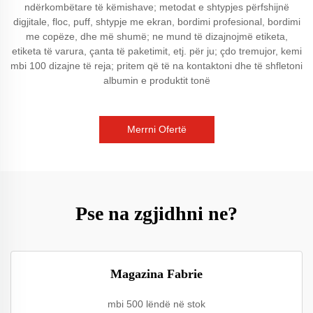
ndërkombëtare të këmishave; metodat e shtypjes përfshijnë
digjitale, floc, puff, shtypje me ekran, bordimi profesional, bordimi
me copëze, dhe më shumë; ne mund të dizajnojmë etiketa,
etiketa të varura, çanta të paketimit, etj. për ju; çdo tremujor, kemi
mbi 100 dizajne të reja; pritem që të na kontaktoni dhe të shfletoni
albumin e produktit tonë
Merrni Ofertë
Pse na zgjidhni ne?
Magazina Fabrie
mbi 500 lëndë në stok