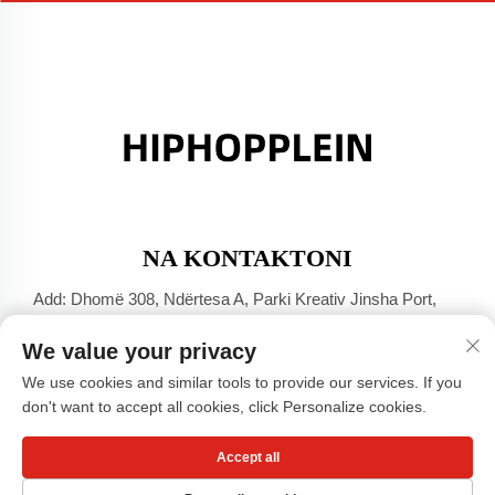
NA KONTAKTONI
Add: Dhomë 308, Ndërtesa A, Parki Kreativ Jinsha Port,
Qyteti Dali, Foshan, Guangdong
We value your privacy
Tel:
+86-17304049586
We use cookies and similar tools to provide our services. If you
E-mail:
[email protected]
don't want to accept all cookies, click Personalize cookies.
Accept all
Të drejtat e rezervuara © Guangzhou Xiaohongshu Clothing
Co., LTD -
Politika e privatësisë