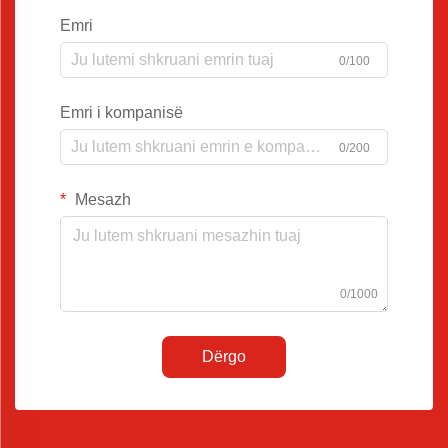
Emri
0/100
Emri i kompanisë
0/200
Mesazh
0/1000
Dërgo