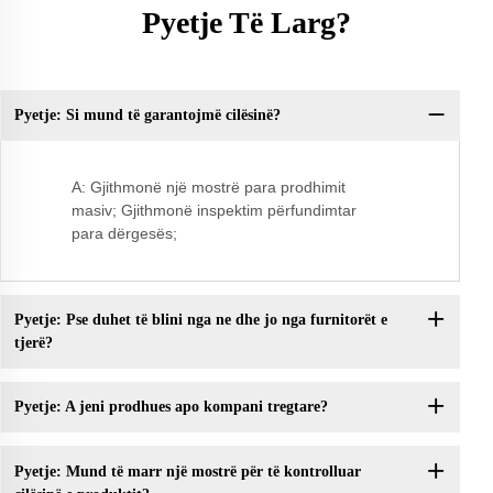
Pyetje Të Larg?
Pyetje: Si mund të garantojmë cilësinë?
Py
A: Gjithmonë një mostrë para prodhimit
masiv; Gjithmonë inspektim përfundimtar
para dërgesës;
Pyetje: Pse duhet të blini nga ne dhe jo nga furnitorët e
tjerë?
Pyetje: A jeni prodhues apo kompani tregtare?
Pyetje: Mund të marr një mostrë për të kontrolluar