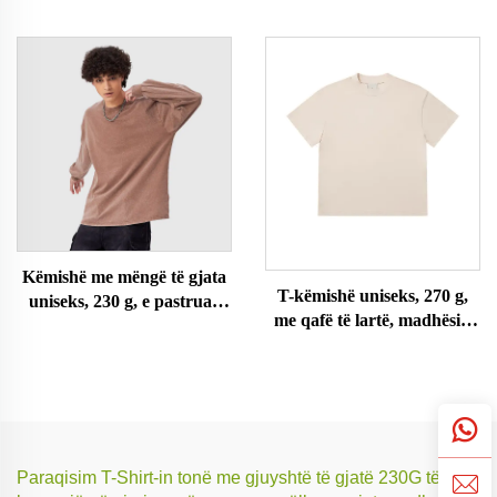
madhe
Këmishë me mëngë të gjata
T-këmishë uniseks, 270 g,
uniseks, 230 g, e pastruar
me qafë të lartë, madhësi e
me acid
madhe
Paraqisim T-Shirt-in tonë me gjuyshtë të gjatë 230G të