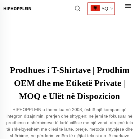
SQ
Prodhues i T-Shirtave | Prodhim
OEM dhe me Etiketë Private |
MOQ e Ulët në Dispozicion
HIPHOPPLEIN u themelua në 2008; është një kompani që
integron dizajnimin, prerjen dhe shtypjen; ne jemi të fokusuar në
prodhimin e shërbimeve të lartë cilësie me një vend; ofrojmë tela
të shkëlqyeshëm me cilësi të lartë, prerje, metoda shtypjese dhe
shërbime; ne përdorim vetëm të njëjtat tela si ato të markave