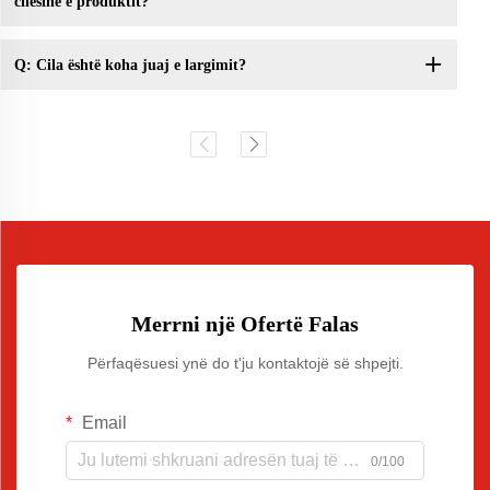
cilësinë e produktit?
Q: Cila është koha juaj e largimit?
Merrni një Ofertë Falas
Përfaqësuesi ynë do t'ju kontaktojë së shpejti.
Email
0/100