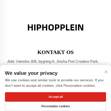
KONTAKT OS
Add: Værelse 308, bygning A, Jinsha Port Creative Park,
Dali-byen, Foshan, Guangdong
We value your privacy
Tel:
+86-17304049586
We use cookies and similar tools to provide our services. If you
E-mail:
[email protected]
don't want to accept all cookies, click Personalize cookies.
Accept all
Copyright © Guangzhou Xiaohongshu Beklædnings Co., LTD -
Privatlivspolitik
Personalize cookies