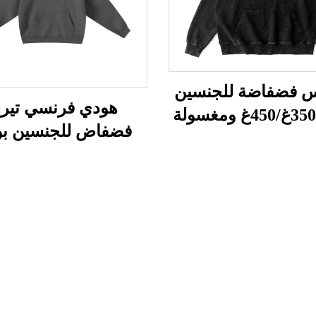
 فضفاضة للجنسين
هودي فرنسي تير
بوزن 350غ/450غ ومغسولة
فضفاض للجنسين ب
بالحمض
400غ