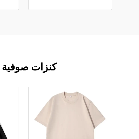
كنزات صوفية فضفاضة 