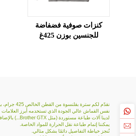
كنزات صوفية فضفاضة
للجنسين بوزن 425غ
ومغسولة بالحمض
نقدّم لكم سترة بقلنسوة من القطن الخالص 425 جرام، بياقة دائرية، تُجسّد أسلوبًا مستوحى من الطراز الكلاسيكي وراحة لا مثيل لها.
نفس القماش عالي الجودة الذي تستخدمه أبرز العلامات التجارية العال
لدينا آلات طباعة مستوردة (مثل Brother GTX...) بالإضافة إلى آلات طباعة صينية الصنع.
يمكننا إتمام طباعة نقل الحرارة للمواد الخاصة.
نُنجز خياطة التفاصيل دائمًا بشكل مثالي.