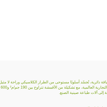
مية، مع تشكيلة من الأقمشة تتراوح بين 190 جم/م² و600 جم/م².