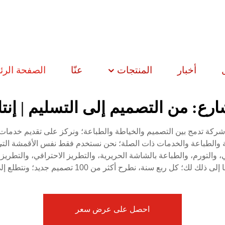
أخبار
المنتجات
عنّا
الصفحة الرئ
ع: من التصميم إلى التسليم | إنت
كة HIPHOPPLEIN في عام 2008؛ وهي شركة تدمج بين التصميم والخياطة والطباعة؛ ونركز على
 والطباعة والخدمات ذات الصلة؛ نحن نستخدم فقط نفس الأقمشة التي تُ
التورم، والطباعة بالشاشة الحريرية، والتطريز الاحترافي، والتطريز با
 أكثر من 100 تصميم جديد؛ ونتطلع إلى تواصلك معنا واستعراض ألبوم منتجاتنا
احصل على عرض سعر