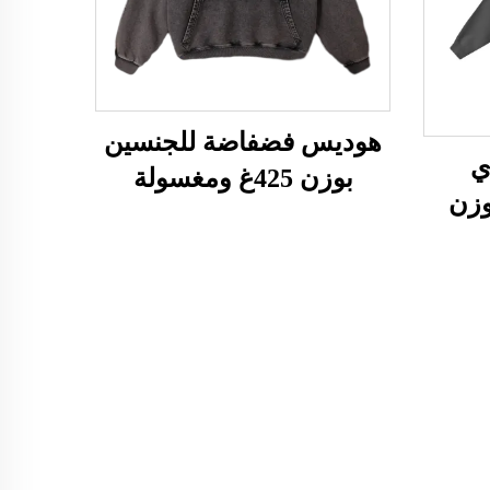
هوديس فضفاضة للجنسين
ي
بوزن 425غ ومغسولة
وزن
بالحمض