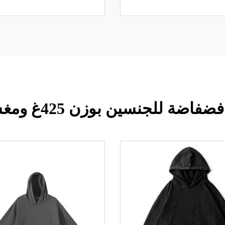
للجنسين بوزن 425غ ومغسولة بالحمض