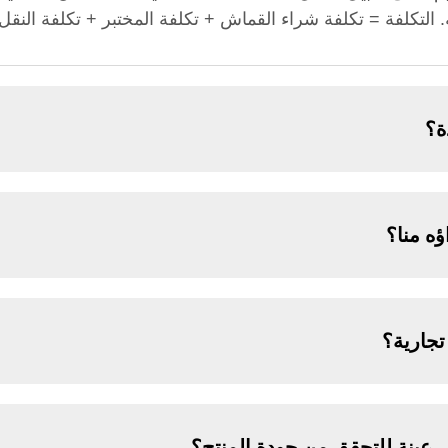
 التكلفة = تكلفة شراء القماش + تكلفة المختبر + تكلفة النقل 
ة؟
ه منا؟
جارية؟
عينة للتحقق من جودة المنتج؟