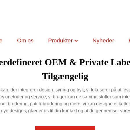
de
Om os
Produkter
Nyheder
ugerdefineret OEM & Private Lab
Tilgængelig
b, der integrerer design, syning og tryk; vi fokuserer på at leve
, trykmetoder og service; vi bruger kun de samme stoffer som int
essionel brodering, patch-brodering og mere; vi kan designe etikett
0 nye designs; glæder os til din kontakt og at du gennemser vor