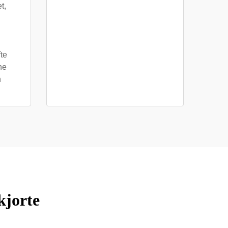
t,
fte
ne
n
kjorte