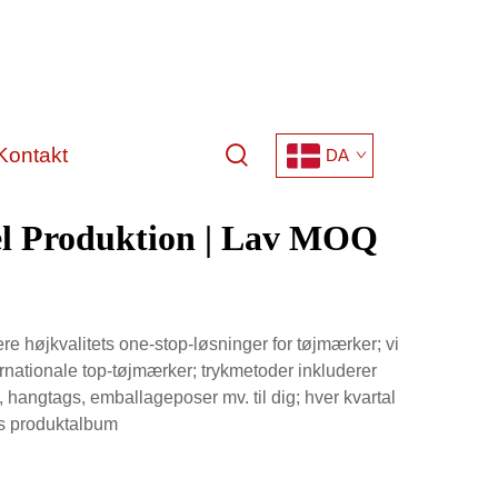
Kontakt
DA
el Produktion | Lav MOQ
re højkvalitets one-stop-løsninger for tøjmærker; vi
ernationale top-tøjmærker; trykmetoder inkluderer
er, hangtags, emballageposer mv. til dig; hver kvartal
es produktalbum