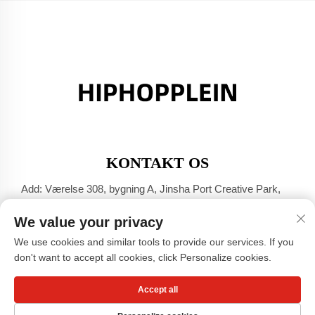
KONTAKT OS
Add: Værelse 308, bygning A, Jinsha Port Creative Park,
Dali-byen, Foshan, Guangdong
We value your privacy
Tel:
+86-17304049586
We use cookies and similar tools to provide our services. If you
E-mail:
[email protected]
don't want to accept all cookies, click Personalize cookies.
Accept all
Copyright © Guangzhou Xiaohongshu Beklædnings Co., LTD -
Privatlivspolitik