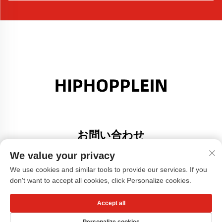
お問い合わせ
Add: 広東省佛山市大里町金沙港創意園A棟308号室
We value your privacy
電話番号：
+86-17304049586
We use cookies and similar tools to provide our services. If you
don't want to accept all cookies, click Personalize cookies.
メールアドレス：
[email protected]
Accept all
Copyright © 広州小紅書服装有限公司 -
プライバシーポリシー