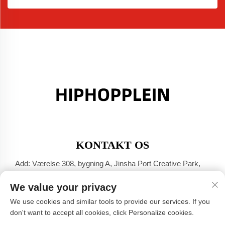
KONTAKT OS
Add: Værelse 308, bygning A, Jinsha Port Creative Park,
Dali-byen, Foshan, Guangdong
We value your privacy
Tel:
+86-17304049586
We use cookies and similar tools to provide our services. If you
E-mail:
[email protected]
don't want to accept all cookies, click Personalize cookies.