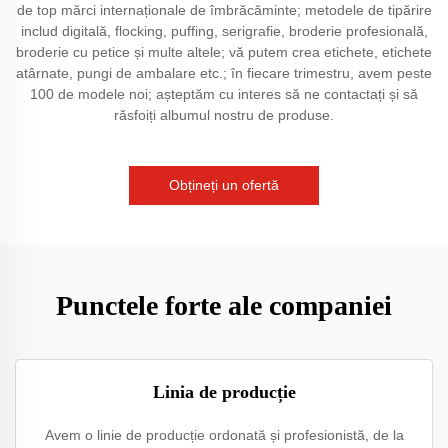
de top mărci internaționale de îmbrăcăminte; metodele de tipărire
includ digitală, flocking, puffing, serigrafie, broderie profesională,
broderie cu petice și multe altele; vă putem crea etichete, etichete
atârnate, pungi de ambalare etc.; în fiecare trimestru, avem peste
100 de modele noi; așteptăm cu interes să ne contactați și să
răsfoiți albumul nostru de produse.
Obțineți un ofertă
Punctele forte ale companiei
Linia de producție
Avem o linie de producție ordonată și profesionistă, de la