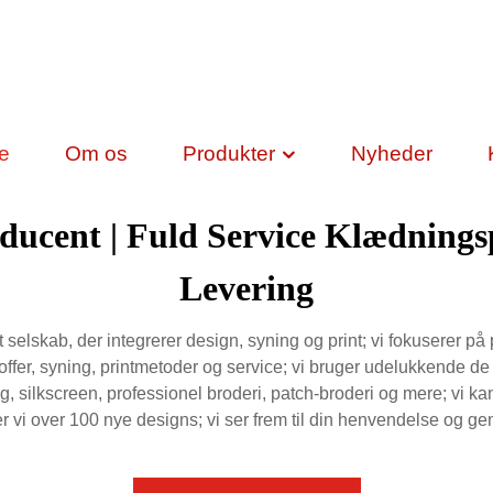
de
Om os
Produkter
Nyheder
ucent | Fuld Service Klædningsp
Levering
elskab, der integrerer design, syning og print; vi fokuserer på p
toffer, syning, printmetoder og service; vi bruger udelukkende d
uffing, silkscreen, professionel broderi, patch-broderi og mere;
iver vi over 100 nye designs; vi ser frem til din henvendelse og