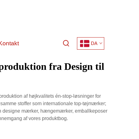
Kontakt
DA
roduktion fra Design til
roduktion af højkvalitets én-stop-løsninger for
e samme stoffer som internationale top-tøjmærker;
 vi kan designe mærker, hængemærker, emballkeposer
 gennemgang af vores produktbog.