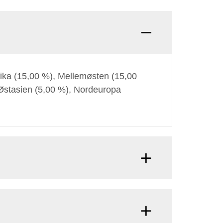
Q: Hva
frika (15,00 %), Mellemøsten (15,00
Østasien (5,00 %), Nordeuropa