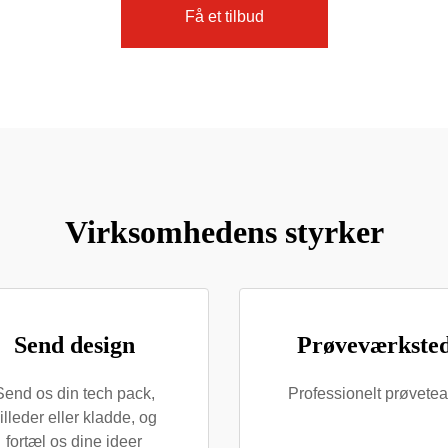
Få et tilbud
Virksomhedens styrker
Send design
Prøveværkste
Send os din tech pack,
Professionelt prøvete
illeder eller kladde, og
fortæl os dine ideer