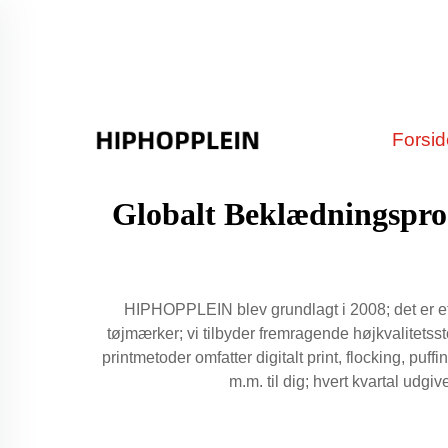
Forsi
Globalt Beklædningsprod
HIPHOPPLEIN blev grundlagt i 2008; det er et s
tøjmærker; vi tilbyder fremragende højkvalitetss
printmetoder omfatter digitalt print, flocking, p
m.m. til dig; hvert kvartal udg