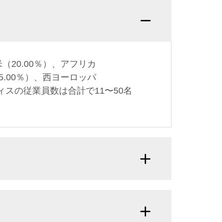
Q：私
（20.00％）、アフリカ
（5.00％）、西ヨーロッパ
フィスの従業員数は合計で11〜50名