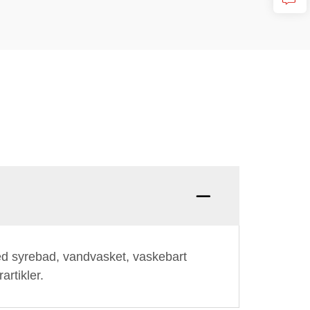
Q: Hvo
 med syrebad, vandvasket, vaskebart
artikler.