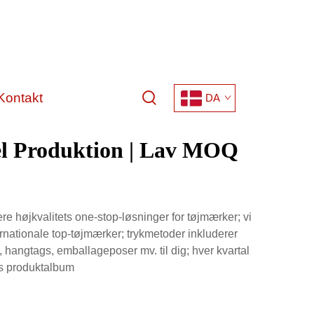
Kontakt
DA
el Produktion | Lav MOQ
re højkvalitets one-stop-løsninger for tøjmærker; vi
ernationale top-tøjmærker; trykmetoder inkluderer
er, hangtags, emballageposer mv. til dig; hver kvartal
es produktalbum