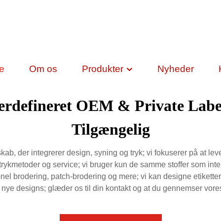
de
Om os
Produkter
Nyheder
ugerdefineret OEM & Private Lab
Tilgængelig
b, der integrerer design, syning og tryk; vi fokuserer på at leve
, trykmetoder og service; vi bruger kun de samme stoffer som int
essionel brodering, patch-brodering og mere; vi kan designe etikett
0 nye designs; glæder os til din kontakt og at du gennemser vor