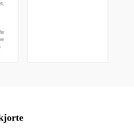
t,
fte
ne
n
kjorte